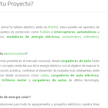
 tu Proyecto?
armar tu tablero eléctrico están en
RHONA
, estos pueden ser aparatos de
aparatos de protección como
fusibles
e
interruptores automáticos
y
como;
medidores de energía eléctrica
,
amperímetros
,
voltímetros
,
 la
electromovilidad
?
 más presente en el mercado nacional, desde
cargadores de auto
hasta
concepto verde del uso de la energía eléctrica con el objetivo de mejorar la
inación acústica, contribuir al desarrollo de ciudades más inteligentes, entre
trar desde accesorios como
cables
,
cargadores de auto eléctrico
,
 trifásico meter
y
cargadores de autos
de última tecnología,
R
.
to de energía solar?
oluciones para todo tu equipamiento y proyectos eléctricos, nuestra línea