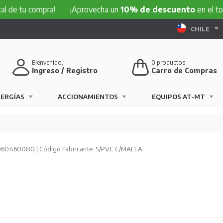
 compra!
¡Aprovecha un
10% de descuento
en el total de tu
CHILE
Bienvenido,
0
productos
Ingreso / Registro
Carro de Compras
NERGÍAS
ACCIONAMIENTOS
EQUIPOS AT-MT
060460080 | Código Fabricante: S/PVC C/MALLA