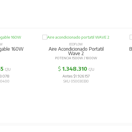
OW
ECOFLOW
egable 160W
Aire Acondicionado Portatil
B
Wave 2
W
POTENCIA 1500W / 1800W
55
$
1.348.310
C/U
C/U
3.078
Antes $1.926.157
30400
SKU 050030330