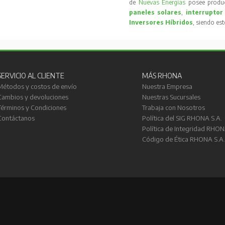
de
Nuevas Energías
posee produc
paneles solares
,
interruptor
Inversores Híbridos
, siendo es
SERVICIO AL CLIENTE
MÁS RHONA
Métodos y costos de envío
Nuestra Empresa
Cambios y devoluciones
Nuestras Sucursales
Términos y Condiciones
Trabaja con Nosotros
Contáctanos
Política del SIG RHONA S.A.
Política de Integridad RHON
Código de Ética RHONA S.A.