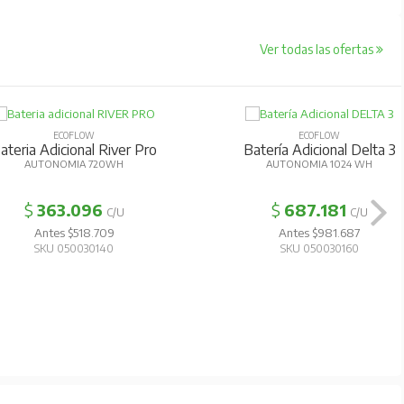
Ver todas las ofertas
ECOFLOW
ECOFLOW
ateria Adicional River Pro
Batería Adicional Delta 3
AUTONOMIA 720WH
AUTONOMIA 1024 WH
$
363.096
$
687.181
C/U
C/U
Antes $518.709
Antes $981.687
SKU 050030140
SKU 050030160