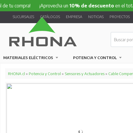
compra!
¡Aprovecha un
10% de descuento
en el total de tu 
SUCURSALES
CATÁLOGOS
EMPRESA
NOTICIAS
PROYECTOS
MATERIALES ELÉCTRICOS
POTENCIA Y CONTROL
RHONA.cl
»
Potencia y Control
»
Sensores y Actuadores
»
Cable Compen