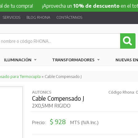
compra!
¡Aprovecha un
10% de descuento
en el total de tu
SERVICIOS
BLOG RHONA
CONTÁCTANOS
ILUMINACIÓN
TRANSFORMADORES
NUEVAS E
sado para Termocupla
» Cable Compensado J
AUTONICS
Código Rhona: 
Cable Compensado J
2X0,5MM RIGIDO
$ 928
Precio:
MTS (IVA Inc.)