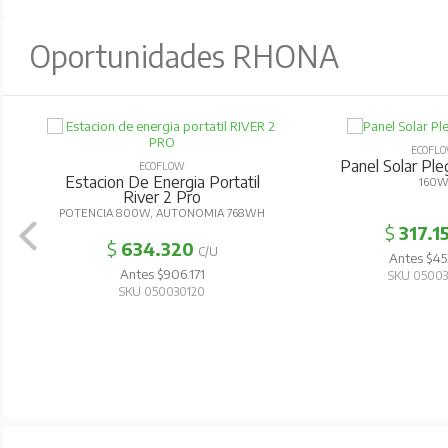
Oportunidades RHONA
ECOFL
Panel Solar Pl
ECOFLOW
Estacion De Energia Portatil
160
River 2 Pro
POTENCIA 800W, AUTONOMIA 768WH
$
317.1
$
634.320
C/U
Antes $45
Antes $906.171
SKU 0500
SKU 050030120