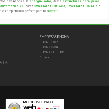
tos destinados a la
energía solar
, desde
estructuras para pisos
,
 automático CC
, hasta
Inversores Off Grid
,
Inversores On Grid
e
to el complemento perfecto para tu
proyecto
.
EMPRESAS RHONA
RHONA Chile
RHONA Perú
RHONA ELECTRIC
Covisa
A S.A.