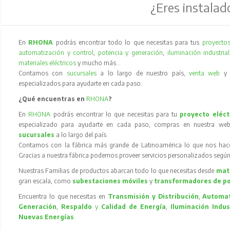
¿Eres instalad
En
RHONA
podrás encontrar todo lo que necesitas para tus
proyectos
automatización y control
,
potencia y generación
,
iluminación industrial
materiales eléctricos
y mucho más…
Contamos con
sucursales
a lo largo de nuestro país,
venta web
especializados para ayudarte en cada paso.
¿Qué encuentras en
RHONA
?
En
RHONA
podrás encontrar lo que necesitas para tu
proyecto eléct
especializado para ayudarte en cada paso, compras en nuestra web
sucursales
a lo largo del país.
Contamos con la fábrica más grande de Latinoamérica lo que nos hace l
Gracias a nuestra fábrica podemos proveer servicios personalizados según
Nuestras Familias de productos abarcan todo lo que necesitas desde
mate
gran escala, como
subestaciones móviles
y
transformadores de p
Encuentra lo que necesitas en
Transmisión y Distribución
,
Automat
Generación
,
Respaldo
y
Calidad de Energía
,
Iluminación Indus
Nuevas Energías
.