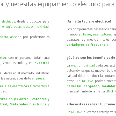
or y necesitas equipamiento eléctrico para
 eléctricos
, desde productos para
¡Arma tu tablero eléctrico!
,
energía solar
,
electro movilidad
,
Los componentes necesarios para 
maniobra;
llaves
,
interruptores
, 
y
venta asistida
por profesionales
aparatos de medición tales 
variadores de frecuencia
.
rico
, con un personal totalmente
¿Cuáles son los beneficios de
, venta asistida y en
nuestras
La
electromovilidad
cada vez está
automóviles que se mueven bajo el 
íderes en el mercado industrial.
calidad del aire, reducir la contam
 las necesidades de tu
empresa
.
otros. En
RHONA
podrás encon
riales eléctricos
a
proyectos
a
pedestal cargador
,
medidor
oder
.
principalmente de la marca
LINCH
ización y Control
,
Potencia y
trial
,
Materiales Eléctricos
y
¿Necesitas realizar tu proyec
En
RHONA
queremos entregarte s