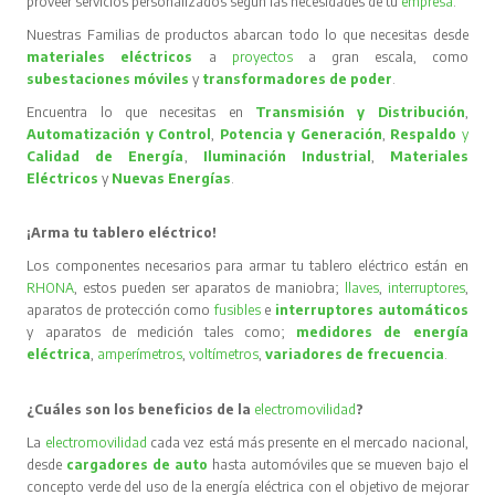
proveer servicios personalizados según las necesidades de tu
empresa
.
Nuestras Familias de productos abarcan todo lo que necesitas desde
materiales eléctricos
a
proyectos
a gran escala, como
subestaciones móviles
y
transformadores de poder
.
Encuentra lo que necesitas en
Transmisión y Distribución
,
Automatización y Control
,
Potencia y Generación
,
Respaldo
y
Calidad de Energía
,
Iluminación Industrial
,
Materiales
Eléctricos
y
Nuevas Energías
.
¡Arma tu tablero eléctrico!
Los componentes necesarios para armar tu tablero eléctrico están en
RHONA
, estos pueden ser aparatos de maniobra;
llaves
,
interruptores
,
aparatos de protección como
fusibles
e
interruptores automáticos
y aparatos de medición tales como;
medidores de energía
eléctrica
,
amperímetros
,
voltímetros
,
variadores de frecuencia
.
¿Cuáles son los beneficios de la
electromovilidad
?
La
electromovilidad
cada vez está más presente en el mercado nacional,
desde
cargadores de auto
hasta automóviles que se mueven bajo el
concepto verde del uso de la energía eléctrica con el objetivo de mejorar