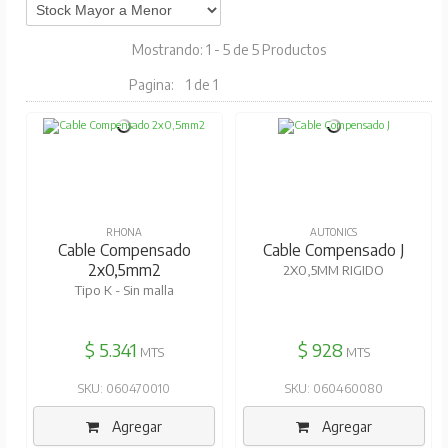
Mostrando: 1 - 5 de 5 Productos
Pagina:
1 de 1
RHONA
AUTONICS
Cable Compensado
Cable Compensado J
2x0,5mm2
2X0,5MM RIGIDO
Tipo K - Sin malla
$ 5.341
$ 928
MTS
MTS
SKU: 060470010
SKU: 060460080
Agregar
Agregar