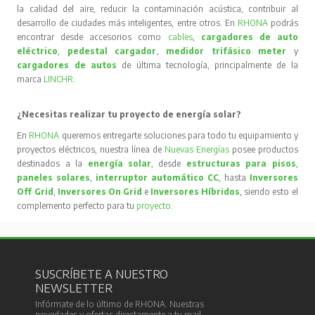
la calidad del aire, reducir la contaminación acústica, contribuir al
desarrollo de ciudades más inteligentes, entre otros. En
RHONA
podrás
encontrar desde accesorios como
cables
,
cargadores de auto
eléctrico
,
pedestal cargador
,
medidor trifásico meter
y
cargadores de autos
de última tecnología, principalmente de la
marca
LINCHR
.
¿Necesitas realizar tu proyecto de energía solar?
En
RHONA
queremos entregarte soluciones para todo tu equipamiento y
proyectos eléctricos, nuestra línea de
Nuevas Energías
posee productos
destinados a la
energía solar
, desde
estructuras para pisos
,
paneles solares
,
interruptor automático CC
, hasta
Inversores
Off Grid
,
Inversores On Grid
e
Inversores Híbridos
, siendo esto el
complemento perfecto para tu
proyecto
.
SUSCRÍBETE A NUESTRO
NEWSLETTER
Infórmate de lo último de RHONA. Nuestras
novedades y ofertas directamente a tu mail.