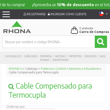
u compra!
¡Aprovecha un
10% de descuento
en el total de t
REGISTRARSE
INGRESAR COMO CLIENTE
0
productos
Carro de Compras
SUCURSALES
CATÁLOGOS
EMPRESA
NOTICIAS
PROYECTOS
SERVICIOS
BLOG
RHONA
CONTÁCTANOS
RHONA.cl
» Catalogo »
Potencia y Control
»
Sensores y Actuadores
»
Cable Compensado para Termocupla
Cable Compensado para
Termocupla
Ordenar por: