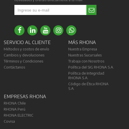
SERVICIO AL CLIENTE
MÁS RHONA
Métodos y costos de envío
Nuestra Empresa
Cambios y devoluciones
Nuestras Sucursales
Términos y Condiciones
Trabaja con Nosotros
Contáctanos
Política del SIG RHONA S.A.
Política de Integridad
RHONA S.A.
Código de Ética RHONA
S.A.
EMPRESAS RHONA
RHONA Chile
RHONA Perú
RHONA ELECTRIC
Covisa