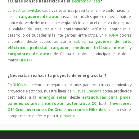
¿Cuáles son los beneficios de la
electromovilidad
?
La
electromovilidad
cada vez está más presente en el mercado nacional,
desde
cargadores de auto
hasta automóviles que se mueven bajo el
concepto verde del uso de la energía eléctrica con el objetivo de mejorar
la calidad del aire, reducir la contaminación acústica, contribuir al
desarrollo de ciudades más inteligentes, entre otros. En
RHONA
podrás
encontrar desde accesorios como
cables
,
cargadores de auto
eléctrico
,
pedestal cargador
,
medidor trifásico meter
y
cargadores de autos
de última tecnología, principalmente de la
marca
LINCHR
.
¿Necesitas realizar tu proyecto de energía solar?
En
RHONA
queremos entregarte soluciones para todo tu equipamiento y
proyectos eléctricos, nuestra línea de
Nuevas Energías
posee productos
destinados a la
energía solar
, desde
estructuras para pisos
,
paneles solares
,
interruptor automático CC
, hasta
Inversores
Off Grid
,
Inversores On Grid
e
Inversores Híbridos
, siendo esto el
complemento perfecto para tu
proyecto
.