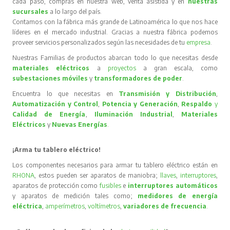
cada paso, compras en nuestra web, venta asistida y en
nuestras
sucursales
a lo largo del país.
Contamos con la fábrica más grande de Latinoamérica lo que nos hace
líderes en el mercado industrial. Gracias a nuestra fábrica podemos
proveer servicios personalizados según las necesidades de tu
empresa
.
Nuestras Familias de productos abarcan todo lo que necesitas desde
materiales eléctricos
a
proyectos
a gran escala, como
subestaciones móviles
y
transformadores de poder
.
Encuentra lo que necesitas en
Transmisión y Distribución
,
Automatización y Control
,
Potencia y Generación
,
Respaldo
y
Calidad de Energía
,
Iluminación Industrial
,
Materiales
Eléctricos
y
Nuevas Energías
.
¡Arma tu tablero eléctrico!
Los componentes necesarios para armar tu tablero eléctrico están en
RHONA
, estos pueden ser aparatos de maniobra;
llaves
,
interruptores
,
aparatos de protección como
fusibles
e
interruptores automáticos
y aparatos de medición tales como;
medidores de energía
eléctrica
,
amperímetros
,
voltímetros
,
variadores de frecuencia
.