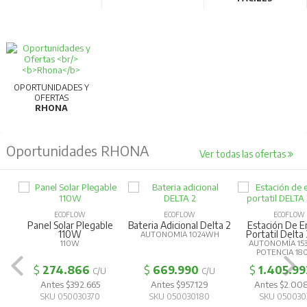
OPORTUNIDADES Y
OFERTAS
RHONA
Oportunidades RHONA
Ver todas las ofertas
ECOFLOW
ECOFLOW
ECOFLOW
Panel Solar Plegable
Bateria Adicional Delta 2
Estación De E
110W
Portatil Delta
AUTONOMIA 1024WH
110W
AUTONOMÍA 15
POTENCIA 1
$
274.866
$
669.990
$
1.405.99
C/U
C/U
Antes $392.665
Antes $957.129
Antes $2.00
SKU 050030370
SKU 050030180
SKU 050030