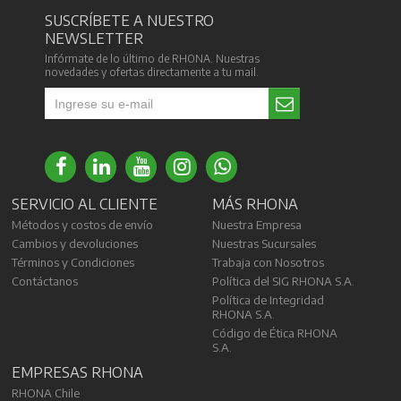
SUSCRÍBETE A NUESTRO
NEWSLETTER
Infórmate de lo último de RHONA. Nuestras
novedades y ofertas directamente a tu mail.
SERVICIO AL CLIENTE
MÁS RHONA
Métodos y costos de envío
Nuestra Empresa
Cambios y devoluciones
Nuestras Sucursales
Términos y Condiciones
Trabaja con Nosotros
Contáctanos
Política del SIG RHONA S.A.
Política de Integridad
RHONA S.A.
Código de Ética RHONA
S.A.
EMPRESAS RHONA
RHONA Chile