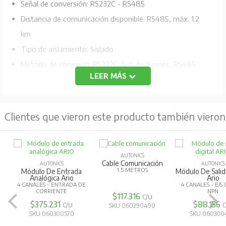
Señal de conversión: RS232C - RS485
Distancia de comunicación disponible: RS485, máx. 1.2
km
Tipo de aislamiento: Sislado
Método de conexión: RS232C: Sub de 9 pines, RS485:
LEER MÁS
Terminal de tornillo de 4 hilos.
Fuente de alimentación: 12-24VCC
Velocidad de comunicación: 1.200 a 115.200 bps
Clientes que vieron este producto también vieron
Multi-disparo: Máx. 31 unidades
AUTONICS
AUTONICS
AUTONICS
Módulo De Salida Digital
Conversor De
Módulo 
Ario
Comunicación
Comunicación
4 CANALES - E/S COMÚN
RS485 / USB
MODBUS R
NPN
$88.156
$100.363
$200.952
C/U
C/U
SKU 060300480
SKU 060290450
SKU 060300