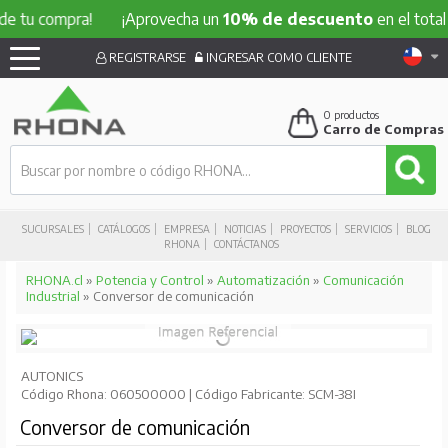
e tu compra!
¡Aprovecha un
10% de descuento
en el total d
REGISTRARSE
INGRESAR COMO CLIENTE
0
productos
Carro de Compras
SUCURSALES
CATÁLOGOS
EMPRESA
NOTICIAS
PROYECTOS
SERVICIOS
BLOG
RHONA
CONTÁCTANOS
RHONA.cl
»
Potencia y Control
»
Automatización
»
Comunicación
Industrial
» Conversor de comunicación
AUTONICS
Código Rhona: 060500000 | Código Fabricante: SCM-38I
Conversor de comunicación