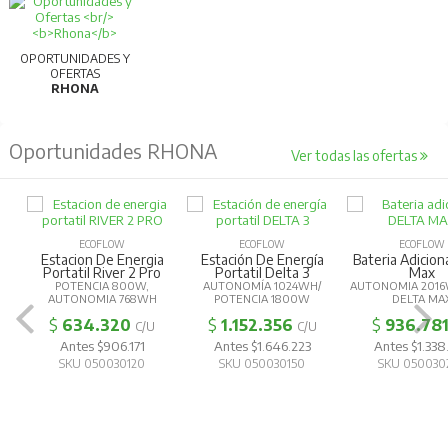
OPORTUNIDADES Y
OFERTAS
RHONA
Oportunidades RHONA
Ver todas las ofertas
ECOFLOW
ECOFLOW
ECOFLOW
Estacion De Energia
Estación De Energía
Bateria Adicion
Portatil River 2 Pro
Portatil Delta 3
Max
POTENCIA 800W,
AUTONOMÍA 1024WH/
AUTONOMIA 2016
AUTONOMIA 768WH
POTENCIA 1800W
DELTA MA
$
634.320
$
1.152.356
$
936.78
C/U
C/U
Antes $906.171
Antes $1.646.223
Antes $1.338
SKU 050030120
SKU 050030150
SKU 050030