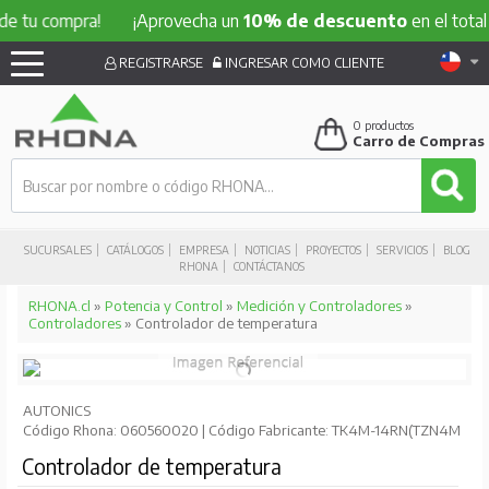
e tu compra!
¡Aprovecha un
10% de descuento
en el total 
REGISTRARSE
INGRESAR COMO CLIENTE
0
productos
Carro de Compras
SUCURSALES
CATÁLOGOS
EMPRESA
NOTICIAS
PROYECTOS
SERVICIOS
BLOG
RHONA
CONTÁCTANOS
RHONA.cl
»
Potencia y Control
»
Medición y Controladores
»
Controladores
» Controlador de temperatura
AUTONICS
Código Rhona: 060560020 | Código Fabricante: TK4M-14RN(TZN4M
Controlador de temperatura