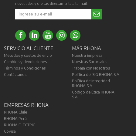
novedades y ofertas directamente a tu mail.
SERVICIO AL CLIENTE
MÁS RHONA
Métodos y costos de envío
Nuestra Empresa
Cambios y devoluciones
Nuestras Sucursales
Términos y Condiciones
Trabaja con Nosotros
Contáctanos
Política del SIG RHONA S.A.
Política de Integridad
RHONA S.A.
Código de Ética RHONA
S.A.
EMPRESAS RHONA
RHONA Chile
RHONA Perú
RHONA ELECTRIC
Covisa