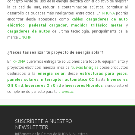
concepto verde del uso de la energía eléctrica con el objetivo de mejorar
la calidad del aire, reducir la contaminación acústica, contribuir al
desarrollo de ciudades más inteligentes, entre otros. En
RHONA
podrás
encontrar desde accesorios como
cables
,
cargadores de auto
eléctrico
,
pedestal cargador
,
medidor trifásico meter
y
cargadores de autos
de última tecnología, principalmente de la
marca
LINCHR
.
¿Necesitas realizar tu proyecto de energía solar?
En
RHONA
queremos entregarte soluciones para todo tu equipamiento y
proyectos eléctricos, nuestra línea de
Nuevas Energías
posee productos
destinados a la
energía solar
, desde
estructuras para pisos
,
paneles solares
,
interruptor automático CC
, hasta
Inversores
Off Grid
,
Inversores On Grid
e
Inversores Híbridos
, siendo esto el
complemento perfecto para tu
proyecto
.
SUSCRÍBETE A NUESTRO
NEWSLETTER
Infórmate de lo último de RHONA. Nuestras