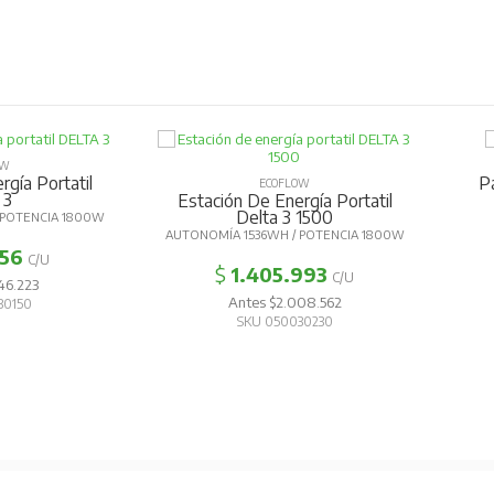
OW
gía Portatil
P
ECOFLOW
 3
Estación De Energía Portatil
Delta 3 1500
POTENCIA 1800W
AUTONOMÍA 1536WH / POTENCIA 1800W
356
C/U
$
1.405.993
C/U
46.223
Antes $2.008.562
30150
SKU 050030230