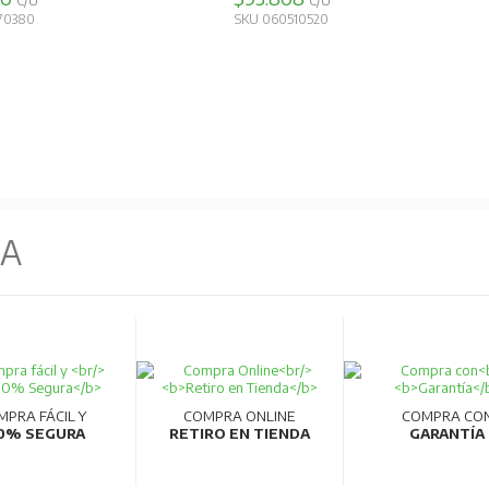
C/U
C/U
70370
SKU 060570340
NA
MPRA FÁCIL Y
COMPRA ONLINE
COMPRA CO
0% SEGURA
RETIRO EN TIENDA
GARANTÍA