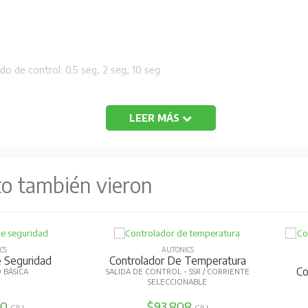
do de control: 0.5 seg, 2 seg, 10 seg
LEER MÁS
más del 5% de corriente nominal)
to también vieron
CS
AUTONICS
e Seguridad
Controlador De Temperatura
Con
ELÉ (NO)
SALIDA RELÉ / ALARMA 1
80
$108.727