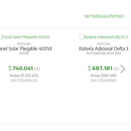
Ver todas las ofertas
ECOFLOW
ECOFLOW
anel Solar Plegable 400W
Batería Adicional Delta 3
400W
AUTONOMIA 1024 WH
$
740.041
$
687.181
C/U
C/U
Antes $1.057.202
Antes $981.687
SKU 050030420
SKU 050030160