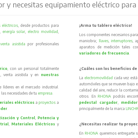
or y necesitas equipamiento eléctrico para
 eléctricos
, desde productos para
¡Arma tu tablero eléctrico!
,
energía solar
,
electro movilidad
,
Los componentes necesarios para 
maniobra;
llaves
,
interruptores
, 
y
venta asistida
por profesionales
aparatos de medición tales 
variadores de frecuencia
.
rico
, con un personal totalmente
¿Cuáles son los beneficios de
, venta asistida y en
nuestras
La
electromovilidad
cada vez está
automóviles que se mueven bajo el 
íderes en el mercado industrial.
calidad del aire, reducir la contam
 las necesidades de tu
empresa
.
otros. En
RHONA
podrás encon
riales eléctricos
a
proyectos
a
pedestal cargador
,
medidor
oder
.
principalmente de la marca
LINCH
ización y Control
,
Potencia y
trial
,
Materiales Eléctricos
y
¿Necesitas realizar tu proyec
En
RHONA
queremos entregarte s