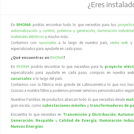
¿Eres instalad
En
RHONA
podrás encontrar todo lo que necesitas para tus
proyectos
automatización y control
,
potencia y generación
,
iluminación industrial
materiales eléctricos
y mucho más…
Contamos con
sucursales
a lo largo de nuestro país,
venta web
especializados para ayudarte en cada paso.
¿Qué encuentras en
RHONA
?
En
RHONA
podrás encontrar lo que necesitas para tu
proyecto eléct
especializado para ayudarte en cada paso, compras en nuestra web
sucursales
a lo largo del país.
Contamos con la fábrica más grande de Latinoamérica lo que nos hace l
Gracias a nuestra fábrica podemos proveer servicios personalizados según
Nuestras Familias de productos abarcan todo lo que necesitas desde
mate
gran escala, como
subestaciones móviles
y
transformadores de p
Encuentra lo que necesitas en
Transmisión y Distribución
,
Automat
Generación
,
Respaldo
y
Calidad de Energía
,
Iluminación Indus
Nuevas Energías
.