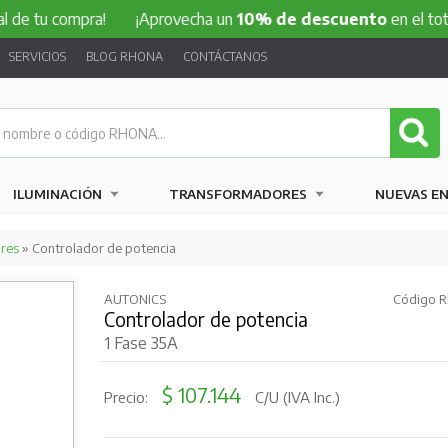
de tu compra!
¡Aprovecha un
10% de descuento
en el total 
SERVICIOS
BLOG RHONA
CONTÁCTANOS
ILUMINACIÓN
TRANSFORMADORES
NUEVAS E
res
» Controlador de potencia
AUTONICS
Código R
Controlador de potencia
1 Fase 35A
$ 107.144
Precio:
C/U (IVA Inc.)