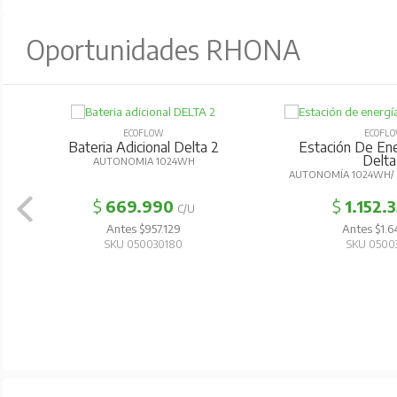
Oportunidades RHONA
ECOFLOW
ECOFL
Bateria Adicional Delta 2
Estación De Ener
Delta
AUTONOMIA 1024WH
AUTONOMÍA 1024WH/ 
$
669.990
$
1.152.
C/U
Antes $957.129
Antes $1.6
SKU 050030180
SKU 0500