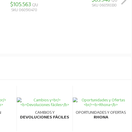
C/U
C/U
SKU 060380130
SKU 060320060
N
CAMBIOS Y
OPORTUNIDADES Y OFERTAS
DEVOLUCIONES FÁCILES
RHONA