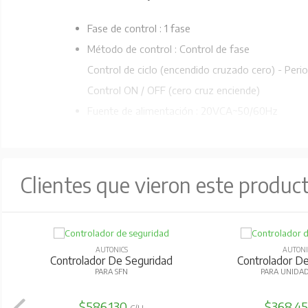
Fase de control : 1 fase
Método de control : Control de fase
Control de ciclo (encendido cruzado cero) - Perio
Control ON / OFF (cero cruz enciende)
Fuente de alimentación : 20VCA~50/60Hz
Carga aplicada : Carga resistiva (mín. de carga: 
Voltaje de carga nominal : 220VCA~
Temperatura ambiente : 0~50
Clientes que vieron este produc
AUTONICS
AUTONI
Controlador De Temperatura
Controlador D
SALIDA RELÉ / SSR / ALARMA 2
UNIDAD DE R
$83.946
$217.6