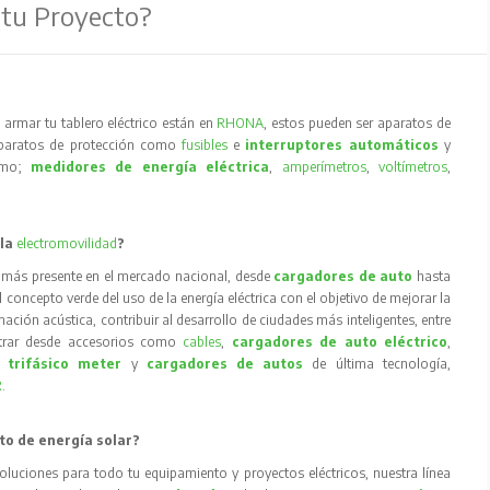
 tu Proyecto?
armar tu tablero eléctrico están en
RHONA
, estos pueden ser aparatos de
aparatos de protección como
fusibles
e
interruptores automáticos
y
como;
medidores de energía eléctrica
,
amperímetros
,
voltímetros
,
 la
electromovilidad
?
 más presente en el mercado nacional, desde
cargadores de auto
hasta
concepto verde del uso de la energía eléctrica con el objetivo de mejorar la
inación acústica, contribuir al desarrollo de ciudades más inteligentes, entre
trar desde accesorios como
cables
,
cargadores de auto eléctrico
,
 trifásico meter
y
cargadores de autos
de última tecnología,
R
.
to de energía solar?
oluciones para todo tu equipamiento y proyectos eléctricos, nuestra línea