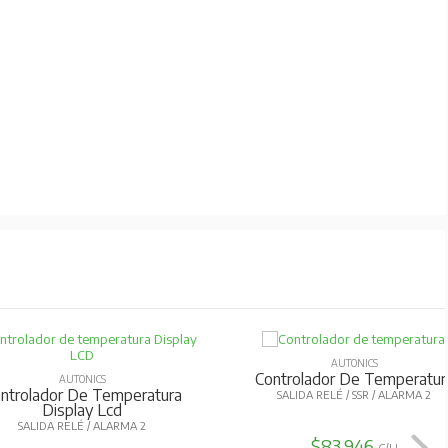
AUTONICS
AUTONICS
trol Temperatura Analógico
Control Temperatura Perill
Manual
48X48MM - TIPO J SALIDA RELÉ
72X72MM - TIPO K SALIDA RELÉ
$41.818
$113.926