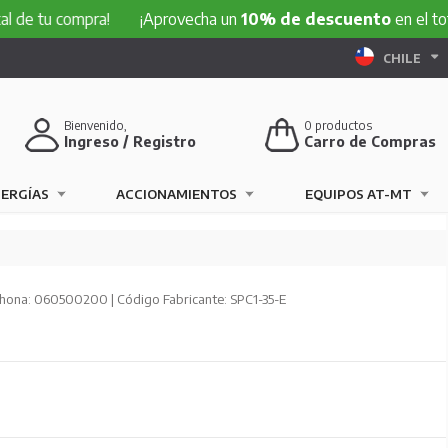
de tu compra!
¡Aprovecha un
10% de descuento
en el total
CHILE
Bienvenido,
0
productos
Ingreso / Registro
Carro de Compras
NERGÍAS
ACCIONAMIENTOS
EQUIPOS AT-MT
hona: 060500200 | Código Fabricante: SPC1-35-E