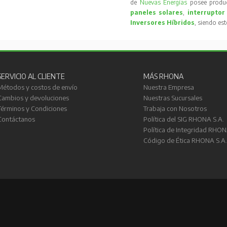
de
Nuevas Energías
posee produc
paneles solares
,
interruptor
Inversores Híbridos
, siendo es
SERVICIO AL CLIENTE
MÁS RHONA
Métodos y costos de envío
Nuestra Empresa
Cambios y devoluciones
Nuestras Sucursales
Términos y Condiciones
Trabaja con Nosotros
Contáctanos
Política del SIG RHONA S.A.
Política de Integridad RHON
Código de Ética RHONA S.A.