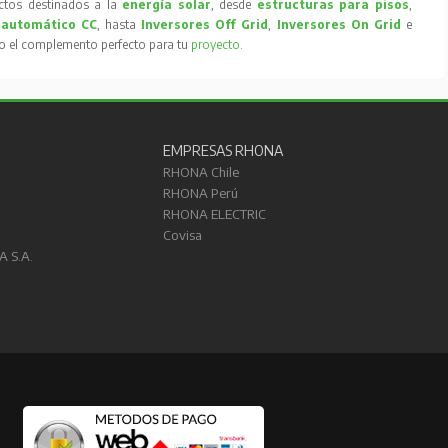
tos destinados a la
energía solar
, desde
estructuras para pisos
,
 automático CC
, hasta
Inversores Off Grid
,
Inversores On Grid
e
to el complemento perfecto para tu
proyecto
.
EMPRESAS RHONA
RHONA Chile
RHONA Perú
RHONA ELECTRIC
Covisa
A S.A.