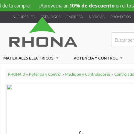
e tu compra!
¡Aprovecha un
10% de descuento
en el total 
SUCURSALES
CATÁLOGOS
EMPRESA
NOTICIAS
PROYECTOS
MATERIALES ELÉCTRICOS
POTENCIA Y CONTROL
RHONA.cl
»
Potencia y Control
»
Medición y Controladores
»
Controlado