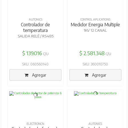
AUTONICS
CONTROL APLICATIONS
Controlador de
Medidor Energia Multiple
temperatura
1KV 12 CANAL
SALIDA RELÉ / RS485
$ 139.016
$ 2.581.348
C/U
C/U
SKU: 060560140
SKU: 360010750
Agregar
Agregar
ELECTRONCN
AUTONICS