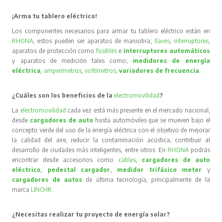
¡Arma tu tablero eléctrico!
Los componentes necesarios para armar tu tablero eléctrico están en
RHONA
, estos pueden ser aparatos de maniobra;
llaves
,
interruptores
,
aparatos de protección como
fusibles
e
interruptores automáticos
y aparatos de medición tales como;
medidores de energía
eléctrica
,
amperímetros
,
voltímetros
,
variadores de frecuencia
.
¿Cuáles son los beneficios de la
electromovilidad
?
La
electromovilidad
cada vez está más presente en el mercado nacional,
desde
cargadores de auto
hasta automóviles que se mueven bajo el
concepto verde del uso de la energía eléctrica con el objetivo de mejorar
la calidad del aire, reducir la contaminación acústica, contribuir al
desarrollo de ciudades más inteligentes, entre otros. En
RHONA
podrás
encontrar desde accesorios como
cables
,
cargadores de auto
eléctrico
,
pedestal cargador
,
medidor trifásico meter
y
cargadores de autos
de última tecnología, principalmente de la
marca
LINCHR
.
¿Necesitas realizar tu proyecto de energía solar?