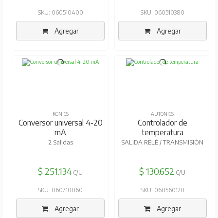
SKU: 060510400
SKU: 060510380
Agregar
Agregar
KONICS
AUTONICS
Conversor universal 4-20
Controlador de
mA
temperatura
2 Salidas
SALIDA RELÉ / TRANSMISIÓN
$ 251.134
$ 130.652
C/U
C/U
SKU: 060710060
SKU: 060560120
Agregar
Agregar