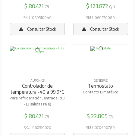
$ 80.471
$ 123.872
C/U
C/U
SKU: 060510040
SKU: 060570080
Consultar Stock
Consultar Stock
AUTONICS
GENEBRE
Controlador de
Termostato
temperatura -40 a 99,9°C
Contacto Bimetálico
Para refrigeración, entrada RTD
- (2 salidas relé)
$ 80.471
$ 22.805
C/U
C/U
SKU: 060510020
SKU: 070600780