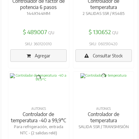
Controlador de factor de
Controlador de
potencia 6 pasos
temperatura
144X144MM
2 SALIDAS SSR / RS485
$ 489.007
$ 130.652
C/U
C/U
SKU: 360120010
SKU: 060510420
Agregar
Consultar Stock
AUTONICS
AUTONICS
Controlador de
Controlador de
temperatura -40 a 99,9°C
temperatura
Para refrigeración, entrada
SALIDA SSR / TRANSMISIÓN
NTC - (2 salidas relé)