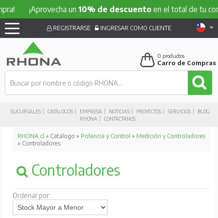
¡Aprovecha un
10% de descuento
en el total de tu compra
REGISTRARSE
INGRESAR COMO CLIENTE
0
productos
Carro de Compras
SUCURSALES
CATÁLOGOS
EMPRESA
NOTICIAS
PROYECTOS
SERVICIOS
BLOG
RHONA
CONTÁCTANOS
RHONA.cl
» Catalogo »
Potencia y Control
»
Medición y Controladores
» Controladores
Controladores
Ordenar por: