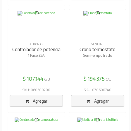
AUTONICS
GENEBRE
Controlador de potencia
Crono termostato
1 Fase 35A
Semi-empotrado
$ 107.144
$ 194.375
C/U
C/U
SKU: 060500200
SKU: 070600740
Agregar
Agregar