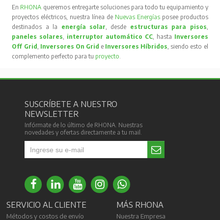
En
RHONA
queremos entregarte soluciones para todo tu equipamiento y
proyectos eléctricos, nuestra línea de
Nuevas Energías
posee productos
destinados a la
energía solar
, desde
estructuras para pisos
,
paneles solares
,
interruptor automático CC
, hasta
Inversores
Off Grid
,
Inversores On Grid
e
Inversores Híbridos
, siendo esto el
complemento perfecto para tu
proyecto
.
SUSCRÍBETE A NUESTRO
NEWSLETTER
Infórmate de lo último de RHONA. Nuestras
novedades y ofertas directamente a tu mail.
SERVICIO AL CLIENTE
MÁS RHONA
Métodos y costos de envío
Nuestra Empresa