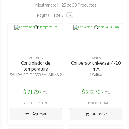
Mostrando: 1 - 25 de 50 Productos
Pagina:
1 de 3
AUTONICS
KONICS
Controlador de
Conversor universal 4-20
temperatura
mA
SALIDA RELÉ / SSR / ALARMA 2
1 Salida
$ 71.797
$ 212.707
C/U
C/U
SKU: 060510320
SKU: 060710040
Agregar
Agregar