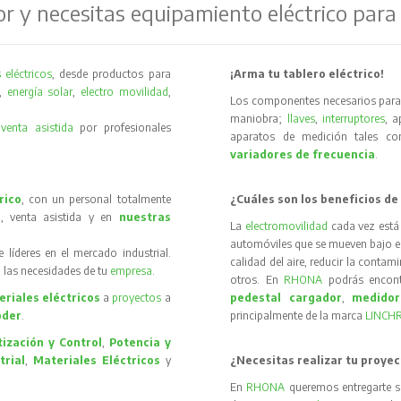
or y necesitas equipamiento eléctrico para
 eléctricos
, desde productos para
¡Arma tu tablero eléctrico!
,
energía solar
,
electro movilidad
,
Los componentes necesarios para 
maniobra;
llaves
,
interruptores
, 
y
venta asistida
por profesionales
aparatos de medición tales 
variadores de frecuencia
.
rico
, con un personal totalmente
¿Cuáles son los beneficios de
, venta asistida y en
nuestras
La
electromovilidad
cada vez está
automóviles que se mueven bajo el 
íderes en el mercado industrial.
calidad del aire, reducir la contam
 las necesidades de tu
empresa
.
otros. En
RHONA
podrás encon
riales eléctricos
a
proyectos
a
pedestal cargador
,
medidor
oder
.
principalmente de la marca
LINCH
ización y Control
,
Potencia y
trial
,
Materiales Eléctricos
y
¿Necesitas realizar tu proyec
En
RHONA
queremos entregarte s