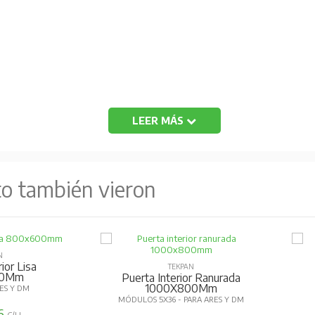
LEER MÁS
to también vieron
N
ior Lisa
TEKPAN
00Mm
Puerta Interior Ranurada
1000X800Mm
RES Y DM
MÓDULOS 5X36 - PARA ARES Y DM
26