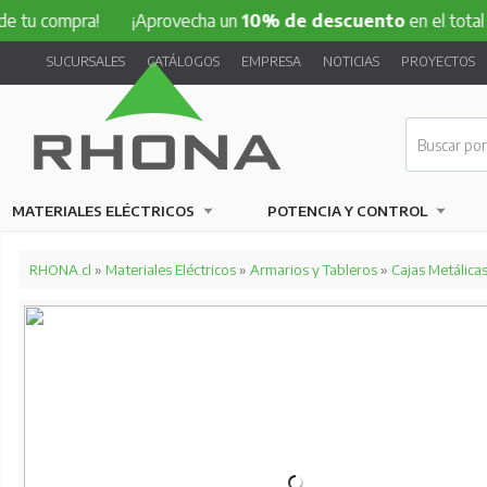
mpra!
¡Aprovecha un
10% de descuento
en el total de tu c
SUCURSALES
CATÁLOGOS
EMPRESA
NOTICIAS
PROYECTOS
MATERIALES ELÉCTRICOS
POTENCIA Y CONTROL
RHONA.cl
»
Materiales Eléctricos
»
Armarios y Tableros
»
Cajas Metálica