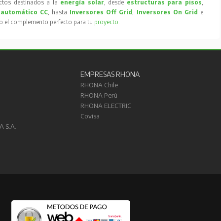
tos destinados a la
energía solar
, desde
estructuras para pisos
,
 automático CC
, hasta
Inversores Off Grid
,
Inversores On Grid
e
to el complemento perfecto para tu
proyecto
.
EMPRESAS RHONA
RHONA Chile
RHONA Perú
RHONA ELECTRIC
Covisa
A S.A.