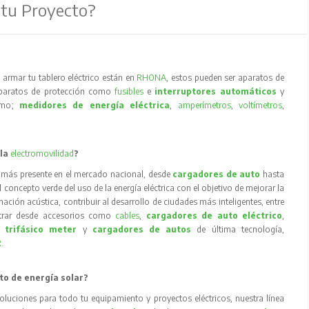
 tu Proyecto?
armar tu tablero eléctrico están en
RHONA
, estos pueden ser aparatos de
aparatos de protección como
fusibles
e
interruptores automáticos
y
como;
medidores de energía eléctrica
,
amperímetros
,
voltímetros
,
 la
electromovilidad
?
 más presente en el mercado nacional, desde
cargadores de auto
hasta
concepto verde del uso de la energía eléctrica con el objetivo de mejorar la
inación acústica, contribuir al desarrollo de ciudades más inteligentes, entre
trar desde accesorios como
cables
,
cargadores de auto eléctrico
,
 trifásico meter
y
cargadores de autos
de última tecnología,
R
.
to de energía solar?
oluciones para todo tu equipamiento y proyectos eléctricos, nuestra línea