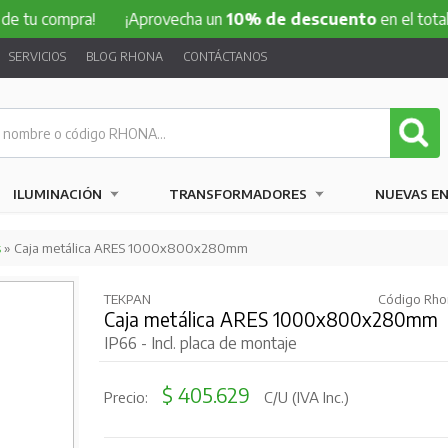
ompra!
¡Aprovecha un
10% de descuento
en el total de tu c
SERVICIOS
BLOG RHONA
CONTÁCTANOS
ILUMINACIÓN
TRANSFORMADORES
NUEVAS E
s
» Caja metálica ARES 1000x800x280mm
TEKPAN
Código Rhon
Caja metálica ARES 1000x800x280mm
IP66 - Incl. placa de montaje
$ 405.629
Precio:
C/U (IVA Inc.)