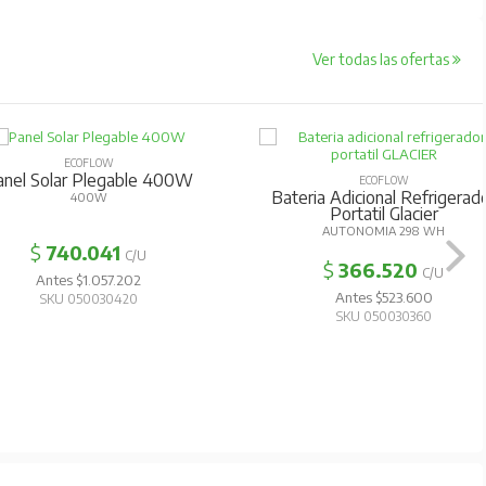
Ver todas las ofertas
ECOFLOW
anel Solar Plegable 400W
ECOFLOW
Bateria Adicional Refrigerad
400W
Portatil Glacier
AUTONOMIA 298 WH
$
740.041
C/U
$
366.520
C/U
Antes $1.057.202
Antes $523.600
SKU 050030420
SKU 050030360