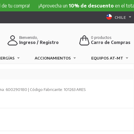
ompra!
¡Aprovecha un
10% de descuento
en el total de tu 
CHILE
Bienvenido,
0
productos
Ingreso / Registro
Carro de Compras
NERGÍAS
ACCIONAMIENTOS
EQUIPOS AT-MT
a: 600290180 | Código Fabricante: 101263 ARES