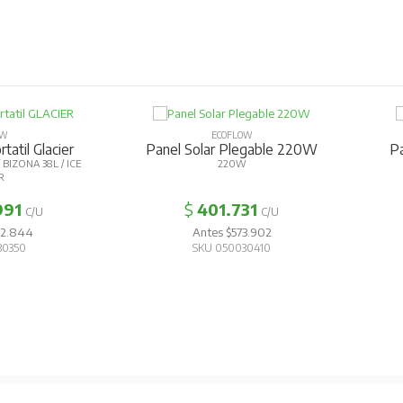
OW
ECOFLOW
tatil Glacier
Panel Solar Plegable 220W
P
BIZONA 38L / ICE
220W
R
991
$
401.731
C/U
C/U
42.844
Antes $573.902
30350
SKU 050030410