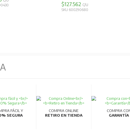
C/U
$127.562
C/U
90430
SKU 600290680
NA
MPRA FÁCIL Y
COMPRA ONLINE
COMPRA CO
0% SEGURA
RETIRO EN TIENDA
GARANTÍA