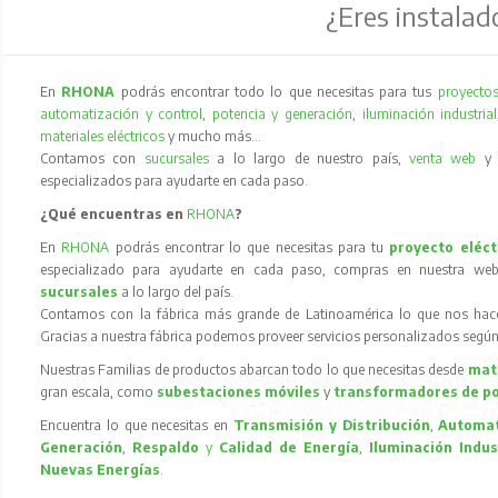
¿Eres instalad
En
RHONA
podrás encontrar todo lo que necesitas para tus
proyectos
automatización y control
,
potencia y generación
,
iluminación industrial
materiales eléctricos
y mucho más…
Contamos con
sucursales
a lo largo de nuestro país,
venta web
especializados para ayudarte en cada paso.
¿Qué encuentras en
RHONA
?
En
RHONA
podrás encontrar lo que necesitas para tu
proyecto eléct
especializado para ayudarte en cada paso, compras en nuestra web
sucursales
a lo largo del país.
Contamos con la fábrica más grande de Latinoamérica lo que nos hace l
Gracias a nuestra fábrica podemos proveer servicios personalizados según
Nuestras Familias de productos abarcan todo lo que necesitas desde
mate
gran escala, como
subestaciones móviles
y
transformadores de p
Encuentra lo que necesitas en
Transmisión y Distribución
,
Automat
Generación
,
Respaldo
y
Calidad de Energía
,
Iluminación Indus
Nuevas Energías
.