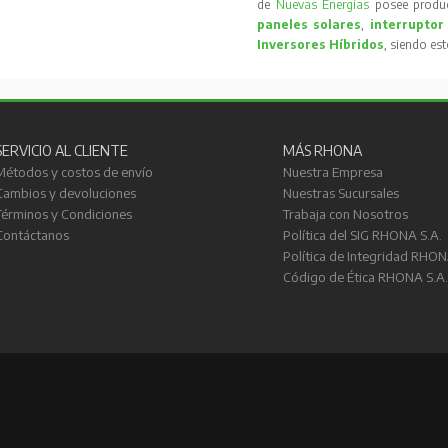
de
Nuevas Energías
posee produc
paneles solares
,
interruptor
Inversores Híbridos
, siendo es
SERVICIO AL CLIENTE
MÁS RHONA
Métodos y costos de envío
Nuestra Empresa
Cambios y devoluciones
Nuestras Sucursales
Términos y Condiciones
Trabaja con Nosotros
Contáctanos
Política del SIG RHONA S.A.
Política de Integridad RHON
Código de Ética RHONA S.A.