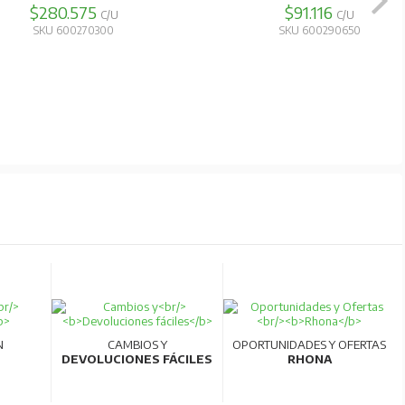
$280.575
$91.116
C/U
C/U
SKU 600270300
SKU 600290650
N
CAMBIOS Y
OPORTUNIDADES Y OFERTAS
DEVOLUCIONES FÁCILES
RHONA