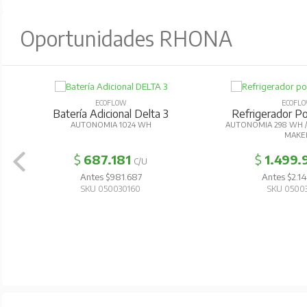
Oportunidades RHONA
ECOFLOW
ECOFL
Batería Adicional Delta 3
Refrigerador Por
AUTONOMIA 1024 WH
AUTONOMIA 298 WH / 
MAKE
$
687.181
$
1.499.
C/U
Antes $981.687
Antes $2.1
SKU 050030160
SKU 0500