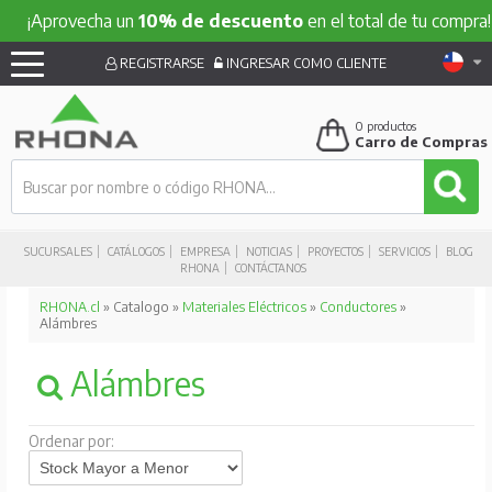
Aprovecha un
10% de descuento
en el total de tu compra!
REGISTRARSE
INGRESAR COMO CLIENTE
0
productos
Carro de Compras
SUCURSALES
CATÁLOGOS
EMPRESA
NOTICIAS
PROYECTOS
SERVICIOS
BLOG
RHONA
CONTÁCTANOS
RHONA.cl
» Catalogo »
Materiales Eléctricos
»
Conductores
»
Alámbres
Alámbres
Ordenar por: