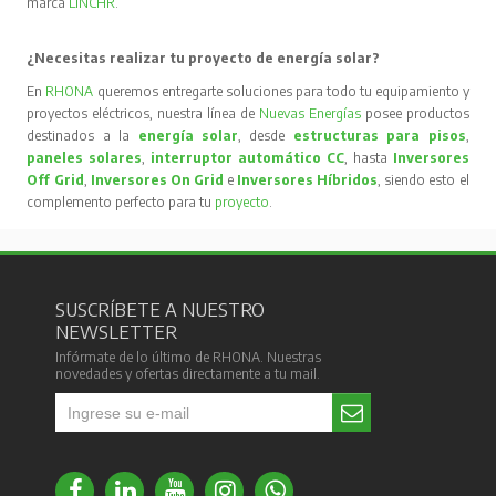
marca
LINCHR
.
¿Necesitas realizar tu proyecto de energía solar?
En
RHONA
queremos entregarte soluciones para todo tu equipamiento y
proyectos eléctricos, nuestra línea de
Nuevas Energías
posee productos
destinados a la
energía solar
, desde
estructuras para pisos
,
paneles solares
,
interruptor automático CC
, hasta
Inversores
Off Grid
,
Inversores On Grid
e
Inversores Híbridos
, siendo esto el
complemento perfecto para tu
proyecto
.
SUSCRÍBETE A NUESTRO
NEWSLETTER
Infórmate de lo último de RHONA. Nuestras
novedades y ofertas directamente a tu mail.