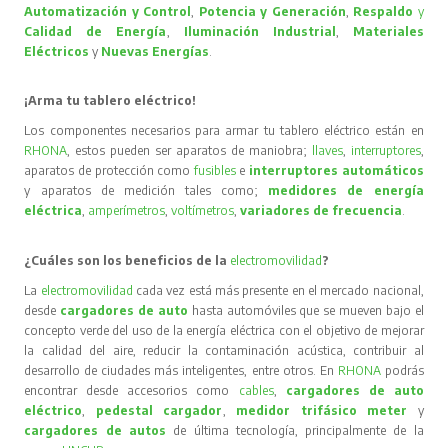
Automatización y Control
,
Potencia y Generación
,
Respaldo
y
Calidad de Energía
,
Iluminación Industrial
,
Materiales
Eléctricos
y
Nuevas Energías
.
¡Arma tu tablero eléctrico!
Los componentes necesarios para armar tu tablero eléctrico están en
RHONA
, estos pueden ser aparatos de maniobra;
llaves
,
interruptores
,
aparatos de protección como
fusibles
e
interruptores automáticos
y aparatos de medición tales como;
medidores de energía
eléctrica
,
amperímetros
,
voltímetros
,
variadores de frecuencia
.
¿Cuáles son los beneficios de la
electromovilidad
?
La
electromovilidad
cada vez está más presente en el mercado nacional,
desde
cargadores de auto
hasta automóviles que se mueven bajo el
concepto verde del uso de la energía eléctrica con el objetivo de mejorar
la calidad del aire, reducir la contaminación acústica, contribuir al
desarrollo de ciudades más inteligentes, entre otros. En
RHONA
podrás
encontrar desde accesorios como
cables
,
cargadores de auto
eléctrico
,
pedestal cargador
,
medidor trifásico meter
y
cargadores de autos
de última tecnología, principalmente de la