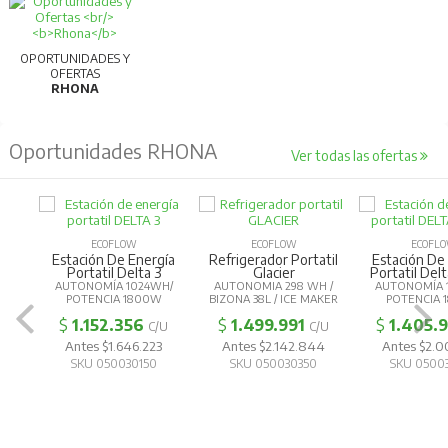
OPORTUNIDADES Y
OFERTAS
RHONA
Oportunidades RHONA
Ver todas las ofertas
ECOFLOW
ECOFLOW
ECOFLOW
Estación De Energía
Refrigerador Portatil
Estación De E
Portatil Delta 3
Glacier
Portatil Delta
AUTONOMÍA 1024WH/
AUTONOMIA 298 WH /
AUTONOMÍA 15
POTENCIA 1800W
BIZONA 38L / ICE MAKER
POTENCIA 1
$
1.152.356
$
1.499.991
$
1.405.99
C/U
C/U
Antes $1.646.223
Antes $2.142.844
Antes $2.00
SKU 050030150
SKU 050030350
SKU 050030