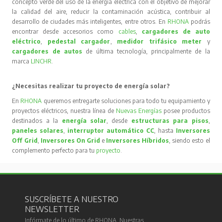
concepto verde del uso de la energía eléctrica con el objetivo de mejorar
la calidad del aire, reducir la contaminación acústica, contribuir al
desarrollo de ciudades más inteligentes, entre otros. En
RHONA
podrás
encontrar desde accesorios como
cables
,
cargadores de auto
eléctrico
,
pedestal cargador
,
medidor trifásico meter
y
cargadores de autos
de última tecnología, principalmente de la
marca
LINCHR
.
¿Necesitas realizar tu proyecto de energía solar?
En
RHONA
queremos entregarte soluciones para todo tu equipamiento y
proyectos eléctricos, nuestra línea de
Nuevas Energías
posee productos
destinados a la
energía solar
, desde
estructuras para pisos
,
paneles solares
,
interruptor automático CC
, hasta
Inversores
Off Grid
,
Inversores On Grid
e
Inversores Híbridos
, siendo esto el
complemento perfecto para tu
proyecto
.
SUSCRÍBETE A NUESTRO
NEWSLETTER
Infórmate de lo último de RHONA. Nuestras