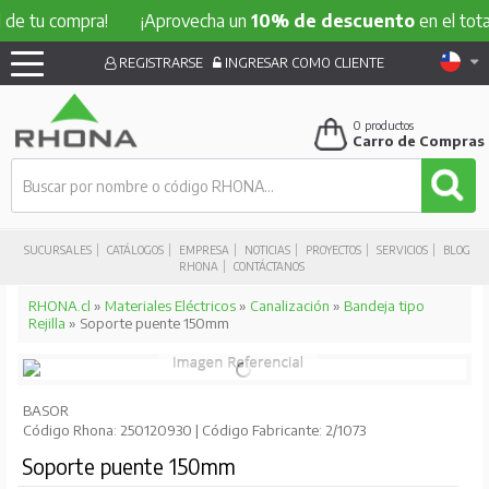
 compra!
¡Aprovecha un
10% de descuento
en el total de t
REGISTRARSE
INGRESAR COMO CLIENTE
0
productos
Carro de Compras
SUCURSALES
CATÁLOGOS
EMPRESA
NOTICIAS
PROYECTOS
SERVICIOS
BLOG
RHONA
CONTÁCTANOS
RHONA.cl
»
Materiales Eléctricos
»
Canalización
»
Bandeja tipo
Rejilla
» Soporte puente 150mm
BASOR
Código Rhona: 250120930 | Código Fabricante: 2/1073
Soporte puente 150mm