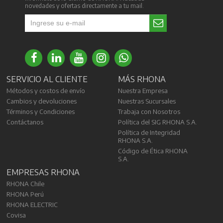
novedades y ofertas directamente a tu mail.
SERVICIO AL CLIENTE
MÁS RHONA
Métodos y costos de envío
Nuestra Empresa
Cambios y devoluciones
Nuestras Sucursales
Términos y Condiciones
Trabaja con Nosotros
Contáctanos
Política del SIG RHONA S.A.
Política de Integridad
RHONA S.A.
Código de Ética RHONA
S.A.
EMPRESAS RHONA
RHONA Chile
RHONA Perú
RHONA ELECTRIC
Covisa