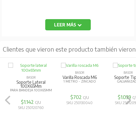
LEER MÁS
Clientes que vieron este producto también vieron
BASOR
BASOR
Varilla Roscada M6
Soporte Ti
BASOR
1 METRO - ZINCADO
GALVANIZA
Soporte Lateral
100X65Mm
PARA BANDEJA 100X65MM
$702
$1.039
C/U
C
$1.142
C/U
SKU 250130040
SKU 250120
SKU 250120760