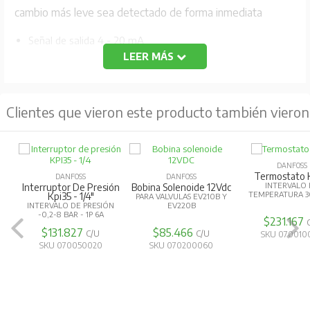
cambio más leve sea detectado de forma inmediata
Señal de salida 4 - 20 mA
LEER MÁS
Rango de medición de 0 a 25 bar
Conexión de presión G1/4 EN 837 y G ½ EN 837
Compensación de temperatura y calibración láser
Clientes que vieron este producto también vieron
Excelente estabilidad frente a vibraciones
Fácil instalación – instalar y olvidarse
Peso kg 0180 kg
DANFOSS
Termostato
DANFOSS
DANFOSS
- común PIN 2
INTERVALO
Interruptor De Presión
Bobina Solenoide 12Vdc
TEMPERATURA 3
Kpi35 - 1/4"
PARA VALVULAS EV210B Y
+ alimentación PIN 1
INTERVALO DE PRESIÓN
EV220B
-0,2-8 BAR - 1P 6A
$231.167
Precisión, máx +/- FS [%] 1,00 %
$131.827
$85.466
C/U
C/U
SKU 070010
SKU 070050020
SKU 070200060
Precisión, típica +/- FS [%] 0,5 %
Punto cero y span ajustables No
Rango temperatura ambiente [°C] -40 - 85 °C
Temperatura Ambiente Rango [°F] -40 - 185 °F