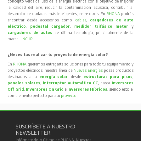
concepto verde del uso de la energía eléctrica con el objetivo de mejorar
la calidad del aire, reducir la contaminación acústica, contribuir al
desarrollo de ciudades más inteligentes, entre otros. En
RHONA
podrás
encontrar desde accesorios como
cables
,
cargadores de auto
eléctrico
,
pedestal cargador
,
medidor trifásico meter
y
cargadores de autos
de última tecnología, principalmente de la
marca
LINCHR
.
¿Necesitas realizar tu proyecto de energía solar?
En
RHONA
queremos entregarte soluciones para todo tu equipamiento y
proyectos eléctricos, nuestra línea de
Nuevas Energías
posee productos
destinados a la
energía solar
, desde
estructuras para pisos
,
paneles solares
,
interruptor automático CC
, hasta
Inversores
Off Grid
,
Inversores On Grid
e
Inversores Híbridos
, siendo esto el
complemento perfecto para tu
proyecto
.
SUSCRÍBETE A NUESTRO
NEWSLETTER
Infórmate de lo último de RHONA. Nuestras