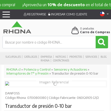
a!
¡Aprovecha un
10% de descuento
en el total de tu comp
REGISTRARSE
INGRESAR COMO CLIENTE
0
productos
Carro de Compras
SUCURSALES
CATÁLOGOS
EMPRESA
NOTICIAS
PROYECTOS
SERVICIOS
BLOG
RHONA
CONTÁCTANOS
RHONA.cl
»
Potencia y Control
»
Sensores y Actuadores
»
Interruptores de T° y Presión
» Transductor de presión 0-10 bar
DANFOSS
Código Rhona: 070080080 | Código Fabricante: 060G6105 G1/2
Transductor de presión 0-10 bar