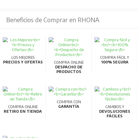
Rango de temperatura compensada [°C] 0 - 80
Beneficios de Comprar en RHONA
°C
Rango temp compensada [°F] 32 - 176 °F
EAN 5702423295418
Electrical connection type Pg 9, EN 175301-803-
A, Male and Female
LOS MEJORES
COMPRA FÁCIL Y
PRECIOS Y OFERTAS
100% SEGURA
COMPRA ONLINE
Grado IP IP65
DESPACHO DE
PRODUCTOS
Diafragma rasante
COMPRA CON
GARANTÍA
COMPRA ONLINE
CAMBIOS Y
RETIRO EN TIENDA
DEVOLUCIONES
FÁCILES