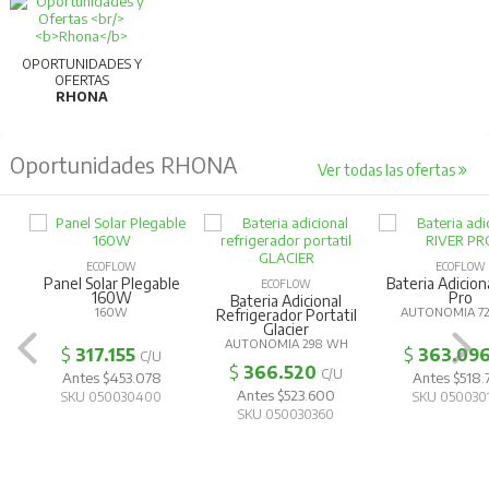
OPORTUNIDADES Y
OFERTAS
RHONA
Oportunidades RHONA
Ver todas las ofertas
ECOFLOW
ECOFLOW
Panel Solar Plegable
Bateria Adicion
ECOFLOW
160W
Pro
Bateria Adicional
160W
AUTONOMIA 
Refrigerador Portatil
Glacier
AUTONOMIA 298 WH
$
317.155
$
363.09
C/U
$
366.520
C/U
Antes $453.078
Antes $518.
Antes $523.600
SKU 050030400
SKU 050030
SKU 050030360