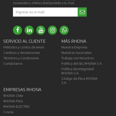
novedades y ofertas directamente a tu mail.
SERVICIO AL CLIENTE
MÁS RHONA
Métodos y costos de envío
Nuestra Empresa
Cambios y devoluciones
Nuestras Sucursales
Términos y Condiciones
Trabaja con Nosotros
Contáctanos
Política del SIG RHONA S.A.
Política de Integridad
RHONA S.A.
Código de Ética RHONA
S.A.
EMPRESAS RHONA
RHONA Chile
RHONA Perú
RHONA ELECTRIC
Covisa