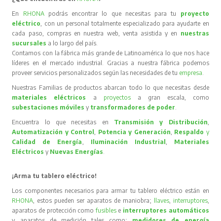
En
RHONA
podrás encontrar lo que necesitas para tu
proyecto
eléctrico
, con un personal totalmente especializado para ayudarte en
cada paso, compras en nuestra web, venta asistida y en
nuestras
sucursales
a lo largo del país.
Contamos con la fábrica más grande de Latinoamérica lo que nos hace
líderes en el mercado industrial. Gracias a nuestra fábrica podemos
proveer servicios personalizados según las necesidades de tu
empresa
.
Nuestras Familias de productos abarcan todo lo que necesitas desde
materiales eléctricos
a
proyectos
a gran escala, como
subestaciones móviles
y
transformadores de poder
.
Encuentra lo que necesitas en
Transmisión y Distribución
,
Automatización y Control
,
Potencia y Generación
,
Respaldo
y
Calidad de Energía
,
Iluminación Industrial
,
Materiales
Eléctricos
y
Nuevas Energías
.
¡Arma tu tablero eléctrico!
Los componentes necesarios para armar tu tablero eléctrico están en
RHONA
, estos pueden ser aparatos de maniobra;
llaves
,
interruptores
,
aparatos de protección como
fusibles
e
interruptores automáticos
y aparatos de medición tales como;
medidores de energía