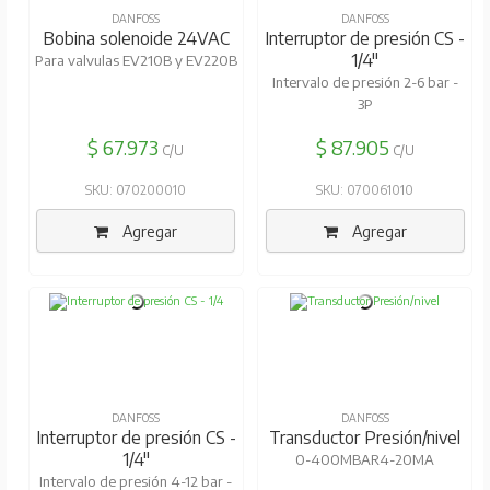
DANFOSS
DANFOSS
Bobina solenoide 24VAC
Interruptor de presión CS -
1/4"
Para valvulas EV210B y EV220B
Intervalo de presión 2-6 bar -
3P
$ 67.973
$ 87.905
C/U
C/U
SKU: 070200010
SKU: 070061010
Agregar
Agregar
DANFOSS
DANFOSS
Interruptor de presión CS -
Transductor Presión/nivel
1/4"
0-400MBAR4-20MA
Intervalo de presión 4-12 bar -