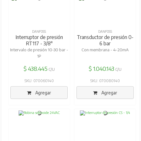
DANFOSS
DANFOSS
Interruptor de presión
Transductor de presión 0-
RT117 - 3/8"
6 bar
Intervalo de presión 10-30 bar -
Con membrana - 4-20mA
1P
$ 438.445
$ 1.040.143
C/U
C/U
SKU: 070060140
SKU: 070080140
Agregar
Agregar