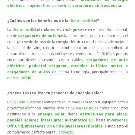
eléctrica
,
amperímetros
,
voltímetros
,
variadores de frecuencia
.
¿Cuáles son los beneficios de la
electromovilidad
?
La
electromovilidad
cada vez está más presente en el mercado nacional,
desde
cargadores de auto
hasta automóviles que se mueven bajo el
concepto verde del uso de la energía eléctrica con el objetivo de mejorar
la calidad del aire, reducir la contaminación acústica, contribuir al
desarrollo de ciudades más inteligentes, entre otros. En
RHONA
podrás
encontrar desde accesorios como
cables
,
cargadores de auto
eléctrico
,
pedestal cargador
,
medidor trifásico meter
y
cargadores de autos
de última tecnología, principalmente de la
marca
LINCHR
.
¿Necesitas realizar tu proyecto de energía solar?
En
RHONA
queremos entregarte soluciones para todo tu equipamiento y
proyectos eléctricos, nuestra línea de
Nuevas Energías
posee productos
destinados a la
energía solar
, desde
estructuras para pisos
,
paneles solares
,
interruptor automático CC
, hasta
Inversores
Off Grid
,
Inversores On Grid
e
Inversores Híbridos
, siendo esto el
complemento perfecto para tu
proyecto
.