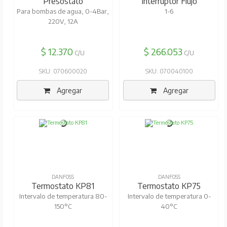
Presostato
Interruptor Flujo
Para bombas de agua, 0-4Bar,
1-6
220V, 12A
$ 12.370
$ 266.053
C/U
C/U
SKU: 070600020
SKU: 070040100
Agregar
Agregar
DANFOSS
DANFOSS
Termostato KP81
Termostato KP75
Intervalo de temperatura 80-
Intervalo de temperatura 0-
150°C
40°C