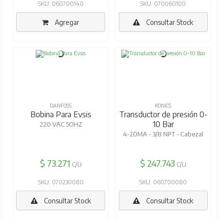
SKU: 060700140
SKU: 070060100
Agregar
Consultar Stock
DANFOSS
KONICS
Bobina Para Evsis
Transductor de presión 0-
10 Bar
220 VAC 5OHZ
4-20MA - 3/8 NPT - Cabezal
$ 73.271
$ 247.743
C/U
C/U
SKU: 070230080
SKU: 060700080
Consultar Stock
Consultar Stock