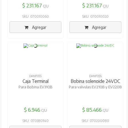
$ 231.167
$ 231.167
C/U
C/U
SKU: 070010060
SKU: 070010020
Agregar
Agregar
DANFOSS
DANFOSS
Caja Terminal
Bobina solenoide 24VDC
Para Bobina EV310B
Para valvulas EV210B y EV220B
$ 6.946
$ 85.466
C/U
C/U
SKU: 070380140
SKU: 070200080