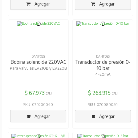
Agregar
Agregar
DANFOSS
DANFOSS
Bobina solenoide 220VAC
Transductor de presión 0-
10 bar
Para valvulas EV210B y EV220B
4-20mA
$ 67.973
$ 263.915
C/U
C/U
SKU: 070200040
SKU: 070080050
Agregar
Agregar