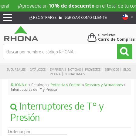
¡Aprovecha un
10% de descuento
en el total de tu compra!
REGISTRARSE
INGRESAR COMO CLIENTE
0
productos
Carro de Compras
SUCURSALES
CATÁLOGOS
EMPRESA
NOTICIAS
PROYECTOS
SERVICIOS
BLOG
RHONA
CONTÁCTANOS
RHONA.cl
» Catalogo »
Potencia y Control
»
Sensores y Actuadores
»
Interruptores de T° y Presión
Interruptores de T° y
Presión
Ordenar por: