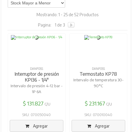
Mostrando: 1 - 25 de 52 Productos
Pagina:
1 de 3
DANFOSS
DANFOSS
Interruptor de presión
Termostato KP78
KPI36 - 1/4"
Intervalo de temperatura 30-
Intervalo de presión 4-12 bar -
90°C
1P 6A
$ 131.827
$ 231.167
C/U
C/U
SKU: 070050040
SKU: 070010040
Agregar
Agregar