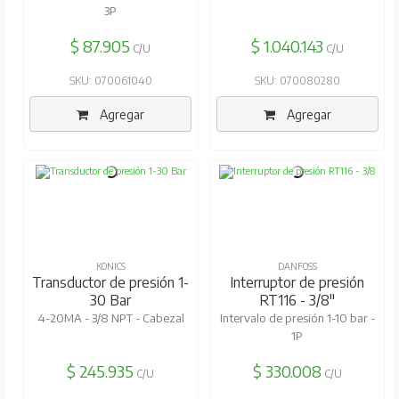
3P
$ 87.905
$ 1.040.143
C/U
C/U
SKU: 070061040
SKU: 070080280
Agregar
Agregar
KONICS
DANFOSS
Transductor de presión 1-
Interruptor de presión
30 Bar
RT116 - 3/8"
4-20MA - 3/8 NPT - Cabezal
Intervalo de presión 1-10 bar -
1P
$ 245.935
$ 330.008
C/U
C/U