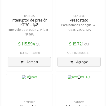
DANFOSS
GENEBRE
Interruptor de presión
Presostato
KP36 - 1/4"
Para bombas de agua, 4-
Intervalo de presión 2-14 bar -
10Bar, 220V, 12A
1P 16A
$ 115.594
$ 15.721
C/U
C/U
SKU: 070050120
SKU: 070600040
Agregar
Agregar
GENEBRE
DANFOSS