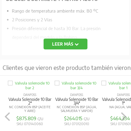
Rango de temperatura ambiente máx. 80 ºC
2 Posiciones y 2 Vías
Presión diferencial de hasta 30 Bar. La presión
dependerá del modelo y la Bobina.
LEER MÁS
Temperatura del Fluido: -30 a +120 ºC. La temperatura
dependerá del modelo
Viscosidad máx. 50 cSt
Clientes que vieron este producto también vieron
Requiere presión diferencial mínima para operar
NORMAL CERRADA
DANFOSS
DANFOSS
DANFOSS
Uso con aceite y aire.
Valvula Solenoide 10 Bar
Válvula Solenoide 10 Bar
Valvula Solenoid
2"
3/4"
1"
NC CONEXIÓN BSP (ACEITE
NC CONEXIÓN BSP (AGUA,
NA (AGUA, VA
Y AIRE)
SALMUERA Y VAPOR)
$875.809
$264.015
$464.334
C/U
C/U
SKU 070140060
SKU 070120010
SKU 070160