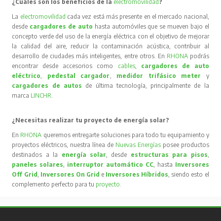
¿Cuáles son los beneficios de la
electromovilidad
?
La
electromovilidad
cada vez está más presente en el mercado nacional,
desde
cargadores de auto
hasta automóviles que se mueven bajo el
concepto verde del uso de la energía eléctrica con el objetivo de mejorar
la calidad del aire, reducir la contaminación acústica, contribuir al
desarrollo de ciudades más inteligentes, entre otros. En
RHONA
podrás
encontrar desde accesorios como
cables
,
cargadores de auto
eléctrico
,
pedestal cargador
,
medidor trifásico meter
y
cargadores de autos
de última tecnología, principalmente de la
marca
LINCHR
.
¿Necesitas realizar tu proyecto de energía solar?
En
RHONA
queremos entregarte soluciones para todo tu equipamiento y
proyectos eléctricos, nuestra línea de
Nuevas Energías
posee productos
destinados a la
energía solar
, desde
estructuras para pisos
,
paneles solares
,
interruptor automático CC
, hasta
Inversores
Off Grid
,
Inversores On Grid
e
Inversores Híbridos
, siendo esto el
complemento perfecto para tu
proyecto
.