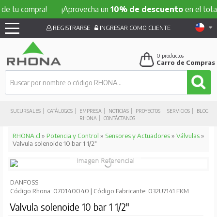
 compra!
¡Aprovecha un
10% de descuento
en el total de tu
REGISTRARSE
INGRESAR COMO CLIENTE
0
productos
Carro de Compras
SUCURSALES
CATÁLOGOS
EMPRESA
NOTICIAS
PROYECTOS
SERVICIOS
BLOG
RHONA
CONTÁCTANOS
RHONA.cl
»
Potencia y Control
»
Sensores y Actuadores
»
Válvulas
»
Valvula solenoide 10 bar 1 1/2"
DANFOSS
Código Rhona: 070140040 | Código Fabricante: 032U7141 FKM
Valvula solenoide 10 bar 1 1/2"