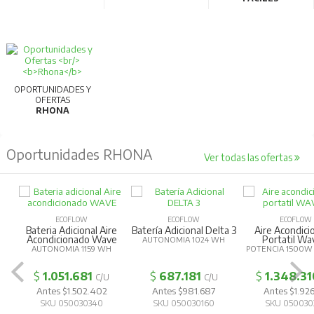
OPORTUNIDADES Y
OFERTAS
RHONA
Oportunidades RHONA
Ver todas las ofertas
ECOFLOW
ECOFLOW
ECOFLOW
Bateria Adicional Aire
Batería Adicional Delta 3
Aire Acondic
Acondicionado Wave
Portatil Wa
AUTONOMIA 1024 WH
AUTONOMIA 1159 WH
POTENCIA 1500W
$
1.051.681
$
687.181
$
1.348.31
C/U
C/U
Antes $1.502.402
Antes $981.687
Antes $1.926
SKU 050030340
SKU 050030160
SKU 050030