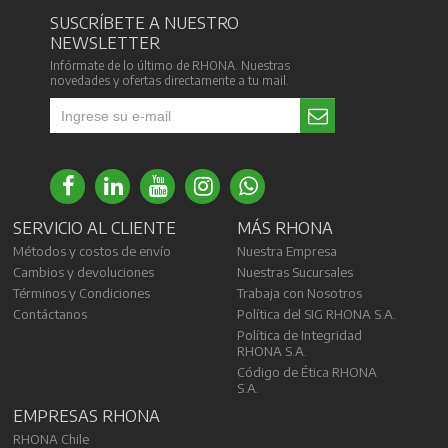
SUSCRÍBETE A NUESTRO
NEWSLETTER
Infórmate de lo último de RHONA. Nuestras
novedades y ofertas directamente a tu mail.
SERVICIO AL CLIENTE
MÁS RHONA
Métodos y costos de envío
Nuestra Empresa
Cambios y devoluciones
Nuestras Sucursales
Términos y Condiciones
Trabaja con Nosotros
Contáctanos
Política del SIG RHONA S.A.
Política de Integridad
RHONA S.A.
Código de Ética RHONA
S.A.
EMPRESAS RHONA
RHONA Chile