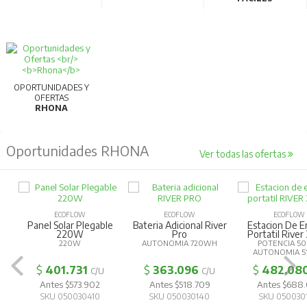
OPORTUNIDADES Y
OFERTAS
RHONA
Oportunidades RHONA
Ver todas las ofertas
ECOFLOW
ECOFLOW
ECOFLOW
Panel Solar Plegable
Bateria Adicional River
Estacion De E
220W
Pro
Portatil River
220W
AUTONOMIA 720WH
POTENCIA 5
AUTONOMIA 5
$
401.731
$
363.096
$
482.08
C/U
C/U
Antes $573.902
Antes $518.709
Antes $688
SKU 050030410
SKU 050030140
SKU 050030