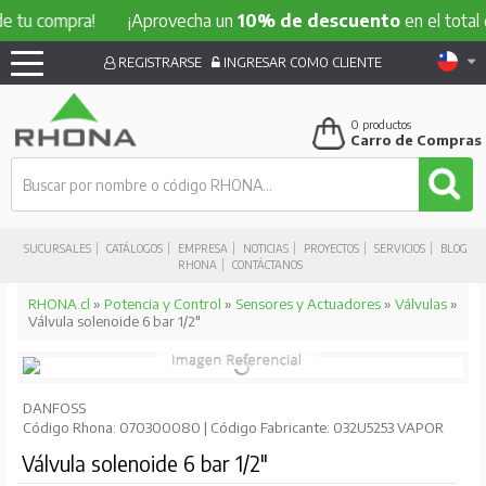
 tu compra!
¡Aprovecha un
10% de descuento
en el total d
REGISTRARSE
INGRESAR COMO CLIENTE
0
productos
Carro de Compras
SUCURSALES
CATÁLOGOS
EMPRESA
NOTICIAS
PROYECTOS
SERVICIOS
BLOG
RHONA
CONTÁCTANOS
RHONA.cl
»
Potencia y Control
»
Sensores y Actuadores
»
Válvulas
»
Válvula solenoide 6 bar 1/2"
DANFOSS
Código Rhona: 070300080 | Código Fabricante: 032U5253 VAPOR
Válvula solenoide 6 bar 1/2"