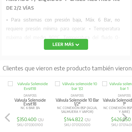
DE 2/2 VÍAS
• Para sistemas con presión baja, Máx. 6 Bar, no
requiere presión mínima para operar. • Temperatura
máxima del medio 90ºC. Temperatura del fluido 0-
LEER MÁS
100ºC
• Utiliza bobinas de válvulas BE (Ref. 018F67...)
Clientes que vieron este producto también vieron
DANFOSS
DANFOSS
DANFOSS
Valvula Solenoide
Válvula Solenoide 10 Bar
Valvula Solenoid
Evsit18
1/2"
1"
NC 6 BAR 3/4
NC CONEXIÓN BSP (AGUA,
NC CONEXIÓN BSP
SALMUERA Y VAPOR)
Y AIRE)
$350.400
$144.822
$426.050
C/U
C/U
SKU 070300100
SKU 070120000
SKU 070140