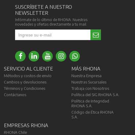
SUSCRÍBETE A NUESTRO
NEWSLETTER
Infórmate de lo último de RHONA. Nuestras
novedades y ofertas directamente a tu mail.
SERVICIO AL CLIENTE
MÁS RHONA
Métodos y costos de envío
Nuestra Empresa
Cambios y devoluciones
Nuestras Sucursales
Términos y Condiciones
Trabaja con Nosotros
Contáctanos
Política del SIG RHONA S.A.
Política de Integridad
RHONA S.A.
Código de Ética RHONA
S.A.
EMPRESAS RHONA
RHONA Chile