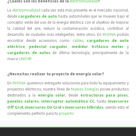
¿Cuáles son los beneficios de la
electromovilidad
?
La
electromovilidad
cada vez está más presente en el mercado nacional,
desde
cargadores de auto
hasta automóviles que se mueven bajo el
concepto verde del uso de la energía eléctrica con el objetivo de mejorar
la calidad del aire, reducir la contaminación acústica, contribuir al
desarrollo de ciudades más inteligentes, entre otros. En
RHONA
podrás
encontrar desde accesorios como
cables
,
cargadores de auto
eléctrico
,
pedestal cargador
,
medidor trifásico meter
y
cargadores de autos
de última tecnología, principalmente de la
marca
LINCHR
.
¿Necesitas realizar tu proyecto de energía solar?
En
RHONA
queremos entregarte soluciones para todo tu equipamiento y
proyectos eléctricos, nuestra línea de
Nuevas Energías
posee productos
destinados a la
energía solar
, desde
estructuras para pisos
,
paneles solares
,
interruptor automático CC
, hasta
Inversores
Off Grid
,
Inversores On Grid
e
Inversores Híbridos
, siendo esto el
complemento perfecto para tu
proyecto
.