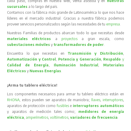
cada paso, compras en nuestra web, venta asistida y en
nuestras
sucursales
a lo largo del país.
Contamos con la fábrica más grande de Latinoamérica lo que nos hace
líderes en el mercado industrial. Gracias a nuestra fábrica podemos
proveer servicios personalizados según las necesidades de tu
empresa
.
Nuestras Familias de productos abarcan todo lo que necesitas desde
materiales eléctricos
a
proyectos
a gran escala, como
subestaciones móviles
y
transformadores de poder
.
Encuentra lo que necesitas en
Transmisión y Distribución
,
Automatización y Control
,
Potencia y Generación
,
Respaldo
y
Calidad de Energía
,
Iluminación Industrial
,
Materiales
Eléctricos
y
Nuevas Energías
.
¡Arma tu tablero eléctrico!
Los componentes necesarios para armar tu tablero eléctrico están en
RHONA
, estos pueden ser aparatos de maniobra;
llaves
,
interruptores
,
aparatos de protección como
fusibles
e
interruptores automáticos
y aparatos de medición tales como;
medidores de energía
eléctrica
,
amperímetros
,
voltímetros
,
variadores de frecuencia
.