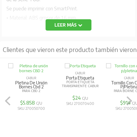
Se puede imprimir con SmartPrint.
• Material: ABS grosor de 1,6 mm.
LEER MÁS
• Temperatura de trabajo: -40 ° / + 80 ° C.
• Resistencia al roce: CEI 16-7.
Clientes que vieron este producto también vieron
Color blanco.
60 etiquetas por placa.
Cada etiqueta mide 18x4mm.
CABUR
Porta Etiqueta
CABUR
CABUR
PORTA ETIQUETA
Pletina De Unión
Tornillo Con 
TRANSPARENTE CABUR
Bornes Cbd 2
P/Pletin
PARA CBD 2
PARA BORNE C
$24
C/U
$5.858
$914
C/U
C/
SKU 270070400
SKU 270050700
SKU 270050