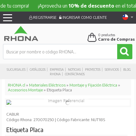
 compra!
¡Aprovecha un
10% de descuento
en el total de tu
REGISTRARSE
INGRESAR COMO CLIENTE
0
productos
Carro de Compras
SUCURSALES
CATÁLOGOS
EMPRESA
NOTICIAS
PROYECTOS
SERVICIOS
BLOG
RHONA
CONTÁCTANOS
RHONA.cl
»
Materiales Eléctricos
»
Montaje y Fijación Eléctrica
»
Accesorios Montaje
» Etiqueta Placa
CABUR
Código Rhona: 270070250 | Código Fabricante: NUT18S
Etiqueta Placa