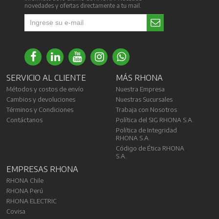
novedades y ofertas directamente a tu mail.
SERVICIO AL CLIENTE
MÁS RHONA
Métodos y costos de envío
Nuestra Empresa
Cambios y devoluciones
Nuestras Sucursales
Términos y Condiciones
Trabaja con Nosotros
Contáctanos
Política del SIG RHONA S.A.
Política de Integridad
RHONA S.A.
Código de Ética RHONA
S.A.
EMPRESAS RHONA
RHONA Chile
RHONA Perú
RHONA ELECTRIC
Covisa