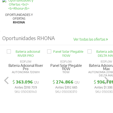
OPORTUNIDADES Y
OFERTAS
RHONA
Oportunidades RHONA
Ver todas las ofertas
ECOFLOW
ECOFLOW
ECOFLOW
Bateria Adicional River
Panel Solar Plegable
Bateria Adicion
Pro
110W
Max
AUTONOMIA 720WH
110W
AUTONOMIA 2016
DELTA MA
$
363.096
$
274.866
$
936.78
C/U
C/U
Antes $518.709
Antes $392.665
Antes $1.338
SKU 050030140
SKU 050030370
SKU 050030