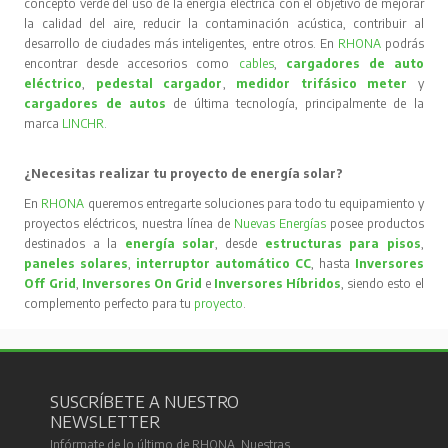
concepto verde del uso de la energía eléctrica con el objetivo de mejorar
la calidad del aire, reducir la contaminación acústica, contribuir al
desarrollo de ciudades más inteligentes, entre otros. En
RHONA
podrás
encontrar desde accesorios como
cables
,
cargadores de auto
eléctrico
,
pedestal cargador
,
medidor trifásico meter
y
cargadores de autos
de última tecnología, principalmente de la
marca
LINCHR
.
¿Necesitas realizar tu proyecto de energía solar?
En
RHONA
queremos entregarte soluciones para todo tu equipamiento y
proyectos eléctricos, nuestra línea de
Nuevas Energías
posee productos
destinados a la
energía solar
, desde
estructuras para pisos
,
paneles solares
,
interruptor automático CC
, hasta
Inversores
Off Grid
,
Inversores On Grid
e
Inversores Híbridos
, siendo esto el
complemento perfecto para tu
proyecto
.
SUSCRÍBETE A NUESTRO
NEWSLETTER
Infórmate de lo último de RHONA. Nuestras