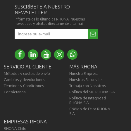
SUSCRÍBETE A NUESTRO
NEWSLETTER
Infórmate de lo último de RHONA. Nuestras
novedades y ofertas directamente a tu mail.
SERVICIO AL CLIENTE
MÁS RHONA
Métodos y costos de envío
Nuestra Empresa
Cambios y devoluciones
Nuestras Sucursales
Términos y Condiciones
Trabaja con Nosotros
Contáctanos
Política del SIG RHONA S.A.
Política de Integridad
RHONA S.A.
Código de Ética RHONA
S.A.
EMPRESAS RHONA
RHONA Chile