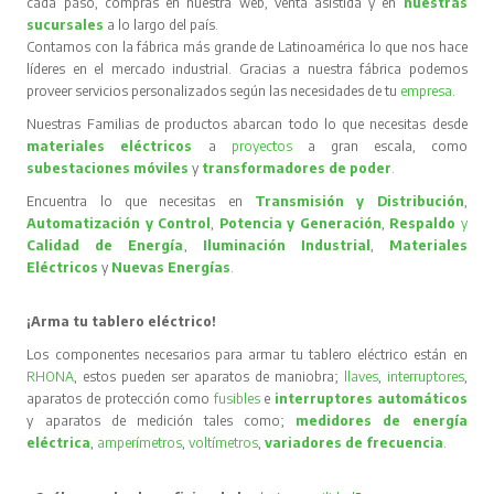
cada paso, compras en nuestra web, venta asistida y en
nuestras
sucursales
a lo largo del país.
Contamos con la fábrica más grande de Latinoamérica lo que nos hace
líderes en el mercado industrial. Gracias a nuestra fábrica podemos
proveer servicios personalizados según las necesidades de tu
empresa
.
Nuestras Familias de productos abarcan todo lo que necesitas desde
materiales eléctricos
a
proyectos
a gran escala, como
subestaciones móviles
y
transformadores de poder
.
Encuentra lo que necesitas en
Transmisión y Distribución
,
Automatización y Control
,
Potencia y Generación
,
Respaldo
y
Calidad de Energía
,
Iluminación Industrial
,
Materiales
Eléctricos
y
Nuevas Energías
.
¡Arma tu tablero eléctrico!
Los componentes necesarios para armar tu tablero eléctrico están en
RHONA
, estos pueden ser aparatos de maniobra;
llaves
,
interruptores
,
aparatos de protección como
fusibles
e
interruptores automáticos
y aparatos de medición tales como;
medidores de energía
eléctrica
,
amperímetros
,
voltímetros
,
variadores de frecuencia
.