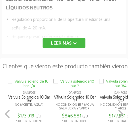
LÍQUIDOS NEUTROS
Regulación proporcional de la apertura mediante una
señal de 4-20 mA.
Requiere presión diferencial mínima.
LEER MÁS
Rango Presión 0,5-10 Bar. Temperatura de fluido -10-
+80ºC
Al desenergizarse la válvula queda en posición normal
Clientes que vieron este producto también vieron
cerrada.
Incluye bobina con entrada 4 -20 mA.
DANFOSS
DANFOSS
DANFOSS
Válvula Solenoide 10 Bar
Válvula Solenoide 10 Bar
Valvula Solenoid
1/4"
2"
3/4"
NC (ACEITE, AGUA)
NC CONEXIÓN BSP (AGUA,
NC CONEXIÓN BSP
SALMUERA Y VAPOR)
Y AIRE)
$173.919
$846.881
$177.931
C/U
C/U
SKU 070280020
SKU 070120060
SKU 070140