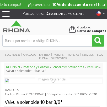
ompra!
¡Aprovecha un
10% de descuento
en el total de tu 
REGISTRARSE
INGRESAR COMO CLIENTE
0
productos
Carro de Compras
SUCURSALES
CATÁLOGOS
EMPRESA
NOTICIAS
PROYECTOS
SERVICIOS
BLOG
RHONA
CONTÁCTANOS
RHONA.cl
»
Potencia y Control
»
Sensores y Actuadores
»
Válvulas
»
Válvula solenoide 10 bar 3/8"
DANFOSS
Código Rhona: 070280040 | Código Fabricante: 032U8053 PROP.
Válvula solenoide 10 bar 3/8"