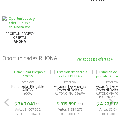
OPORTUNIDADES Y
OFERTAS
RHONA
Oportunidades RHONA
Ver todas las ofertas
ECOFLOW
ECOFLOW
ECOFLOW
Panel Solar Plegable
Estacion De Energia
Estación De E
400W
Portatil Delta 2
Portatil Delta
400W
AUTONOMIA 1024WH
AUTONOMÍA 40
POTENCIA 4
$
740.041
$
919.990
$
4.228.8
C/U
C/U
Antes $1.057.202
Antes $1.314.272
Antes $6.041
SKU 050030420
SKU 050030170
SKU 050030