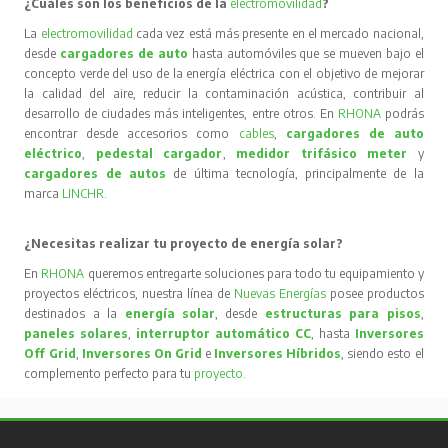
¿Cuáles son los beneficios de la
electromovilidad
?
La
electromovilidad
cada vez está más presente en el mercado nacional,
desde
cargadores de auto
hasta automóviles que se mueven bajo el
concepto verde del uso de la energía eléctrica con el objetivo de mejorar
la calidad del aire, reducir la contaminación acústica, contribuir al
desarrollo de ciudades más inteligentes, entre otros. En
RHONA
podrás
encontrar desde accesorios como
cables
,
cargadores de auto
eléctrico
,
pedestal cargador
,
medidor trifásico meter
y
cargadores de autos
de última tecnología, principalmente de la
marca
LINCHR
.
¿Necesitas realizar tu proyecto de energía solar?
En
RHONA
queremos entregarte soluciones para todo tu equipamiento y
proyectos eléctricos, nuestra línea de
Nuevas Energías
posee productos
destinados a la
energía solar
, desde
estructuras para pisos
,
paneles solares
,
interruptor automático CC
, hasta
Inversores
Off Grid
,
Inversores On Grid
e
Inversores Híbridos
, siendo esto el
complemento perfecto para tu
proyecto
.