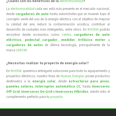
¿Cuáles son los beneficios de la
electromovilidad
?
La
electromovilidad
cada vez está más presente en el mercado nacional,
desde
cargadores de auto
hasta automóviles que se mueven bajo el
concepto verde del uso de la energía eléctrica con el objetivo de mejorar
la calidad del aire, reducir la contaminación acústica, contribuir al
desarrollo de ciudades más inteligentes, entre otros. En
RHONA
podrás
encontrar desde accesorios como
cables
,
cargadores de auto
eléctrico
,
pedestal cargador
,
medidor trifásico meter
y
cargadores de autos
de última tecnología, principalmente de la
marca
LINCHR
.
¿Necesitas realizar tu proyecto de energía solar?
En
RHONA
queremos entregarte soluciones para todo tu equipamiento y
proyectos eléctricos, nuestra línea de
Nuevas Energías
posee productos
destinados a la
energía solar
, desde
estructuras para pisos
,
paneles solares
,
interruptor automático CC
, hasta
Inversores
Off Grid
,
Inversores On Grid
e
Inversores Híbridos
, siendo esto el
complemento perfecto para tu
proyecto
.