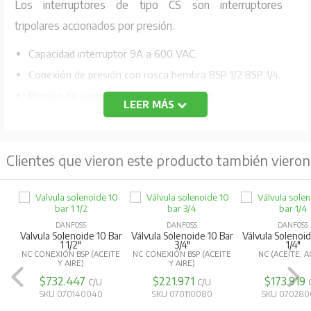
Los interruptores de tipo CS son interruptores
tripolares accionados por presión.
Capacidad interruptor 9A a 600 VAC.
Conexión de presión con rosca hembra BSP 1/2 BSP 1/4.
Presión de parada y diferencial ajustable.
LEER MÁS
Grado de protección IP33.
Clientes que vieron este producto también vieron
DANFOSS
DANFOSS
DANFOSS
Valvula Solenoide 10 Bar
Válvula Solenoide 10 Bar
Válvula Solenoid
1 1/2"
3/4"
1/4"
NC CONEXIÓN BSP (ACEITE
NC CONEXIÓN BSP (ACEITE
NC (ACEITE, 
Y AIRE)
Y AIRE)
$732.447
$221.971
$173.919
C/U
C/U
SKU 070140040
SKU 070110080
SKU 070280