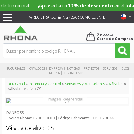
 compra!
¡Aprovecha un
10% de descuento
en el total de tu
REGISTRARSE
INGRESAR COMO CLIENTE
0
productos
Carro de Compras
SUCURSALES
CATÁLOGOS
EMPRESA
NOTICIAS
PROYECTOS
SERVICIOS
BLOG
RHONA
CONTÁCTANOS
RHONA.cl
»
Potencia y Control
»
Sensores y Actuadores
»
Válvulas
»
Válvula de alivio CS
DANFOSS
Código Rhona: 070080010 | Código Fabricante: 031EO29866
Válvula de alivio CS