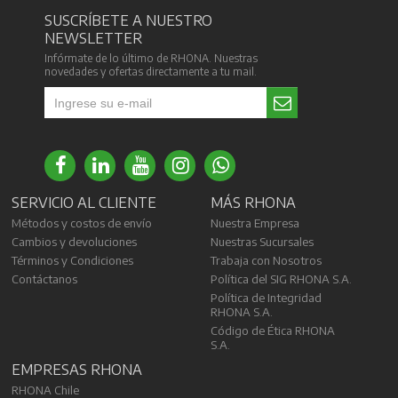
SUSCRÍBETE A NUESTRO
NEWSLETTER
Infórmate de lo último de RHONA. Nuestras
novedades y ofertas directamente a tu mail.
SERVICIO AL CLIENTE
MÁS RHONA
Métodos y costos de envío
Nuestra Empresa
Cambios y devoluciones
Nuestras Sucursales
Términos y Condiciones
Trabaja con Nosotros
Contáctanos
Política del SIG RHONA S.A.
Política de Integridad
RHONA S.A.
Código de Ética RHONA
S.A.
EMPRESAS RHONA
RHONA Chile