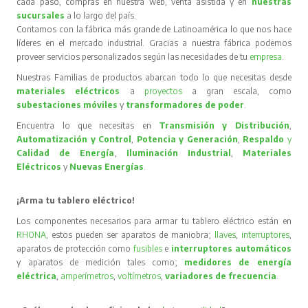
cada paso, compras en nuestra web, venta asistida y en
nuestras
sucursales
a lo largo del país.
Contamos con la fábrica más grande de Latinoamérica lo que nos hace
líderes en el mercado industrial. Gracias a nuestra fábrica podemos
proveer servicios personalizados según las necesidades de tu
empresa
.
Nuestras Familias de productos abarcan todo lo que necesitas desde
materiales eléctricos
a
proyectos
a gran escala, como
subestaciones móviles
y
transformadores de poder
.
Encuentra lo que necesitas en
Transmisión y Distribución
,
Automatización y Control
,
Potencia y Generación
,
Respaldo
y
Calidad de Energía
,
Iluminación Industrial
,
Materiales
Eléctricos
y
Nuevas Energías
.
¡Arma tu tablero eléctrico!
Los componentes necesarios para armar tu tablero eléctrico están en
RHONA
, estos pueden ser aparatos de maniobra;
llaves
,
interruptores
,
aparatos de protección como
fusibles
e
interruptores automáticos
y aparatos de medición tales como;
medidores de energía
eléctrica
,
amperímetros
,
voltímetros
,
variadores de frecuencia
.