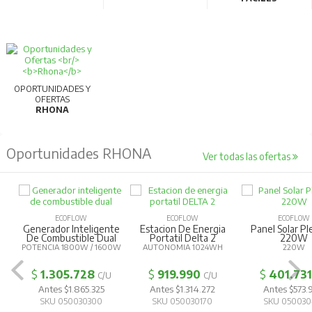
OPORTUNIDADES Y
OFERTAS
RHONA
Oportunidades RHONA
Ver todas las ofertas
ECOFLOW
ECOFLOW
ECOFLOW
Generador Inteligente
Estacion De Energia
Panel Solar Pl
De Combustible Dual
Portatil Delta 2
220W
POTENCIA 1800W / 1600W
AUTONOMIA 1024WH
220W
$
1.305.728
$
919.990
$
401.731
C/U
C/U
Antes $1.865.325
Antes $1.314.272
Antes $573.
SKU 050030300
SKU 050030170
SKU 050030