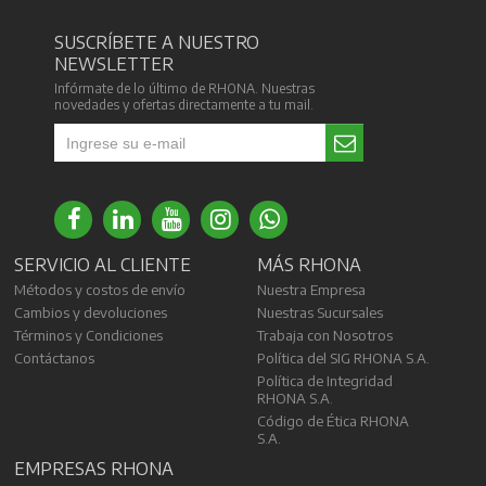
SUSCRÍBETE A NUESTRO
NEWSLETTER
Infórmate de lo último de RHONA. Nuestras
novedades y ofertas directamente a tu mail.
SERVICIO AL CLIENTE
MÁS RHONA
Métodos y costos de envío
Nuestra Empresa
Cambios y devoluciones
Nuestras Sucursales
Términos y Condiciones
Trabaja con Nosotros
Contáctanos
Política del SIG RHONA S.A.
Política de Integridad
RHONA S.A.
Código de Ética RHONA
S.A.
EMPRESAS RHONA