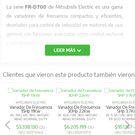
La serie
FR-D700
de Mitsubishi Electric es una gama
de variadores de frecuencia compactos y eficientes,
diseñados para control de velocidad en motores de uso
general, con funciones avanzadas como control vectorial
y autodiagnóstico.
LEER MÁS
Especificaciones Técnicas
Capacidad de motor aplicable:
5.5 kW
Clientes que vieron este producto también vieron
Salida:
Capacidad nominal:
9.5 kVA
Corriente nominal:
23.8 A
MITSUBISHI ELECTRIC
MITSUBISHI ELECTRIC
MITSUBISHI ELE
Capacidad de sobrecarga de corriente:
150%
Variador De Frecuencia
Variador De Frecuencia
Variador De Fr
15Hp 11Kw
30Hp 22Kw
5Hp 3.7
60 s, 200% 0.5 s (característica de tiempo inverso)
IN: 31A / VN: 380-480VAC -
IN: 62A / VN: 380-480VAC -
IN: 9,5A / VN: 380
A840 NORMAL DUTY
A840 NORMAL DUTY
FR-800 NORMA
Tensión:
Trifásico 200-240 V
$3.338.130
$6.205.199
$951.167
C/U
C/U
SKU 150170140
SKU 150170170
SKU 150150