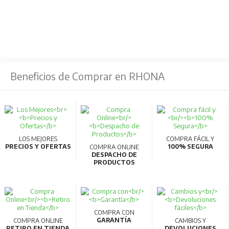
Fuente de alimentación:
Tensión y frecuencia de entrada AC nominal:
Trifásico 200-240 V 50/60 Hz
Fluctuación permisible de tensión AC:
170-264
V 50/60 Hz
Beneficios de Comprar en RHONA
Fluctuación permisible de frecuencia:
±5%
Capacidad de la fuente de alimentación:
12
kVA
Estructura de protección:
Tipo cerrado (IP20)
LOS MEJORES
COMPRA FÁCIL Y
PRECIOS Y OFERTAS
100% SEGURA
COMPRA ONLINE
Sistema de enfriamiento
: Enfriamiento por aire
DESPACHO DE
PRODUCTOS
forzado
Peso aproximado:
3.6 kg
COMPRA CON
GARANTÍA
COMPRA ONLINE
CAMBIOS Y
RETIRO EN TIENDA
DEVOLUCIONES