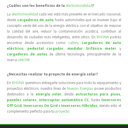
¿Cuáles son los beneficios de la
electromovilidad
?
La
electromovilidad
cada vez está más presente en el mercado nacional,
desde
cargadores de auto
hasta automóviles que se mueven bajo el
concepto verde del uso de la energía eléctrica con el objetivo de mejorar
la calidad del aire, reducir la contaminación acústica, contribuir al
desarrollo de ciudades más inteligentes, entre otros. En
RHONA
podrás
encontrar desde accesorios como
cables
,
cargadores de auto
eléctrico
,
pedestal cargador
,
medidor trifásico meter
y
cargadores de autos
de última tecnología, principalmente de la
marca
LINCHR
.
¿Necesitas realizar tu proyecto de energía solar?
En
RHONA
queremos entregarte soluciones para todo tu equipamiento y
proyectos eléctricos, nuestra línea de
Nuevas Energías
posee productos
destinados a la
energía solar
, desde
estructuras para pisos
,
paneles solares
,
interruptor automático CC
, hasta
Inversores
Off Grid
,
Inversores On Grid
e
Inversores Híbridos
, siendo esto el
complemento perfecto para tu
proyecto
.