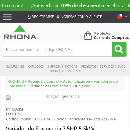
mpra!
¡Aprovecha un
10% de descuento
en el total de tu c
REGISTRARSE
INGRESAR COMO CLIENTE
0
productos
Carro de Compras
SUCURSALES
CATÁLOGOS
EMPRESA
NOTICIAS
PROYECTOS
SERVICIOS
BLOG
RHONA
CONTÁCTANOS
RHONA.cl
»
Potencia y Control
»
Automatización
»
Variadores de
Frecuencia
» Variador de Frecuencia 7,5HP 5,5kW
MITSUBISHI
ELECTRIC
Código Rhona: 150020140 | Código Fabricante: FR-D720-238-NA
Variador de Frecuencia 7,5HP 5,5kW