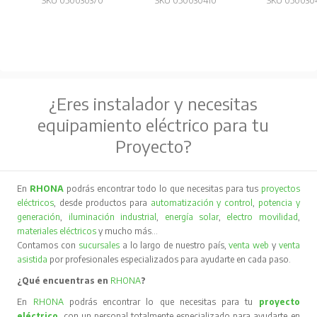
SKU 050030370
SKU 050030410
SKU 050030
¿Eres instalador y necesitas
equipamiento eléctrico para tu
Proyecto?
En
RHONA
podrás encontrar todo lo que necesitas para tus
proyectos
eléctricos
, desde productos para
automatización y control
,
potencia y
generación
,
iluminación industrial
,
energía solar
,
electro movilidad
,
materiales eléctricos
y mucho más…
Contamos con
sucursales
a lo largo de nuestro país,
venta web
y
venta
asistida
por profesionales especializados para ayudarte en cada paso.
¿Qué encuentras en
RHONA
?
En
RHONA
podrás encontrar lo que necesitas para tu
proyecto
eléctrico
, con un personal totalmente especializado para ayudarte en