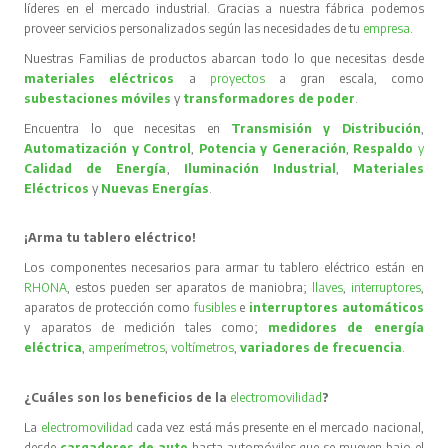
líderes en el mercado industrial. Gracias a nuestra fábrica podemos
proveer servicios personalizados según las necesidades de tu
empresa
.
Nuestras Familias de productos abarcan todo lo que necesitas desde
materiales eléctricos
a
proyectos
a gran escala, como
subestaciones móviles
y
transformadores de poder
.
Encuentra lo que necesitas en
Transmisión y Distribución
,
Automatización y Control
,
Potencia y Generación
,
Respaldo
y
Calidad de Energía
,
Iluminación Industrial
,
Materiales
Eléctricos
y
Nuevas Energías
.
¡Arma tu tablero eléctrico!
Los componentes necesarios para armar tu tablero eléctrico están en
RHONA
, estos pueden ser aparatos de maniobra;
llaves
,
interruptores
,
aparatos de protección como
fusibles
e
interruptores automáticos
y aparatos de medición tales como;
medidores de energía
eléctrica
,
amperímetros
,
voltímetros
,
variadores de frecuencia
.
¿Cuáles son los beneficios de la
electromovilidad
?
La
electromovilidad
cada vez está más presente en el mercado nacional,
desde
cargadores de auto
hasta automóviles que se mueven bajo el