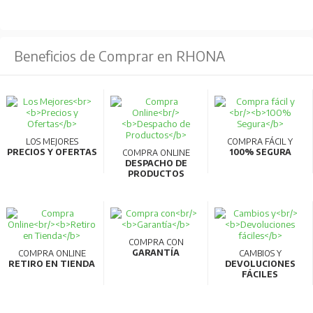
Monofásico 200-240 V 50/60 Hz
Fluctuación permisible de tensión AC:
170-264
V 50/60 Hz
Beneficios de Comprar en RHONA
Fluctuación permisible de frecuencia:
±5%
Capacidad de la fuente de alimentación:
5.2
kVA
Estructura de protección:
Tipo cerrado (IP20)
LOS MEJORES
COMPRA FÁCIL Y
PRECIOS Y OFERTAS
100% SEGURA
COMPRA ONLINE
Sistema de enfriamiento
: Enfriamiento por aire
DESPACHO DE
PRODUCTOS
forzado
Peso aproximado:
2 kg
COMPRA CON
GARANTÍA
COMPRA ONLINE
CAMBIOS Y
RETIRO EN TIENDA
DEVOLUCIONES
FÁCILES