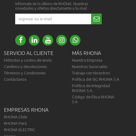
Infórmate de lo último de RHONA. Nuestras
novedades y ofertas directamente a tu mail.
SERVICIO AL CLIENTE
MÁS RHONA
Métodos y costos de envío
Nuestra Empresa
Cambios y devoluciones
Nuestras Sucursales
Términos y Condiciones
Trabaja con Nosotros
Contáctanos
Política del SIG RHONA S.A.
Política de Integridad
RHONA S.A.
Código de Ética RHONA
S.A.
EMPRESAS RHONA
RHONA Chile
RHONA Perú
RHONA ELECTRIC