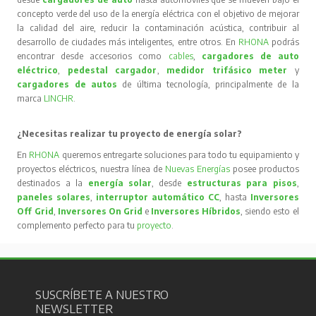
concepto verde del uso de la energía eléctrica con el objetivo de mejorar
la calidad del aire, reducir la contaminación acústica, contribuir al
desarrollo de ciudades más inteligentes, entre otros. En
RHONA
podrás
encontrar desde accesorios como
cables
,
cargadores de auto
eléctrico
,
pedestal cargador
,
medidor trifásico meter
y
cargadores de autos
de última tecnología, principalmente de la
marca
LINCHR
.
¿Necesitas realizar tu proyecto de energía solar?
En
RHONA
queremos entregarte soluciones para todo tu equipamiento y
proyectos eléctricos, nuestra línea de
Nuevas Energías
posee productos
destinados a la
energía solar
, desde
estructuras para pisos
,
paneles solares
,
interruptor automático CC
, hasta
Inversores
Off Grid
,
Inversores On Grid
e
Inversores Híbridos
, siendo esto el
complemento perfecto para tu
proyecto
.
SUSCRÍBETE A NUESTRO
NEWSLETTER