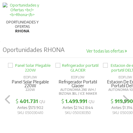
OPORTUNIDADES Y
OFERTAS
RHONA
Oportunidades RHONA
Ver todas las ofertas
ECOFLOW
ECOFLOW
ECOFLOW
Panel Solar Plegable
Refrigerador Portatil
Estacion De E
220W
Glacier
Portatil Del
220W
AUTONOMIA 298 WH /
AUTONOMIA 1
BIZONA 38L / ICE MAKER
$
401.731
$
1.499.991
$
919.990
C/U
C/U
Antes $573.902
Antes $2.142.844
Antes $1.314
SKU 050030410
SKU 050030350
SKU 050030