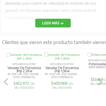
diseñados para control de velocidad en motores de uso
general, con funciones avanzadas como control vectorial
y autodiagnóstico.
LEER MÁS
Especificaciones Técnicas
Capacidad de motor aplicable:
2.2 kW
Clientes que vieron este producto también vieron
Salida:
Capacidad nominal:
4 kVA
Corriente nominal:
10 A
MITSUBISHI ELE
Potenciome
MITSUBISHI ELECTRIC
MITSUBISHI ELECTRIC
Capacidad de sobrecarga de corriente:
150%
PARA VARIAD
Variador De Frecuencia
Variador De Frecuencia
3Hp 2,2Kw
2Hp 1,5Kw
60 s, 200% 0.5 s (característica de tiempo inverso)
IN: 10A / VN: 200-240VAC -
IN: 7,0A / VN: 200-240VAC -
D720 (TRIFÁSICO)
D720 (TRIFÁSICO)
$53.669
Tensión:
Trifásico 200-240 V
$452.972
$400.968
C/U
C/U
SKU 150180
SKU 150020120
SKU 150020110
Fuente de alimentación:
Tensión y frecuencia de entrada AC nominal: