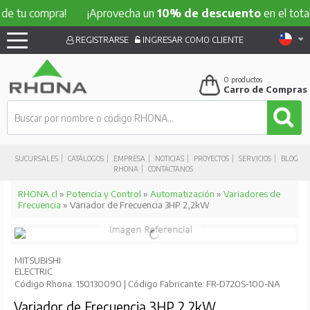
compra!
¡Aprovecha un
10% de descuento
en el total de tu
REGISTRARSE
INGRESAR COMO CLIENTE
0
productos
Carro de Compras
SUCURSALES
CATÁLOGOS
EMPRESA
NOTICIAS
PROYECTOS
SERVICIOS
BLOG
RHONA
CONTÁCTANOS
RHONA.cl
»
Potencia y Control
»
Automatización
»
Variadores de
Frecuencia
» Variador de Frecuencia 3HP 2,2kW
MITSUBISHI
ELECTRIC
Código Rhona: 150130090 | Código Fabricante: FR-D720S-100-NA
Variador de Frecuencia 3HP 2,2kW