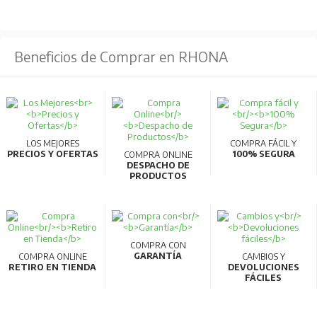
Trifásico 380-480 V 50/60 Hz
Fluctuación permisible de tensión AC:
325-528
V 50/60 Hz
Beneficios de Comprar en RHONA
Fluctuación permisible de frecuencia:
±5%
Capacidad de la fuente de alimentación:
12
kVA
Estructura de protección:
Tipo cerrado (IP20)
LOS MEJORES
COMPRA FÁCIL Y
PRECIOS Y OFERTAS
100% SEGURA
COMPRA ONLINE
Sistema de enfriamiento
: Enfriamiento por aire
DESPACHO DE
PRODUCTOS
forzado
Peso aproximado:
3.3 kg
COMPRA CON
GARANTÍA
COMPRA ONLINE
CAMBIOS Y
RETIRO EN TIENDA
DEVOLUCIONES
FÁCILES