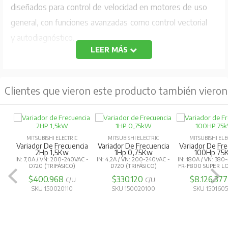
diseñados para control de velocidad en motores de uso
general, con funciones avanzadas como control vectorial
y autodiagnóstico.
LEER MÁS
Especificaciones Técnicas
Capacidad de motor aplicable:
5.5 kW
Clientes que vieron este producto también vieron
Salida:
Capacidad nominal:
9.1 kVA
Corriente nominal:
12 A
MITSUBISHI ELECTRIC
MITSUBISHI ELECTRIC
MITSUBISHI ELE
Capacidad de sobrecarga de corriente:
150%
Variador De Frecuencia
Variador De Frecuencia
Variador De Fr
2Hp 1,5Kw
1Hp 0,75Kw
100Hp 75
60 s, 200% 0.5 s (característica de tiempo inverso)
IN: 7,0A / VN: 200-240VAC -
IN: 4,2A / VN: 200-240VAC -
IN: 180A / VN: 380
D720 (TRIFÁSICO)
D720 (TRIFÁSICO)
FR-F800 SUPER 
Tensión:
Trifásico 380-480 V
$400.968
$330.120
$8.126.37
C/U
C/U
SKU 150020110
SKU 150020100
SKU 150160
Fuente de alimentación:
Tensión y frecuencia de entrada AC nominal: