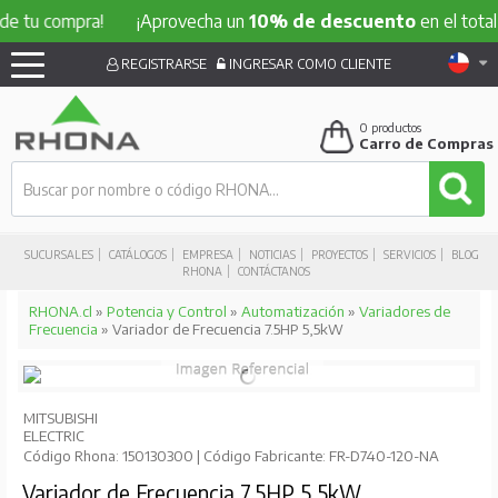
compra!
¡Aprovecha un
10% de descuento
en el total de tu
REGISTRARSE
INGRESAR COMO CLIENTE
0
productos
Carro de Compras
SUCURSALES
CATÁLOGOS
EMPRESA
NOTICIAS
PROYECTOS
SERVICIOS
BLOG
RHONA
CONTÁCTANOS
RHONA.cl
»
Potencia y Control
»
Automatización
»
Variadores de
Frecuencia
» Variador de Frecuencia 7.5HP 5,5kW
MITSUBISHI
ELECTRIC
Código Rhona: 150130300 | Código Fabricante: FR-D740-120-NA
Variador de Frecuencia 7.5HP 5,5kW