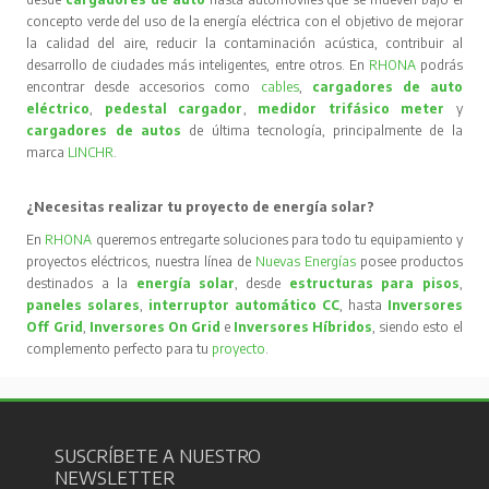
concepto verde del uso de la energía eléctrica con el objetivo de mejorar
la calidad del aire, reducir la contaminación acústica, contribuir al
desarrollo de ciudades más inteligentes, entre otros. En
RHONA
podrás
encontrar desde accesorios como
cables
,
cargadores de auto
eléctrico
,
pedestal cargador
,
medidor trifásico meter
y
cargadores de autos
de última tecnología, principalmente de la
marca
LINCHR
.
¿Necesitas realizar tu proyecto de energía solar?
En
RHONA
queremos entregarte soluciones para todo tu equipamiento y
proyectos eléctricos, nuestra línea de
Nuevas Energías
posee productos
destinados a la
energía solar
, desde
estructuras para pisos
,
paneles solares
,
interruptor automático CC
, hasta
Inversores
Off Grid
,
Inversores On Grid
e
Inversores Híbridos
, siendo esto el
complemento perfecto para tu
proyecto
.
SUSCRÍBETE A NUESTRO
NEWSLETTER