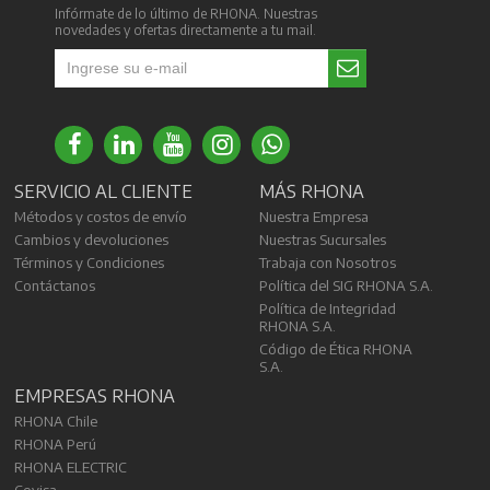
Infórmate de lo último de RHONA. Nuestras
novedades y ofertas directamente a tu mail.
SERVICIO AL CLIENTE
MÁS RHONA
Métodos y costos de envío
Nuestra Empresa
Cambios y devoluciones
Nuestras Sucursales
Términos y Condiciones
Trabaja con Nosotros
Contáctanos
Política del SIG RHONA S.A.
Política de Integridad
RHONA S.A.
Código de Ética RHONA
S.A.
EMPRESAS RHONA
RHONA Chile
RHONA Perú
RHONA ELECTRIC