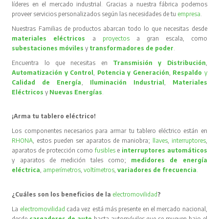
líderes en el mercado industrial. Gracias a nuestra fábrica podemos
proveer servicios personalizados según las necesidades de tu
empresa
.
Nuestras Familias de productos abarcan todo lo que necesitas desde
materiales eléctricos
a
proyectos
a gran escala, como
subestaciones móviles
y
transformadores de poder
.
Encuentra lo que necesitas en
Transmisión y Distribución
,
Automatización y Control
,
Potencia y Generación
,
Respaldo
y
Calidad de Energía
,
Iluminación Industrial
,
Materiales
Eléctricos
y
Nuevas Energías
.
¡Arma tu tablero eléctrico!
Los componentes necesarios para armar tu tablero eléctrico están en
RHONA
, estos pueden ser aparatos de maniobra;
llaves
,
interruptores
,
aparatos de protección como
fusibles
e
interruptores automáticos
y aparatos de medición tales como;
medidores de energía
eléctrica
,
amperímetros
,
voltímetros
,
variadores de frecuencia
.
¿Cuáles son los beneficios de la
electromovilidad
?
La
electromovilidad
cada vez está más presente en el mercado nacional,
desde
cargadores de auto
hasta automóviles que se mueven bajo el