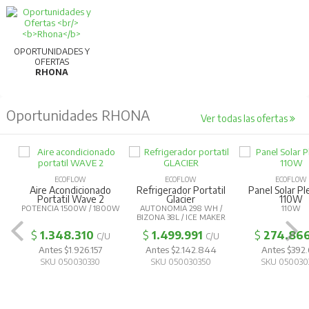
OPORTUNIDADES Y
OFERTAS
RHONA
Oportunidades RHONA
Ver todas las ofertas
ECOFLOW
ECOFLOW
ECOFLOW
Aire Acondicionado
Refrigerador Portatil
Panel Solar Pl
Portatil Wave 2
Glacier
110W
POTENCIA 1500W / 1800W
AUTONOMIA 298 WH /
110W
BIZONA 38L / ICE MAKER
$
1.348.310
$
1.499.991
$
274.86
C/U
C/U
Antes $1.926.157
Antes $2.142.844
Antes $392.
SKU 050030330
SKU 050030350
SKU 050030