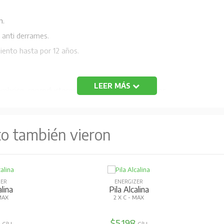
n.
 anti derrames.
ento hasta por 12 años.
LEER MÁS
ámbrico, reproductores MP3, Juegos electrónicos.
to también vieron
ZER
ENERGIZER
alina
Pila Alcalina
MAX
2 X C - MAX
7
$5.198