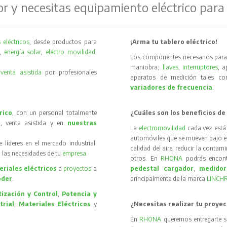
or y necesitas equipamiento eléctrico para
 eléctricos
, desde productos para
¡Arma tu tablero eléctrico!
,
energía solar
,
electro movilidad
,
Los componentes necesarios para 
maniobra;
llaves
,
interruptores
, 
y
venta asistida
por profesionales
aparatos de medición tales 
variadores de frecuencia
.
rico
, con un personal totalmente
¿Cuáles son los beneficios de
, venta asistida y en
nuestras
La
electromovilidad
cada vez está
automóviles que se mueven bajo el 
íderes en el mercado industrial.
calidad del aire, reducir la contam
 las necesidades de tu
empresa
.
otros. En
RHONA
podrás encon
riales eléctricos
a
proyectos
a
pedestal cargador
,
medidor
oder
.
principalmente de la marca
LINCH
ización y Control
,
Potencia y
trial
,
Materiales Eléctricos
y
¿Necesitas realizar tu proyec
En
RHONA
queremos entregarte s