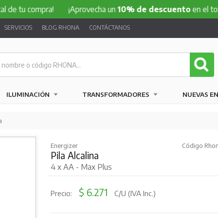
 compra!
¡Aprovecha un
10% de descuento
en el total de tu
SERVICIOS
BLOG RHONA
CONTÁCTANOS
ILUMINACIÓN
TRANSFORMADORES
NUEVAS E
a
Energizer
Código Rhon
Pila Alcalina
4 x AA - Max Plus
$ 6.271
Precio:
C/U (IVA Inc.)