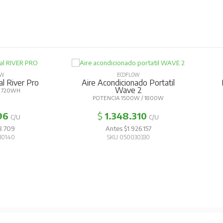
OW
ECOFLOW
al River Pro
Aire Acondicionado Portatil
Wave 2
 720WH
POTENCIA 1500W / 1800W
96
$
1.348.310
C/U
C/U
8.709
Antes $1.926.157
30140
SKU 050030330