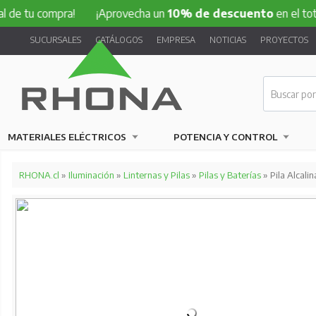
compra!
¡Aprovecha un
10% de descuento
en el total de tu
SUCURSALES
CATÁLOGOS
EMPRESA
NOTICIAS
PROYECTOS
MATERIALES ELÉCTRICOS
POTENCIA Y CONTROL
RHONA.cl
»
Iluminación
»
Linternas y Pilas
»
Pilas y Baterías
» Pila Alcalin