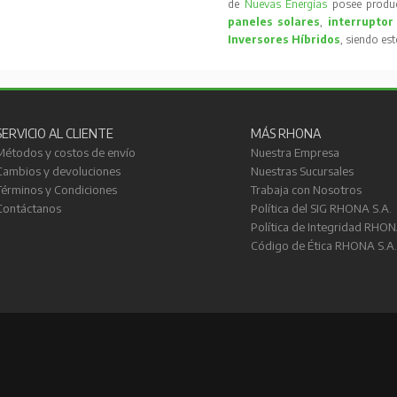
de
Nuevas Energías
posee produc
paneles solares
,
interruptor
Inversores Híbridos
, siendo es
SERVICIO AL CLIENTE
MÁS RHONA
Métodos y costos de envío
Nuestra Empresa
Cambios y devoluciones
Nuestras Sucursales
Términos y Condiciones
Trabaja con Nosotros
Contáctanos
Política del SIG RHONA S.A.
Política de Integridad RHON
Código de Ética RHONA S.A.