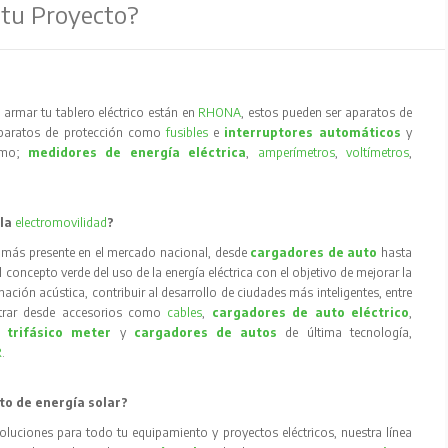
 tu Proyecto?
armar tu tablero eléctrico están en
RHONA
, estos pueden ser aparatos de
aparatos de protección como
fusibles
e
interruptores automáticos
y
como;
medidores de energía eléctrica
,
amperímetros
,
voltímetros
,
 la
electromovilidad
?
 más presente en el mercado nacional, desde
cargadores de auto
hasta
concepto verde del uso de la energía eléctrica con el objetivo de mejorar la
inación acústica, contribuir al desarrollo de ciudades más inteligentes, entre
trar desde accesorios como
cables
,
cargadores de auto eléctrico
,
 trifásico meter
y
cargadores de autos
de última tecnología,
R
.
to de energía solar?
oluciones para todo tu equipamiento y proyectos eléctricos, nuestra línea