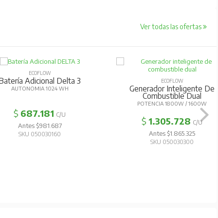
Ver todas las ofertas
ECOFLOW
Batería Adicional Delta 3
ECOFLOW
Generador Inteligente De
AUTONOMIA 1024 WH
Combustible Dual
POTENCIA 1800W / 1600W
$
687.181
C/U
$
1.305.728
C/U
Antes $981.687
Antes $1.865.325
SKU 050030160
SKU 050030300