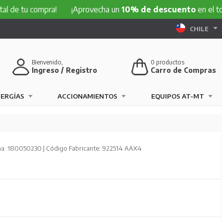
 compra!
¡Aprovecha un
10% de descuento
en el total de t
CHILE
Bienvenido,
0
productos
Ingreso / Registro
Carro de Compras
NERGÍAS
ACCIONAMIENTOS
EQUIPOS AT-MT
a: 180050230 | Código Fabricante: 922514 AAX4