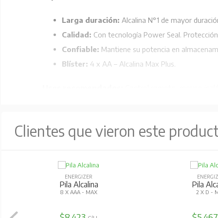
Larga duración:
Alcalina N°1 de mayor duració
Calidad:
Con tecnología Power Seal. Protección
Confiable:
Mantiene su potencia en almacenami
Blíster:
4 x AA – Alcalina Max Plus.
Usos recomendados:
Control remoto, mouse inal
Clientes que vieron este produc
ENERGIZER
ENERGI
Pila Alcalina
Pila Alc
8 X AAA - MAX
2 X D - 
$8.423
$5.46