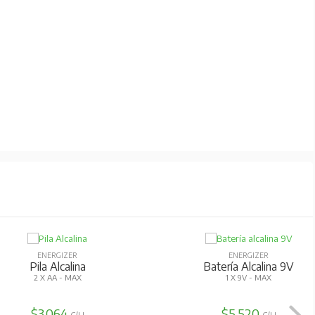
ENERGIZER
ENERGIZER
Pila Alcalina
Batería Alcalina 9V
2 X AA - MAX
1 X 9V - MAX
$3.064
$5.520