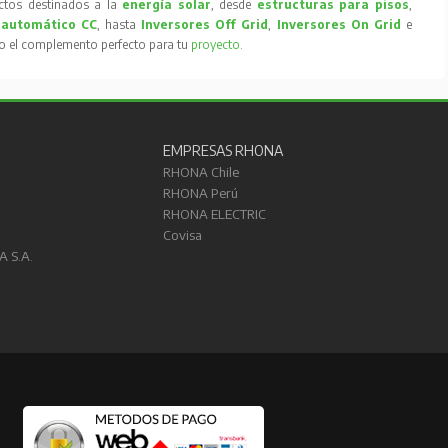
tos destinados a la
energía solar
, desde
estructuras para pisos
,
 automático CC
, hasta
Inversores Off Grid
,
Inversores On Grid
e
to el complemento perfecto para tu
proyecto
.
EMPRESAS RHONA
RHONA Chile
RHONA Perú
RHONA ELECTRIC
Covisa
A S.A.