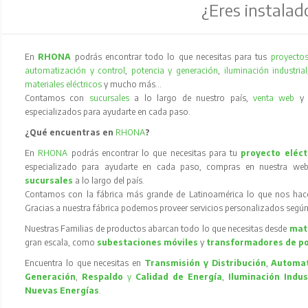
¿Eres instalad
En
RHONA
podrás encontrar todo lo que necesitas para tus
proyectos
automatización y control
,
potencia y generación
,
iluminación industrial
materiales eléctricos
y mucho más…
Contamos con
sucursales
a lo largo de nuestro país,
venta web
especializados para ayudarte en cada paso.
¿Qué encuentras en
RHONA
?
En
RHONA
podrás encontrar lo que necesitas para tu
proyecto eléct
especializado para ayudarte en cada paso, compras en nuestra web
sucursales
a lo largo del país.
Contamos con la fábrica más grande de Latinoamérica lo que nos hace l
Gracias a nuestra fábrica podemos proveer servicios personalizados según
Nuestras Familias de productos abarcan todo lo que necesitas desde
mate
gran escala, como
subestaciones móviles
y
transformadores de p
Encuentra lo que necesitas en
Transmisión y Distribución
,
Automat
Generación
,
Respaldo
y
Calidad de Energía
,
Iluminación Indus
Nuevas Energías
.