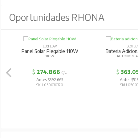
Oportunidades RHONA
ECOFLOW
ECOFL
Panel Solar Plegable 110W
Bateria Adicion
110W
AUTONOMIA
$
274.866
$
363.0
C/U
Antes $392.665
Antes $51
SKU 050030370
SKU 0500