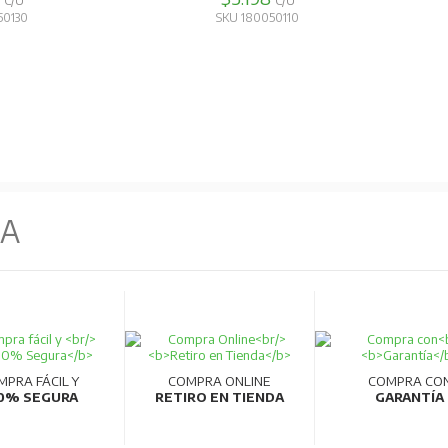
C/U
C/U
50130
SKU 180050110
NA
MPRA FÁCIL Y
COMPRA ONLINE
COMPRA CO
0% SEGURA
RETIRO EN TIENDA
GARANTÍA