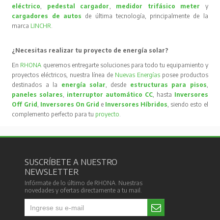
eléctrico
,
pedestal cargador
,
medidor trifásico meter
y
cargadores de autos
de última tecnología, principalmente de la
marca
LINCHR
.
¿Necesitas realizar tu proyecto de energía solar?
En
RHONA
queremos entregarte soluciones para todo tu equipamiento y
proyectos eléctricos, nuestra línea de
Nuevas Energías
posee productos
destinados a la
energía solar
, desde
estructuras para pisos
,
paneles solares
,
interruptor automático CC
, hasta
Inversores
Off Grid
,
Inversores On Grid
e
Inversores Híbridos
, siendo esto el
complemento perfecto para tu
proyecto
.
SUSCRÍBETE A NUESTRO
NEWSLETTER
Infórmate de lo último de RHONA. Nuestras
novedades y ofertas directamente a tu mail.