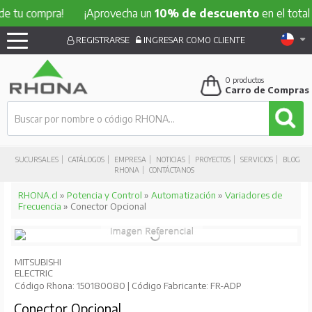
compra!
¡Aprovecha un
10% de descuento
en el total de tu 
REGISTRARSE
INGRESAR COMO CLIENTE
0
productos
Carro de Compras
SUCURSALES
CATÁLOGOS
EMPRESA
NOTICIAS
PROYECTOS
SERVICIOS
BLOG
RHONA
CONTÁCTANOS
RHONA.cl
»
Potencia y Control
»
Automatización
»
Variadores de
Frecuencia
» Conector Opcional
MITSUBISHI
ELECTRIC
Código Rhona: 150180080 | Código Fabricante: FR-ADP
Conector Opcional