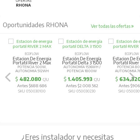
OFERTAS
RHONA
Oportunidades RHONA
Ver todas las ofertas
ECOFLOW
ECOFLOW
ECOFLOW
Estacion De Energia
Estación De Energía
Estacion De E
Portatil River 2 Max
Portatil Delta 3 1500
Portatil River
POTENCIA 500W,
AUTONOMÍA 1536WH /
POTENCIA 8
AUTONOMIA 512WH
POTENCIA 1800W
AUTONOMIA 7
$
482.080
$
1.405.993
$
634.32
C/U
C/U
Antes $688.686
Antes $2.008.562
Antes $906.
SKU 050030100
SKU 050030230
SKU 050030
¿Eres instalador y necesitas