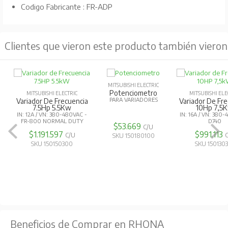
Codigo Fabricante : FR-ADP
Clientes que vieron este producto también vieron
MITSUBISHI ELECTRIC
Potenciometro
MITSUBISHI ELECTRIC
MITSUBISHI ELE
PARA VARIADORES
Variador De Frecuencia
Variador De Fr
7.5Hp 5.5Kw
10Hp 7,5
IN: 12A / VN: 380-480VAC -
IN: 16A / VN: 380
FR-800 NORMAL DUTY
D740
$53.669
C/U
$1.191.597
$991.113
C/U
SKU 150180100
SKU 150150300
SKU 150130
Beneficios de Comprar en RHONA