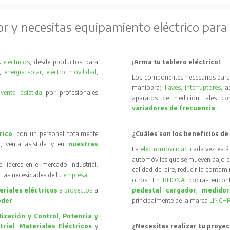
or y necesitas equipamiento eléctrico para
 eléctricos
, desde productos para
¡Arma tu tablero eléctrico!
,
energía solar
,
electro movilidad
,
Los componentes necesarios para 
maniobra;
llaves
,
interruptores
, 
y
venta asistida
por profesionales
aparatos de medición tales 
variadores de frecuencia
.
rico
, con un personal totalmente
¿Cuáles son los beneficios de
, venta asistida y en
nuestras
La
electromovilidad
cada vez está
automóviles que se mueven bajo el 
íderes en el mercado industrial.
calidad del aire, reducir la contam
 las necesidades de tu
empresa
.
otros. En
RHONA
podrás encon
riales eléctricos
a
proyectos
a
pedestal cargador
,
medidor
oder
.
principalmente de la marca
LINCH
ización y Control
,
Potencia y
trial
,
Materiales Eléctricos
y
¿Necesitas realizar tu proyec