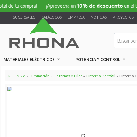
 de tu compra!
¡Aprovecha un
10% de descuento
en el tota
SUCURSALES
CATÁLOGOS
EMPRESA
NOTICIAS
PROYECTOS
MATERIALES ELÉCTRICOS
POTENCIA Y CONTROL
RHONA.cl
»
Iluminación
»
Linternas y Pilas
»
Linterna Portátil
» Linterna 