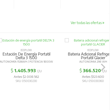
Ver todas las ofertas
ECOFLOW
ECOFLOW
tación De Energía Portatil
Bateria Adicional Refrigerad
Delta 3 1500
Portatil Glacier
NOMÍA 1536WH / POTENCIA 1800W
AUTONOMIA 298 WH
$
1.405.993
$
366.520
C/U
C/U
Antes $2.008.562
Antes $523.600
SKU 050030230
SKU 050030360