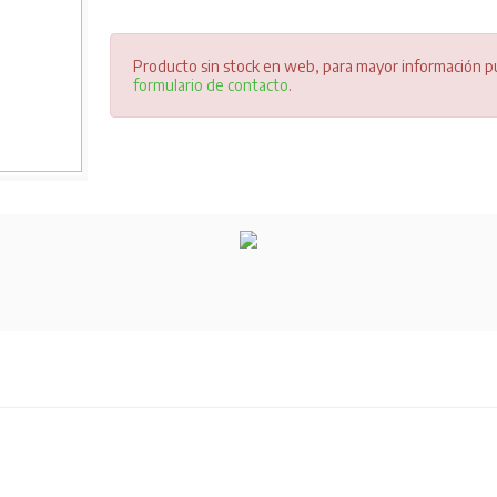
Producto sin stock en web, para mayor información pu
formulario de contacto
.