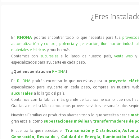
¿Eres instalad
En
RHONA
podrás encontrar todo lo que necesitas para tus
proyectos
automatización y control
,
potencia y generación
,
iluminación industrial
materiales eléctricos
y mucho más…
Contamos con
sucursales
a lo largo de nuestro país,
venta web
especializados para ayudarte en cada paso.
¿Qué encuentras en
RHONA
?
En
RHONA
podrás encontrar lo que necesitas para tu
proyecto eléct
especializado para ayudarte en cada paso, compras en nuestra web
sucursales
a lo largo del país.
Contamos con la fábrica más grande de Latinoamérica lo que nos hace l
Gracias a nuestra fábrica podemos proveer servicios personalizados según
Nuestras Familias de productos abarcan todo lo que necesitas desde
mate
gran escala, como
subestaciones móviles
y
transformadores de p
Encuentra lo que necesitas en
Transmisión y Distribución
,
Automat
Generación
,
Respaldo
y
Calidad de Energía
,
Iluminación Indus