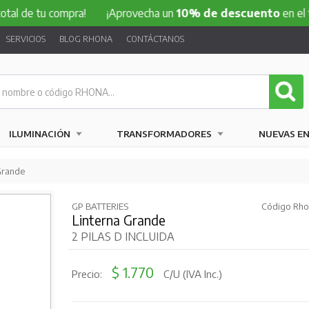
l de tu compra!
¡Aprovecha un
10% de descuento
en el tota
SERVICIOS
BLOG RHONA
CONTÁCTANOS
ILUMINACIÓN
TRANSFORMADORES
NUEVAS E
Grande
GP BATTERIES
Código Rho
Linterna Grande
2 PILAS D INCLUIDA
$ 1.770
Precio:
C/U (IVA Inc.)