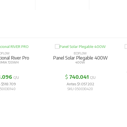
OW
ECOFLOW
al River Pro
Panel Solar Plegable 400W
Es
 720WH
400W
AUTO
96
$
740.041
C/U
C/U
8.709
Antes $1.057.202
30140
SKU 050030420