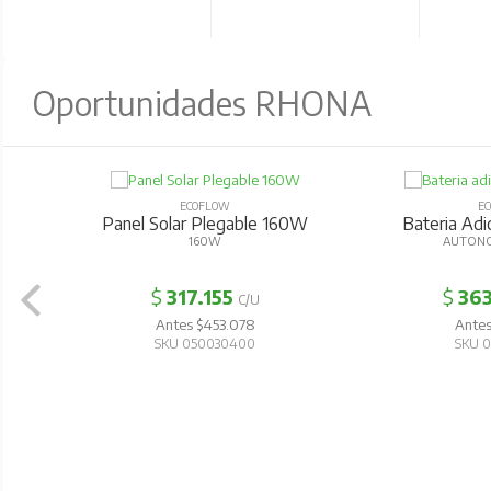
Oportunidades RHONA
ECOFLOW
ECOFL
Panel Solar Plegable 160W
Bateria Adicion
160W
AUTONOMIA
$
317.155
$
363.0
C/U
Antes $453.078
Antes $51
SKU 050030400
SKU 0500