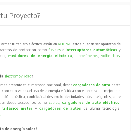
 tu Proyecto?
armar tu tablero eléctrico están en
RHONA
, estos pueden ser aparatos de
aparatos de protección como
fusibles
e
interruptores automáticos
y
como;
medidores de energía eléctrica
,
amperímetros
,
voltímetros
,
 la
electromovilidad
?
 más presente en el mercado nacional, desde
cargadores de auto
hasta
concepto verde del uso de la energía eléctrica con el objetivo de mejorar la
inación acústica, contribuir al desarrollo de ciudades más inteligentes, entre
trar desde accesorios como
cables
,
cargadores de auto eléctrico
,
 trifásico meter
y
cargadores de autos
de última tecnología,
R
.
to de energía solar?