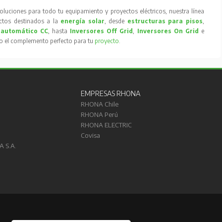
oluciones para todo tu equipamiento y proyectos eléctricos, nuestra línea
tos destinados a la
energía solar
, desde
estructuras para pisos
,
 automático CC
, hasta
Inversores Off Grid
,
Inversores On Grid
e
to el complemento perfecto para tu
proyecto
.
EMPRESAS RHONA
RHONA Chile
RHONA Perú
RHONA ELECTRIC
Covisa
A S.A.