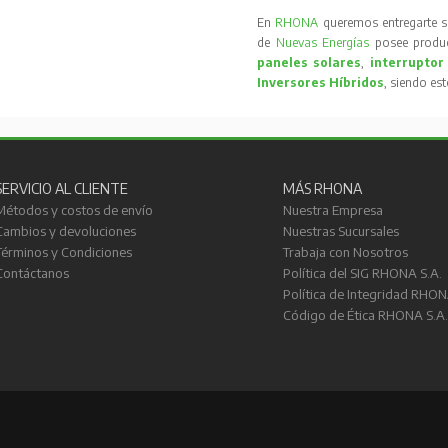
En
RHONA
queremos entregarte s
de
Nuevas Energías
posee produc
paneles solares
,
interruptor
Inversores Híbridos
, siendo es
SERVICIO AL CLIENTE
MÁS RHONA
Métodos y costos de envío
Nuestra Empresa
Cambios y devoluciones
Nuestras Sucursales
Términos y Condiciones
Trabaja con Nosotros
Contáctanos
Política del SIG RHONA S.A.
Política de Integridad RHON
Código de Ética RHONA S.A.