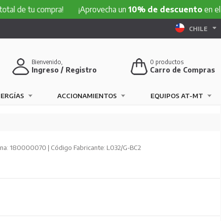
l de tu compra!
¡Aprovecha un
10% de descuento
en el tot
CHILE
Bienvenido,
0
productos
Ingreso / Registro
Carro de Compras
NERGÍAS
ACCIONAMIENTOS
EQUIPOS AT-MT
na: 180000070 | Código Fabricante: L032/G-BC2