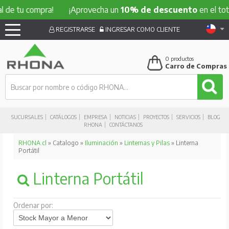
 de tu compra!
¡Aprovecha un
10% de descuento
en el total
REGISTRARSE
INGRESAR COMO CLIENTE
0
productos
Carro de Compras
SUCURSALES
CATÁLOGOS
EMPRESA
NOTICIAS
PROYECTOS
SERVICIOS
BLOG
RHONA
CONTÁCTANOS
RHONA.cl
» Catalogo »
Iluminación
»
Linternas y Pilas
» Linterna
Portátil
Linterna Portátil
Ordenar por: