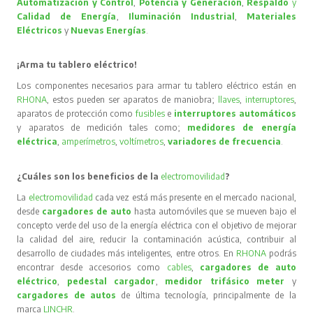
Automatización y Control
,
Potencia y Generación
,
Respaldo
y
Calidad de Energía
,
Iluminación Industrial
,
Materiales
Eléctricos
y
Nuevas Energías
.
¡Arma tu tablero eléctrico!
Los componentes necesarios para armar tu tablero eléctrico están en
RHONA
, estos pueden ser aparatos de maniobra;
llaves
,
interruptores
,
aparatos de protección como
fusibles
e
interruptores automáticos
y aparatos de medición tales como;
medidores de energía
eléctrica
,
amperímetros
,
voltímetros
,
variadores de frecuencia
.
¿Cuáles son los beneficios de la
electromovilidad
?
La
electromovilidad
cada vez está más presente en el mercado nacional,
desde
cargadores de auto
hasta automóviles que se mueven bajo el
concepto verde del uso de la energía eléctrica con el objetivo de mejorar
la calidad del aire, reducir la contaminación acústica, contribuir al
desarrollo de ciudades más inteligentes, entre otros. En
RHONA
podrás
encontrar desde accesorios como
cables
,
cargadores de auto
eléctrico
,
pedestal cargador
,
medidor trifásico meter
y
cargadores de autos
de última tecnología, principalmente de la
marca
LINCHR
.