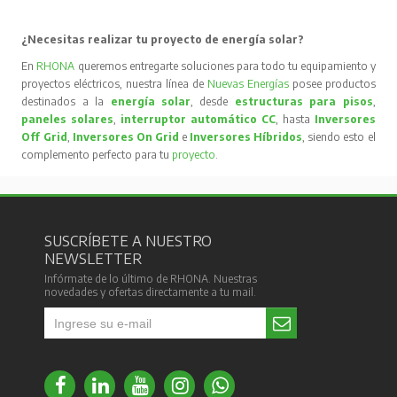
¿Necesitas realizar tu proyecto de energía solar?
En
RHONA
queremos entregarte soluciones para todo tu equipamiento y
proyectos eléctricos, nuestra línea de
Nuevas Energías
posee productos
destinados a la
energía solar
, desde
estructuras para pisos
,
paneles solares
,
interruptor automático CC
, hasta
Inversores
Off Grid
,
Inversores On Grid
e
Inversores Híbridos
, siendo esto el
complemento perfecto para tu
proyecto
.
SUSCRÍBETE A NUESTRO
NEWSLETTER
Infórmate de lo último de RHONA. Nuestras
novedades y ofertas directamente a tu mail.