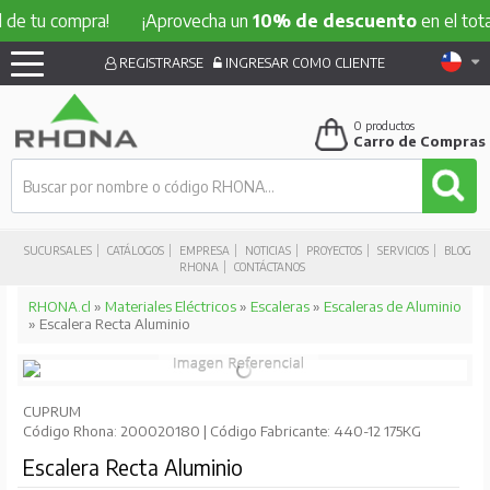
 compra!
¡Aprovecha un
10% de descuento
en el total de t
REGISTRARSE
INGRESAR COMO CLIENTE
0
productos
Carro de Compras
SUCURSALES
CATÁLOGOS
EMPRESA
NOTICIAS
PROYECTOS
SERVICIOS
BLOG
RHONA
CONTÁCTANOS
RHONA.cl
»
Materiales Eléctricos
»
Escaleras
»
Escaleras de Aluminio
» Escalera Recta Aluminio
CUPRUM
Código Rhona: 200020180 | Código Fabricante: 440-12 175KG
Escalera Recta Aluminio