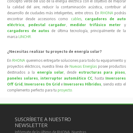
concepto verde del uso de la energía eléctrica con el objetivo de mejorar
la calidad del aire, reducir la contaminación acústica, contribuir al
desarrollo de ciudades más inteligentes, entre otros. En
RHONA
podrás
encontrar desde accesorios como
cables
,
cargadores de auto
eléctrico
,
pedestal cargador
,
medidor trifásico meter
y
cargadores de autos
de última tecnología, principalmente de la
marca
LINCHR
.
¿Necesitas realizar tu proyecto de energía solar?
En
RHONA
queremos entregarte soluciones para todo tu equipamiento y
proyectos eléctricos, nuestra línea de
Nuevas Energías
posee productos
destinados a la
energía solar
, desde
estructuras para pisos
,
paneles solares
,
interruptor automático CC
, hasta
Inversores
Off Grid
,
Inversores On Grid
e
Inversores Híbridos
, siendo esto el
complemento perfecto para tu
proyecto
.
SUSCRÍBETE A NUESTRO
NEWSLETTER
Infórmate de lo último de RHONA. Nuestras