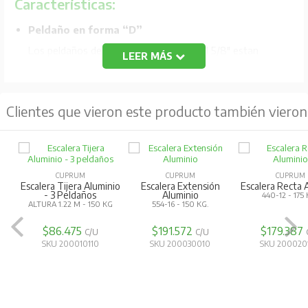
Características:
Peldaño en forma “D”
Los peldaños de aluminio templado de 1 5/8" estan
LEER MÁS
estriados para proporcionar una superficie
antiderrapante y un área mayor de estabilidad que con
Clientes que vieron este producto también vieron
los peldaños redondos.
Tacón en perfil de aluminio
Con superficie de hule antiderrapante
Especificaciones Técnicas:
CUPRUM
CUPRUM
CUPRUM
Escalera Tijera Aluminio
Escalera Extensión
Escalera Recta 
- 3 Peldaños
Aluminio
440-12 - 175
Capacidad:
175 kg
ALTURA 1.22 M - 150 KG
554-16 - 150 KG.
Uso:
Comercial
$86.475
$191.572
$179.387
C/U
C/U
SKU 200010110
SKU 200030010
SKU 200020
Peldaños:
12
Altura Total:
3.66 m
Altura útil:
2.55 m
Alcance Usuario:
4.55 m