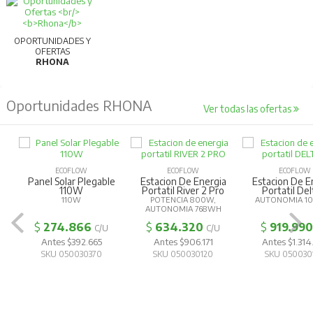
OPORTUNIDADES Y
OFERTAS
RHONA
Oportunidades RHONA
Ver todas las ofertas
ECOFLOW
ECOFLOW
ECOFLOW
Panel Solar Plegable
Estacion De Energia
Estacion De E
110W
Portatil River 2 Pro
Portatil Del
110W
POTENCIA 800W,
AUTONOMIA 1
AUTONOMIA 768WH
$
274.866
$
634.320
$
919.990
C/U
C/U
Antes $392.665
Antes $906.171
Antes $1.314
SKU 050030370
SKU 050030120
SKU 050030