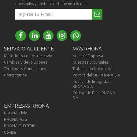
novedades y ofertas directamente a tu mail.
SERVICIO AL CLIENTE
MÁS RHONA
Métodos y costos de envío
Nuestra Empresa
Cambios y devoluciones
Nuestras Sucursales
Términos y Condiciones
Trabaja con Nosotros
Contáctanos
Política del SIG RHONA S.A.
Política de Integridad
RHONA S.A.
Código de Ética RHONA
S.A.
EMPRESAS RHONA
RHONA Chile
RHONA Perú
RHONA ELECTRIC
Covisa