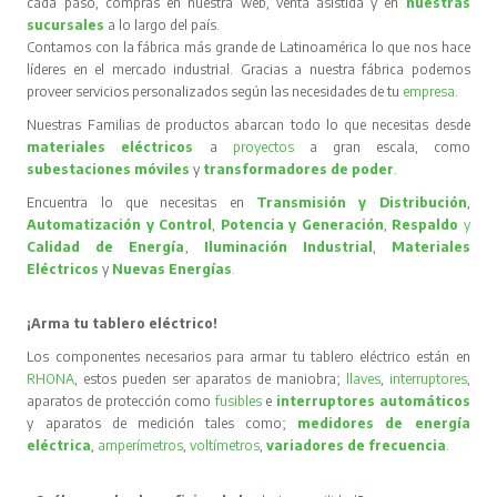
cada paso, compras en nuestra web, venta asistida y en
nuestras
sucursales
a lo largo del país.
Contamos con la fábrica más grande de Latinoamérica lo que nos hace
líderes en el mercado industrial. Gracias a nuestra fábrica podemos
proveer servicios personalizados según las necesidades de tu
empresa
.
Nuestras Familias de productos abarcan todo lo que necesitas desde
materiales eléctricos
a
proyectos
a gran escala, como
subestaciones móviles
y
transformadores de poder
.
Encuentra lo que necesitas en
Transmisión y Distribución
,
Automatización y Control
,
Potencia y Generación
,
Respaldo
y
Calidad de Energía
,
Iluminación Industrial
,
Materiales
Eléctricos
y
Nuevas Energías
.
¡Arma tu tablero eléctrico!
Los componentes necesarios para armar tu tablero eléctrico están en
RHONA
, estos pueden ser aparatos de maniobra;
llaves
,
interruptores
,
aparatos de protección como
fusibles
e
interruptores automáticos
y aparatos de medición tales como;
medidores de energía
eléctrica
,
amperímetros
,
voltímetros
,
variadores de frecuencia
.