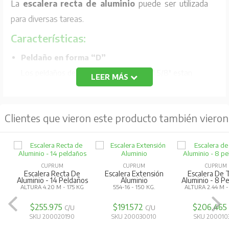
La
escalera recta de aluminio
puede ser utilizada
para diversas tareas.
Características:
Peldaño en forma “D”
Los peldaños de aluminio templado de 1 5/8" estan
LEER MÁS
estriados para proporcionar una superficie
antiderrapante y un área mayor de estabilidad que con
Clientes que vieron este producto también vieron
los peldaños redondos.
Tacón en perfil de aluminio
Con superficie de hule antiderrapante
Especificaciones Técnicas:
CUPRUM
CUPRUM
CUPRUM
Escalera Recta De
Escalera Extensión
Escalera De T
Aluminio - 14 Peldaños
Aluminio
Aluminio - 8 P
Capacidad:
175 kg
ALTURA 4.20 M - 175 KG
554-16 - 150 KG.
ALTURA 2.44 M -
Uso:
Comercial
$255.975
$191.572
$206.465
C/U
C/U
SKU 200020190
SKU 200030010
SKU 200010
Peldaños:
16