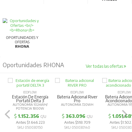
OPORTUNIDADES Y
OFERTAS
RHONA
Oportunidades RHONA
Ver todas las ofertas
ECOFLOW
ECOFLOW
ECOFLOW
Estación De Energía
Bateria Adicional River
Bateria Adicion
Portatil Delta 3
Pro
Acondicionad
AUTONOMÍA 1024WH/
AUTONOMIA 720WH
AUTONOMIA 11
POTENCIA 1800W
$
1.152.356
$
363.096
$
1.051.68
C/U
C/U
Antes $1.646.223
Antes $518.709
Antes $1.502
SKU 050030150
SKU 050030140
SKU 050030