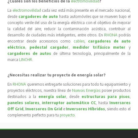
¿Cuáles son los beneficios de la
electromovilidad
?
La
electromovilidad
cada vez está más presente en el mercado nacional,
desde
cargadores de auto
hasta automóviles que se mueven bajo el
concepto verde del uso de la energía eléctrica con el objetivo de mejorar
la calidad del aire, reducir la contaminación acústica, contribuir al
desarrollo de ciudades más inteligentes, entre otros. En
RHONA
podrás
encontrar desde accesorios como
cables
,
cargadores de auto
eléctrico
,
pedestal cargador
,
medidor trifásico meter
y
cargadores de autos
de última tecnología, principalmente de la
marca
LINCHR
.
¿Necesitas realizar tu proyecto de energía solar?
En
RHONA
queremos entregarte soluciones para todo tu equipamiento y
proyectos eléctricos, nuestra línea de
Nuevas Energías
posee productos
destinados a la
energía solar
, desde
estructuras para pisos
,
paneles solares
,
interruptor automático CC
, hasta
Inversores
Off Grid
,
Inversores On Grid
e
Inversores Híbridos
, siendo esto el
complemento perfecto para tu
proyecto
.