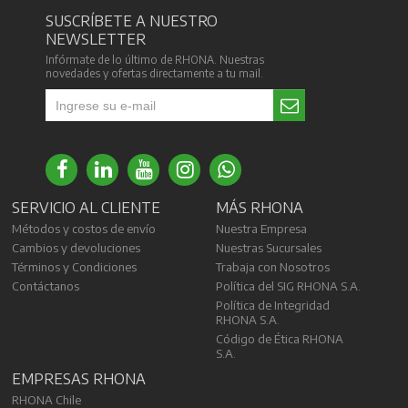
SUSCRÍBETE A NUESTRO
NEWSLETTER
Infórmate de lo último de RHONA. Nuestras
novedades y ofertas directamente a tu mail.
SERVICIO AL CLIENTE
MÁS RHONA
Métodos y costos de envío
Nuestra Empresa
Cambios y devoluciones
Nuestras Sucursales
Términos y Condiciones
Trabaja con Nosotros
Contáctanos
Política del SIG RHONA S.A.
Política de Integridad
RHONA S.A.
Código de Ética RHONA
S.A.
EMPRESAS RHONA
RHONA Chile