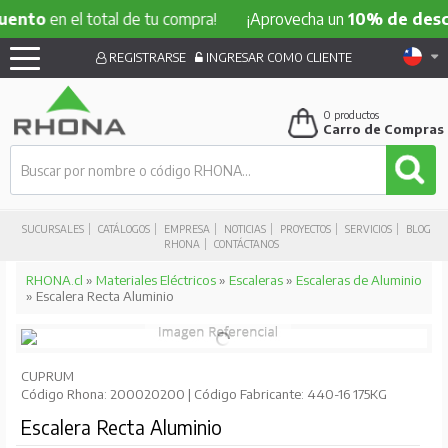
en el total de tu compra!
¡Aprovecha un
10% de descuento
REGISTRARSE
INGRESAR COMO CLIENTE
0
productos
Carro de Compras
SUCURSALES
CATÁLOGOS
EMPRESA
NOTICIAS
PROYECTOS
SERVICIOS
BLOG
RHONA
CONTÁCTANOS
RHONA.cl
»
Materiales Eléctricos
»
Escaleras
»
Escaleras de Aluminio
» Escalera Recta Aluminio
CUPRUM
Código Rhona: 200020200 | Código Fabricante: 440-16 175KG
Escalera Recta Aluminio