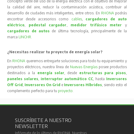
concepto verde del uso de la energía eléctrica con el objetivo de mejorar
la calidad del aire, reducir la contaminación acústica, contribuir al
desarrollo de ciudades más inteligentes, entre otros. En
RHONA
podrás
encontrar desde accesorios como
cables
,
cargadores de auto
eléctrico
,
pedestal cargador
,
medidor trifásico meter
y
cargadores de autos
de última tecnología, principalmente de la
marca
LINCHR
.
¿Necesitas realizar tu proyecto de energía solar?
En
RHONA
queremos entregarte soluciones para todo tu equipamiento y
proyectos eléctricos, nuestra línea de
Nuevas Energías
posee productos
destinados a la
energía solar
, desde
estructuras para pisos
,
paneles solares
,
interruptor automático CC
, hasta
Inversores
Off Grid
,
Inversores On Grid
e
Inversores Híbridos
, siendo esto el
complemento perfecto para tu
proyecto
.
SUSCRÍBETE A NUESTRO
NEWSLETTER
Infórmate de lo último de RHONA. Nuestras