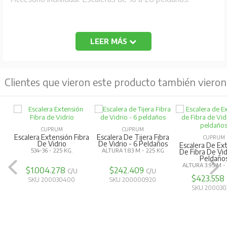
LEER MÁS
Clientes que vieron este producto también vieron
CUPRUM
CUPRUM
Escalera Extensión Fibra
Escalera De Tijera Fibra
CUPRUM
De Vidrio
De Vidrio - 6 Peldaños
Escalera De Ex
534-36 - 225 KG.
ALTURA 1.83 M - 225 KG
De Fibra De Vid
Peldaño
ALTURA 3.95 M -
$1.004.278
$242.409
C/U
C/U
$423.558
SKU 200030400
SKU 200000920
SKU 200030