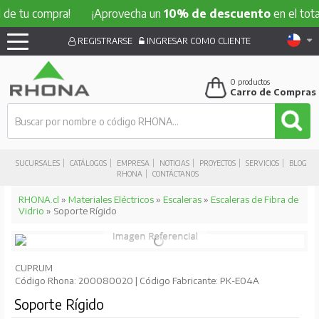
 compra!
¡Aprovecha un
10% de descuento
en el total de tu
REGISTRARSE
INGRESAR COMO CLIENTE
0
productos
Carro de Compras
SUCURSALES
CATÁLOGOS
EMPRESA
NOTICIAS
PROYECTOS
SERVICIOS
BLOG
RHONA
CONTÁCTANOS
RHONA.cl
»
Materiales Eléctricos
»
Escaleras
»
Escaleras de Fibra de
Vidrio
» Soporte Rígido
CUPRUM
Código Rhona: 200080020 | Código Fabricante: PK-E04A
Soporte Rígido