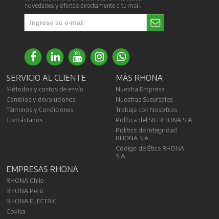
novedades y ofertas directamente a tu mail.
SERVICIO AL CLIENTE
MÁS RHONA
Métodos y costos de envío
Nuestra Empresa
Cambios y devoluciones
Nuestras Sucursales
Términos y Condiciones
Trabaja con Nosotros
Contáctanos
Política del SIG RHONA S.A.
Política de Integridad
RHONA S.A.
Código de Ética RHONA
S.A.
EMPRESAS RHONA
RHONA Chile
RHONA Perú
RHONA ELECTRIC
Covisa