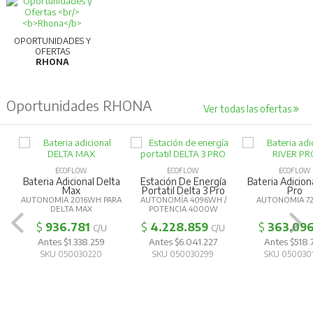
OPORTUNIDADES Y
OFERTAS
RHONA
Oportunidades RHONA
Ver todas las ofertas
ECOFLOW
ECOFLOW
ECOFLOW
Bateria Adicional Delta
Estación De Energía
Bateria Adicion
Max
Portatil Delta 3 Pro
Pro
AUTONOMIA 2016WH PARA
AUTONOMÍA 4096WH /
AUTONOMIA 
DELTA MAX
POTENCIA 4000W
$
936.781
$
4.228.859
$
363.09
C/U
C/U
Antes $1.338.259
Antes $6.041.227
Antes $518.
SKU 050030220
SKU 050030299
SKU 050030