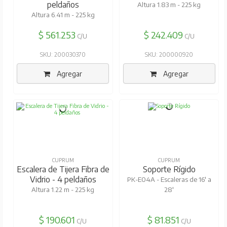
peldaños
Altura 1.83 m - 225 kg
Altura 6.41 m - 225 kg
$ 561.253
$ 242.409
C/U
C/U
SKU: 200030370
SKU: 200000920
Agregar
Agregar
CUPRUM
CUPRUM
Escalera de Tijera Fibra de
Soporte Rígido
Vidrio - 4 peldaños
PK-E04A - Escaleras de 16' a
Altura 1.22 m - 225 kg
28'
$ 190.601
$ 81.851
C/U
C/U