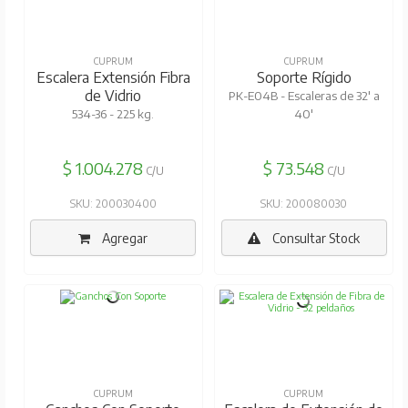
CUPRUM
CUPRUM
Escalera Extensión Fibra
Soporte Rígido
de Vidrio
PK-E04B - Escaleras de 32' a
534-36 - 225 kg.
40'
$ 1.004.278
$ 73.548
C/U
C/U
SKU: 200030400
SKU: 200080030
Agregar
Consultar Stock
CUPRUM
CUPRUM