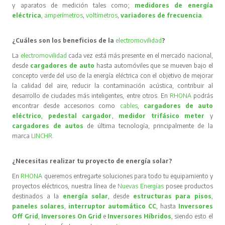
y aparatos de medición tales como;
medidores de energía
eléctrica
,
amperímetros
,
voltímetros
,
variadores de frecuencia
.
¿Cuáles son los beneficios de la
electromovilidad
?
La
electromovilidad
cada vez está más presente en el mercado nacional,
desde
cargadores de auto
hasta automóviles que se mueven bajo el
concepto verde del uso de la energía eléctrica con el objetivo de mejorar
la calidad del aire, reducir la contaminación acústica, contribuir al
desarrollo de ciudades más inteligentes, entre otros. En
RHONA
podrás
encontrar desde accesorios como
cables
,
cargadores de auto
eléctrico
,
pedestal cargador
,
medidor trifásico meter
y
cargadores de autos
de última tecnología, principalmente de la
marca
LINCHR
.
¿Necesitas realizar tu proyecto de energía solar?
En
RHONA
queremos entregarte soluciones para todo tu equipamiento y
proyectos eléctricos, nuestra línea de
Nuevas Energías
posee productos
destinados a la
energía solar
, desde
estructuras para pisos
,
paneles solares
,
interruptor automático CC
, hasta
Inversores
Off Grid
,
Inversores On Grid
e
Inversores Híbridos
, siendo esto el