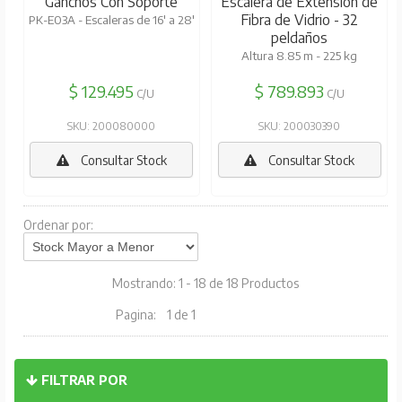
Ganchos Con Soporte
Escalera de Extensión de
Fibra de Vidrio - 32
PK-E03A - Escaleras de 16' a 28'
peldaños
Altura 8.85 m - 225 kg
$ 129.495
$ 789.893
C/U
C/U
SKU: 200080000
SKU: 200030390
Consultar Stock
Consultar Stock
Ordenar por:
Mostrando: 1 - 18 de 18 Productos
Pagina:
1 de 1
FILTRAR POR