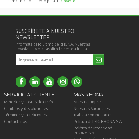
complemento perfecto para tu
proyecto
.
SUSCRÍBETE A NUESTRO
NEWSLETTER
Infórmate de lo último de RHONA. Nuestras
novedades y ofertas directamente a tu mail.
SERVICIO AL CLIENTE
MÁS RHONA
Métodos y costos de envío
Nuestra Empresa
Cambios y devoluciones
Nuestras Sucursales
Términos y Condiciones
Trabaja con Nosotros
Contáctanos
Política del SIG RHONA S.A.
Política de Integridad
RHONA S.A.