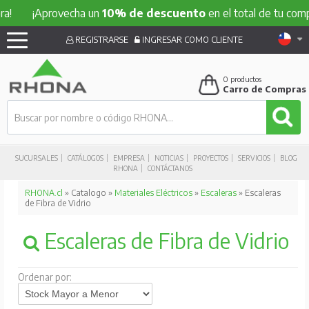
¡Aprovecha un
10% de descuento
en el total de tu compra!
REGISTRARSE
INGRESAR COMO CLIENTE
0
productos
Carro de Compras
SUCURSALES
CATÁLOGOS
EMPRESA
NOTICIAS
PROYECTOS
SERVICIOS
BLOG
RHONA
CONTÁCTANOS
RHONA.cl
» Catalogo »
Materiales Eléctricos
»
Escaleras
» Escaleras
de Fibra de Vidrio
Escaleras de Fibra de Vidrio
Ordenar por: