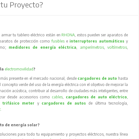
 tu Proyecto?
armar tu tablero eléctrico están en
RHONA
, estos pueden ser aparatos de
aparatos de protección como
fusibles
e
interruptores automáticos
y
como;
medidores de energía eléctrica
,
amperímetros
,
voltímetros
,
 la
electromovilidad
?
 más presente en el mercado nacional, desde
cargadores de auto
hasta
concepto verde del uso de la energía eléctrica con el objetivo de mejorar la
inación acústica, contribuir al desarrollo de ciudades más inteligentes, entre
trar desde accesorios como
cables
,
cargadores de auto eléctrico
,
 trifásico meter
y
cargadores de autos
de última tecnología,
R
.
to de energía solar?
oluciones para todo tu equipamiento y proyectos eléctricos, nuestra línea