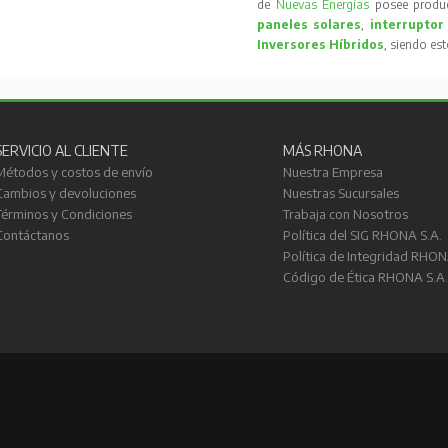
de
Nuevas Energías
posee produc
paneles solares
,
interruptor
Inversores Híbridos
, siendo es
SERVICIO AL CLIENTE
MÁS RHONA
Métodos y costos de envío
Nuestra Empresa
Cambios y devoluciones
Nuestras Sucursales
Términos y Condiciones
Trabaja con Nosotros
Contáctanos
Política del SIG RHONA S.A.
Política de Integridad RHON
Código de Ética RHONA S.A.