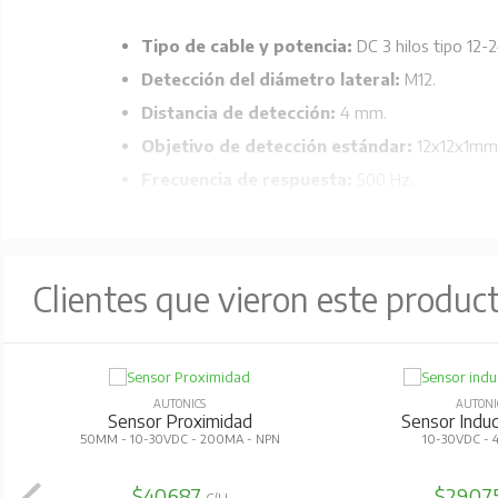
Tipo de cable y potencia:
DC 3 hilos tipo 12-
Detección del diámetro lateral:
M12.
Distancia de detección:
4 mm.
Objetivo de detección estándar:
12x12x1mm(
Frecuencia de respuesta:
500 Hz.
Corriente máxima:
10 mA.
Material:
Latón (niquelado).
Grado de protección:
IP67( estándar IEC).
Clientes que vieron este produc
Histéresis:
Máx.10% de la distancia de sensado.
Voltaje residual:
Máx. 1.5 V.
AUTONICS
AUTONI
Sensor Proximidad
Sensor Indu
50MM - 10-30VDC - 200MA - NPN
10-30VDC -
$40.687
$29.07