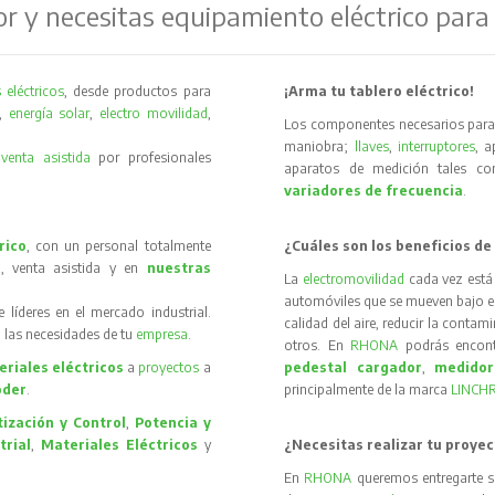
or y necesitas equipamiento eléctrico para
 eléctricos
, desde productos para
¡Arma tu tablero eléctrico!
,
energía solar
,
electro movilidad
,
Los componentes necesarios para 
maniobra;
llaves
,
interruptores
, 
y
venta asistida
por profesionales
aparatos de medición tales 
variadores de frecuencia
.
rico
, con un personal totalmente
¿Cuáles son los beneficios de
, venta asistida y en
nuestras
La
electromovilidad
cada vez está
automóviles que se mueven bajo el 
íderes en el mercado industrial.
calidad del aire, reducir la contam
 las necesidades de tu
empresa
.
otros. En
RHONA
podrás encon
riales eléctricos
a
proyectos
a
pedestal cargador
,
medidor
oder
.
principalmente de la marca
LINCH
ización y Control
,
Potencia y
trial
,
Materiales Eléctricos
y
¿Necesitas realizar tu proyec
En
RHONA
queremos entregarte s