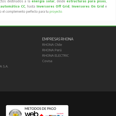
tos destinados a la
energía solar
, desde
estructuras para pisos
,
 automático CC
, hasta
Inversores Off Grid
,
Inversores On Grid
e
to el complemento perfecto para tu
proyecto
.
EMPRESAS RHONA
RHONA Chile
RHONA Perú
RHONA ELECTRIC
Covisa
A S.A.