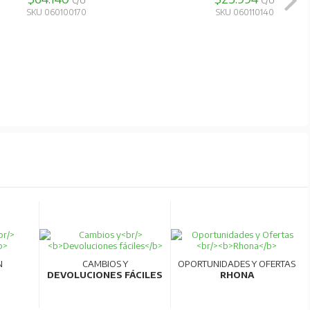
C/U
C/U
SKU 060100170
SKU 060110140
N
CAMBIOS Y
OPORTUNIDADES Y OFERTAS
DEVOLUCIONES FÁCILES
RHONA