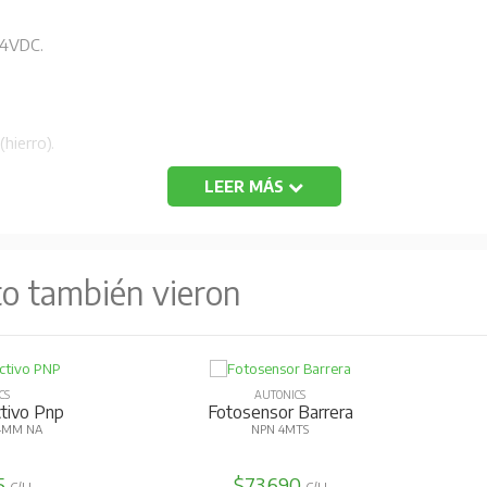
24VDC.
hierro).
LEER MÁS
to también vieron
CS
AUTONICS
ctivo Pnp
Fotosensor Barrera
 4MM NA
NPN 4MTS
5
$73.690