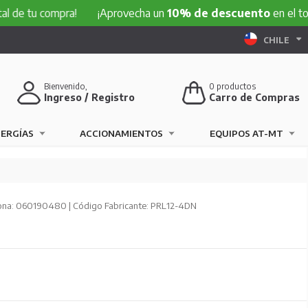
 compra!
¡Aprovecha un
10% de descuento
en el total de t
CHILE
Bienvenido,
0
productos
Ingreso / Registro
Carro de Compras
NERGÍAS
ACCIONAMIENTOS
EQUIPOS AT-MT
na: 060190480 | Código Fabricante: PRL12-4DN