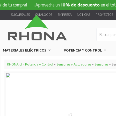
compra!
¡Aprovecha un
10% de descuento
en el total de tu 
SUCURSALES
CATÁLOGOS
EMPRESA
NOTICIAS
PROYECTOS
MATERIALES ELÉCTRICOS
POTENCIA Y CONTROL
RHONA.cl
»
Potencia y Control
»
Sensores y Actuadores
»
Sensores
» Se