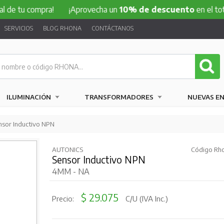
compra!
¡Aprovecha un
10% de descuento
en el total de tu
SERVICIOS
BLOG RHONA
CONTÁCTANOS
ILUMINACIÓN
TRANSFORMADORES
NUEVAS E
nsor Inductivo NPN
AUTONICS
Código Rho
Sensor Inductivo NPN
4MM - NA
$ 29.075
Precio:
C/U (IVA Inc.)