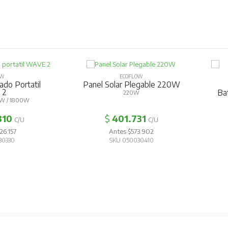
OW
ECOFLOW
ado Portatil
Panel Solar Plegable 220W
 2
Bat
220W
W / 1800W
310
$
401.731
C/U
C/U
26.157
Antes $573.902
30330
SKU 050030410