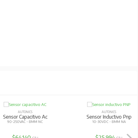
AUTONICS
AUTONICS
Sensor Capacitivo Ac
Sensor Inductivo Pnp
90-250VAC - 8MM NC
10-30VDC - 8MM NA
$64.140
$25.994