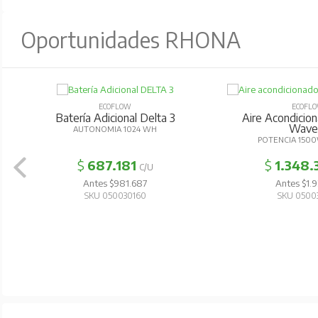
Oportunidades RHONA
ECOFLOW
ECOFL
Batería Adicional Delta 3
Aire Acondicion
Wave
AUTONOMIA 1024 WH
POTENCIA 1500
$
687.181
$
1.348.
C/U
Antes $981.687
Antes $1.9
SKU 050030160
SKU 0500