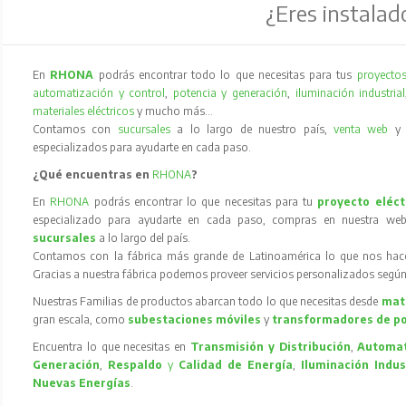
¿Eres instalad
En
RHONA
podrás encontrar todo lo que necesitas para tus
proyectos
automatización y control
,
potencia y generación
,
iluminación industrial
materiales eléctricos
y mucho más…
Contamos con
sucursales
a lo largo de nuestro país,
venta web
especializados para ayudarte en cada paso.
¿Qué encuentras en
RHONA
?
En
RHONA
podrás encontrar lo que necesitas para tu
proyecto eléct
especializado para ayudarte en cada paso, compras en nuestra web
sucursales
a lo largo del país.
Contamos con la fábrica más grande de Latinoamérica lo que nos hace l
Gracias a nuestra fábrica podemos proveer servicios personalizados según
Nuestras Familias de productos abarcan todo lo que necesitas desde
mate
gran escala, como
subestaciones móviles
y
transformadores de p
Encuentra lo que necesitas en
Transmisión y Distribución
,
Automat
Generación
,
Respaldo
y
Calidad de Energía
,
Iluminación Indus
Nuevas Energías
.