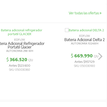
Ver todas las ofertas
ECOFLOW
Bateria Adicional Delta 2
ECOFLOW
eria Adicional Refrigerador
AUTONOMIA 1024WH
Portatil Glacier
AUTONOMIA 298 WH
$
669.990
C/U
$
366.520
C/U
Antes $957.129
Antes $523.600
SKU 050030180
SKU 050030360