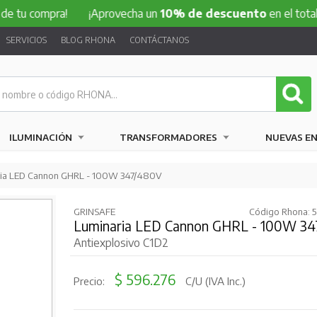
ompra!
¡Aprovecha un
10% de descuento
en el total de tu c
SERVICIOS
BLOG RHONA
CONTÁCTANOS
ILUMINACIÓN
TRANSFORMADORES
NUEVAS E
ria LED Cannon GHRL - 100W 347/480V
GRINSAFE
Código Rhona: 
Luminaria LED Cannon GHRL - 100W 34
Antiexplosivo C1D2
$ 596.276
Precio:
C/U (IVA Inc.)