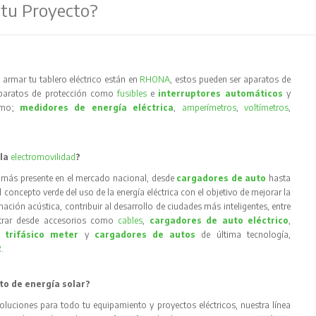
 tu Proyecto?
armar tu tablero eléctrico están en
RHONA
, estos pueden ser aparatos de
aparatos de protección como
fusibles
e
interruptores automáticos
y
como;
medidores de energía eléctrica
,
amperímetros
,
voltímetros
,
 la
electromovilidad
?
 más presente en el mercado nacional, desde
cargadores de auto
hasta
concepto verde del uso de la energía eléctrica con el objetivo de mejorar la
inación acústica, contribuir al desarrollo de ciudades más inteligentes, entre
trar desde accesorios como
cables
,
cargadores de auto eléctrico
,
 trifásico meter
y
cargadores de autos
de última tecnología,
R
.
to de energía solar?
oluciones para todo tu equipamiento y proyectos eléctricos, nuestra línea