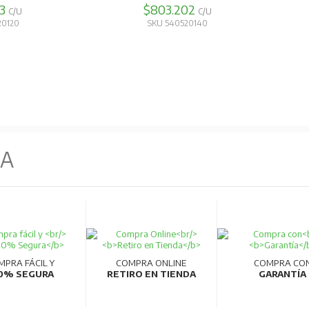
93
$803.202
C/U
C/U
20120
SKU 540520140
NA
e caída
-Soporte
MPRA FÁCIL Y
COMPRA ONLINE
COMPRA CO
0% SEGURA
RETIRO EN TIENDA
GARANTÍA