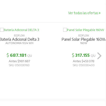
Ver todas las ofertas
ECOFLOW
ECOFLOW
Batería Adicional Delta 3
Panel Solar Plegable 160W
AUTONOMIA 1024 WH
160W
$
687.181
$
317.155
C/U
C/U
Antes $981.687
Antes $453.078
SKU 050030160
SKU 050030400