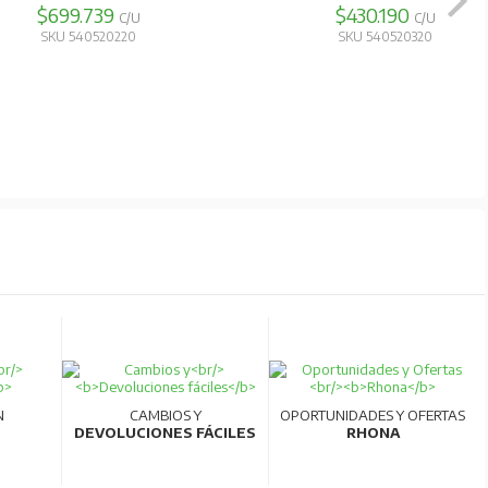
$699.739
$430.190
C/U
C/U
SKU 540520220
SKU 540520320
N
CAMBIOS Y
OPORTUNIDADES Y OFERTAS
DEVOLUCIONES FÁCILES
RHONA