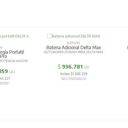
ECOFLOW
Bateria Adicional Delta Max
OW
gía Portatil
AUTONOMIA 2016WH PARA DELTA MAX
 Pro
 POTENCIA 4000W
$
936.781
C/U
859
C/U
Antes $1.338.259
41.227
SKU 050030220
30299