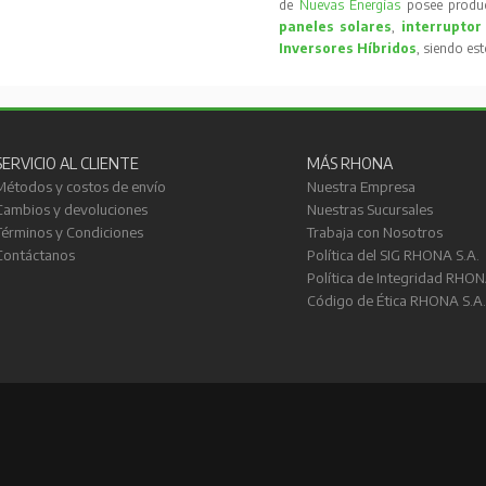
de
Nuevas Energías
posee produc
paneles solares
,
interruptor
Inversores Híbridos
, siendo es
SERVICIO AL CLIENTE
MÁS RHONA
Métodos y costos de envío
Nuestra Empresa
Cambios y devoluciones
Nuestras Sucursales
Términos y Condiciones
Trabaja con Nosotros
Contáctanos
Política del SIG RHONA S.A.
Política de Integridad RHON
Código de Ética RHONA S.A.