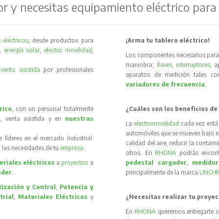
or y necesitas equipamiento eléctrico para
 eléctricos
, desde productos para
¡Arma tu tablero eléctrico!
,
energía solar
,
electro movilidad
,
Los componentes necesarios para 
maniobra;
llaves
,
interruptores
, 
y
venta asistida
por profesionales
aparatos de medición tales 
variadores de frecuencia
.
rico
, con un personal totalmente
¿Cuáles son los beneficios de
, venta asistida y en
nuestras
La
electromovilidad
cada vez está
automóviles que se mueven bajo el 
íderes en el mercado industrial.
calidad del aire, reducir la contam
 las necesidades de tu
empresa
.
otros. En
RHONA
podrás encon
riales eléctricos
a
proyectos
a
pedestal cargador
,
medidor
oder
.
principalmente de la marca
LINCH
ización y Control
,
Potencia y
trial
,
Materiales Eléctricos
y
¿Necesitas realizar tu proyec
En
RHONA
queremos entregarte s