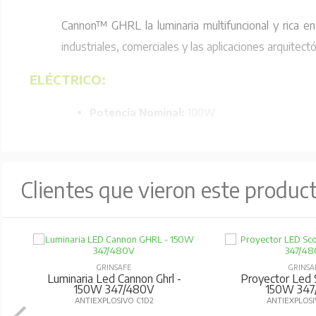
Cannon™ GHRL la luminaria multifuncional y rica en
industriales, comerciales y las aplicaciones arquite
ELÉCTRICO:
Potencia Nominal:
100W
Voltaje de Entrada:
AC100-277, 347-480V
Frecuencia de Entrada:
50/60Hz
Factor de Potencia:
> 0.95
Clientes que vieron este produc
Salida de Ondulación & Ruido DC:
<200mVP
Eficacia del Driver:
≥ 90%
ÓPTICA/EFICIENCIA:
GRINSAFE
GRINSA
Luminaria Led Cannon Ghrl -
Proyector Led S
Salida de Lúmenes:
10000Lm
150W 347/480V
150W 347
ANTIEXPLOSIVO C1D2
ANTIEXPLOSI
Eficacia Luminosa (Lúmenes Por Vatio):
10