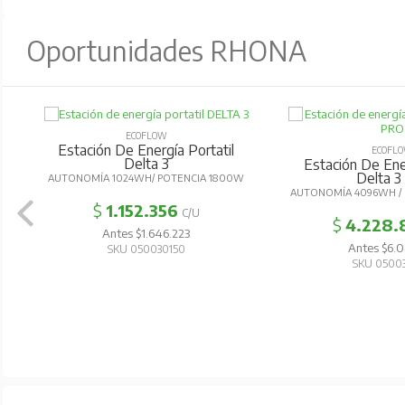
Oportunidades RHONA
ECOFLOW
Estación De Energía Portatil
ECOFL
Delta 3
Estación De Ener
Delta 3
AUTONOMÍA 1024WH/ POTENCIA 1800W
AUTONOMÍA 4096WH /
$
1.152.356
C/U
$
4.228.
Antes $1.646.223
Antes $6.0
SKU 050030150
SKU 0500