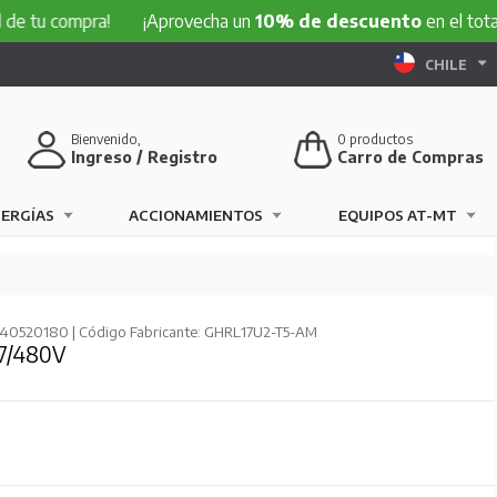
ompra!
¡Aprovecha un
10% de descuento
en el total de tu 
CHILE
Bienvenido,
0
productos
Ingreso / Registro
Carro de Compras
NERGÍAS
ACCIONAMIENTOS
EQUIPOS AT-MT
540520180 | Código Fabricante: GHRL17U2-T5-AM
7/480V