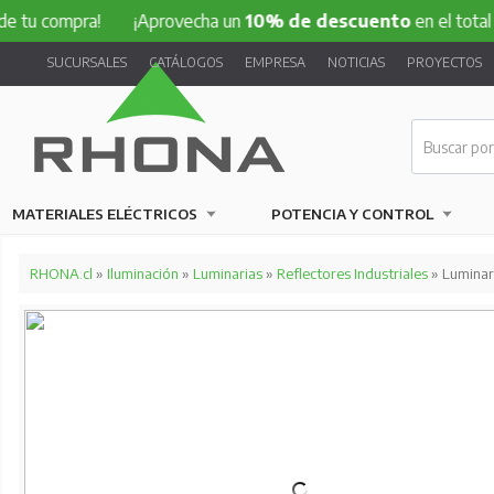
mpra!
¡Aprovecha un
10% de descuento
en el total de tu c
SUCURSALES
CATÁLOGOS
EMPRESA
NOTICIAS
PROYECTOS
MATERIALES ELÉCTRICOS
POTENCIA Y CONTROL
RHONA.cl
»
Iluminación
»
Luminarias
»
Reflectores Industriales
» Lumina