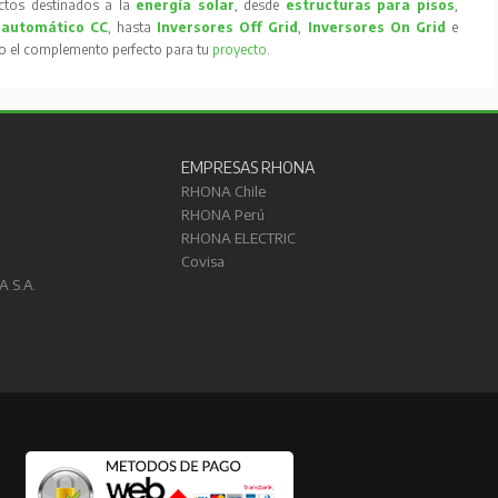
tos destinados a la
energía solar
, desde
estructuras para pisos
,
 automático CC
, hasta
Inversores Off Grid
,
Inversores On Grid
e
to el complemento perfecto para tu
proyecto
.
EMPRESAS RHONA
RHONA Chile
RHONA Perú
RHONA ELECTRIC
Covisa
A S.A.