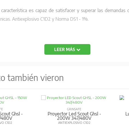
 característica es capaz de satisfacer y superar las demandas 
ctónicas. Antiexplosivo C1D2 y Norma DS1 - 1%.
LEER MÁS
to también vieron
-P
FE
GRINSAFE
cout Ghsl -
Proyector Led Scout Ghsl -
L
/480V
200W 347/480V
VO C1D2
ANTIEXPLOSIVO C1D2
0Lm/W