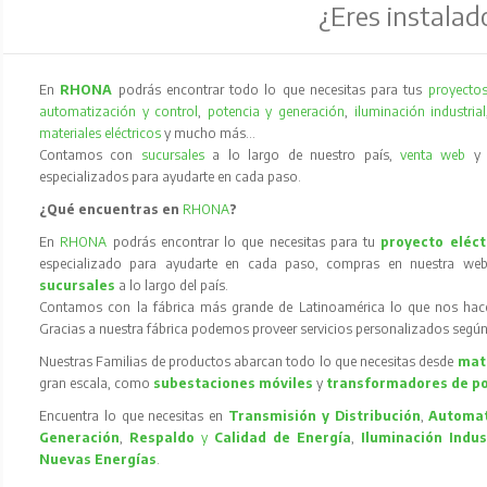
¿Eres instalad
En
RHONA
podrás encontrar todo lo que necesitas para tus
proyectos
automatización y control
,
potencia y generación
,
iluminación industrial
materiales eléctricos
y mucho más…
Contamos con
sucursales
a lo largo de nuestro país,
venta web
especializados para ayudarte en cada paso.
¿Qué encuentras en
RHONA
?
En
RHONA
podrás encontrar lo que necesitas para tu
proyecto eléct
especializado para ayudarte en cada paso, compras en nuestra web
sucursales
a lo largo del país.
Contamos con la fábrica más grande de Latinoamérica lo que nos hace l
Gracias a nuestra fábrica podemos proveer servicios personalizados según
Nuestras Familias de productos abarcan todo lo que necesitas desde
mate
gran escala, como
subestaciones móviles
y
transformadores de p
Encuentra lo que necesitas en
Transmisión y Distribución
,
Automat
Generación
,
Respaldo
y
Calidad de Energía
,
Iluminación Indus
Nuevas Energías
.