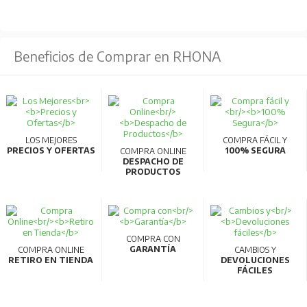
Eficacia Luminosa (Lúmenes Por Vatio):
100Lm/W
Ángulo de Haz:
T5
Beneficios de Comprar en RHONA
Temperatura de Color:
Ámber
CRI:
Ra>70
AMBIENTAL:
Temperatura ambiente:
-40°C~+65°C
LOS MEJORES
COMPRA FÁCIL Y
Humedad ambiental:
10%~90% RH
PRECIOS Y OFERTAS
100% SEGURA
COMPRA ONLINE
DESPACHO DE
Presión atmosférica:
86~106KPa
PRODUCTOS
COMPONENTES/MONTAJE:
Material de Lentes:
Vidrio / PC / Vidrio de lente caída
COMPRA CON
Opciones de Montaje:
Colgante / A poste / U-
GARANTÍA
COMPRA ONLINE
CAMBIOS Y
RETIRO EN TIENDA
DEVOLUCIONES
Soporte
FÁCILES
Entradas de Cables:
3/4” NPT
Peso Neto:
8kg