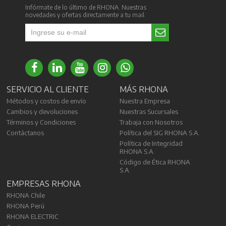
Infórmate de lo último de RHONA. Nuestras
novedades y ofertas directamente a tu mail.
SERVICIO AL CLIENTE
MÁS RHONA
Métodos y costos de envío
Nuestra Empresa
Cambios y devoluciones
Nuestras Sucursales
Términos y Condiciones
Trabaja con Nosotros
Contáctanos
Política del SIG RHONA S.A.
Política de Integridad
RHONA S.A.
Código de Ética RHONA
S.A.
EMPRESAS RHONA
RHONA Chile
RHONA Perú
RHONA ELECTRIC