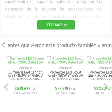
característica es capaz de satisfacer y superar las
demandas de la industria de procesamiento de
alimentos, los entornos industriales, comerciales y las
aplicaciones arquitectónicas. Antiexplosivo C1D2 y
LEER MÁS
Norma DS1 - 1%.
ELÉCTRICO:
Clientes que vieron este producto también vieron
Potencia Nominal:
150W
Voltaje de Entrada:
AC100-277, 347-480V
Frecuencia de Entrada:
50/60Hz
GRINSAFE
GRINSAFE
GRINSAFE
Luminaria Led Cannon
Proyector Led Scout
Proyector Led
Factor de Potencia:
> 0.95
Ghrl - 150W 347/480V
Ghsl - 150W 347/480V
Ghsl - 200W 3
ANTIEXPLOSIVO C1D2
ANTIEXPLOSIVO C1D2
ANTIEXPLOSIVO
Salida de Ondulación & Ruido DC:
<200mVP-P
$639.839
$754.193
$803.20
Eficacia del Driver:
≥ 90%
C/U
C/U
SKU 540520200
SKU 540520120
SKU 540520
ÓPTICA/EFICIENCIA:
Salida de Lúmenes:
15000Lm