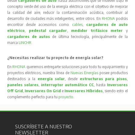
desde
cargadores de auto
hasta automóviles que se mueven bajo el
concepto verde del uso de la energía eléctrica con el objetivo de mejorar
la calidad del aire, reducir la contaminación acústica, contribuir al
desarrollo de ciudades más inteligentes, entre otros. En
RHONA
podrás
encontrar desde accesorios como
cables
,
cargadores de auto
eléctrico
,
pedestal cargador
,
medidor trifásico meter
y
cargadores de autos
de última tecnología, principalmente de la
marca
LINCHR
.
¿Necesitas realizar tu proyecto de energía solar?
En
RHONA
queremos entregarte soluciones para todo tu equipamiento y
proyectos eléctricos, nuestra línea de
Nuevas Energías
posee productos
destinados a la
energía solar
, desde
estructuras para pisos
,
paneles solares
,
interruptor automático CC
, hasta
Inversores
Off Grid
,
Inversores On Grid
e
Inversores Híbridos
, siendo esto el
complemento perfecto para tu
proyecto
.
SUSCRÍBETE A NUESTRO
NEWSLETTER