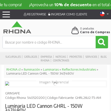
ompra!
¡Aprovecha un
10% de descuento
en el total de tu 
REGISTRARSE
INGRESAR COMO CLIENTE
0
productos
Carro de Compras
SUCURSALES
CATÁLOGOS
EMPRESA
NOTICIAS
PROYECTOS
SERVICIOS
BLOG
RHONA
CONTÁCTANOS
RHONA.cl
»
Iluminación
»
Luminarias
»
Reflectores Industriales
»
Luminaria LED Cannon GHRL - 150W 347/480V
GRINSAFE
Código Rhona: 540520200 | Código Fabricante: GHRL26U2-T5-AM
Luminaria LED Cannon GHRL - 150W
347/480V