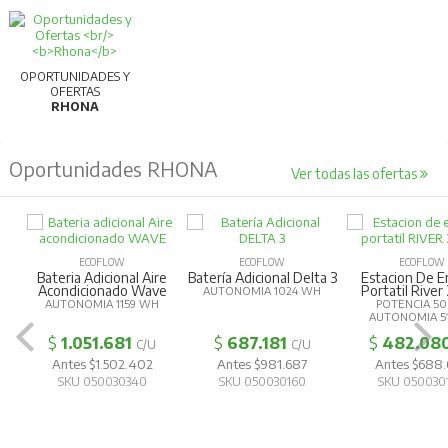
Dimensiones:
33x19,6x32cm
OPORTUNIDADES Y
OFERTAS
RHONA
Oportunidades RHONA
Ver todas las ofertas
ECOFLOW
ECOFLOW
ECOFLOW
Bateria Adicional Aire
Batería Adicional Delta 3
Estacion De E
Acondicionado Wave
Portatil River
AUTONOMIA 1024 WH
AUTONOMIA 1159 WH
POTENCIA 5
AUTONOMIA 5
$
1.051.681
$
687.181
$
482.08
C/U
C/U
Antes $1.502.402
Antes $981.687
Antes $688
SKU 050030340
SKU 050030160
SKU 050030