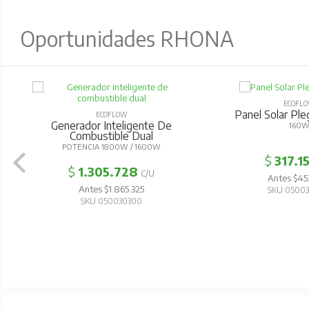
Oportunidades RHONA
ECOFL
Panel Solar Pl
ECOFLOW
Generador Inteligente De
160
Combustible Dual
POTENCIA 1800W / 1600W
$
317.1
$
1.305.728
C/U
Antes $45
Antes $1.865.325
SKU 0500
SKU 050030300