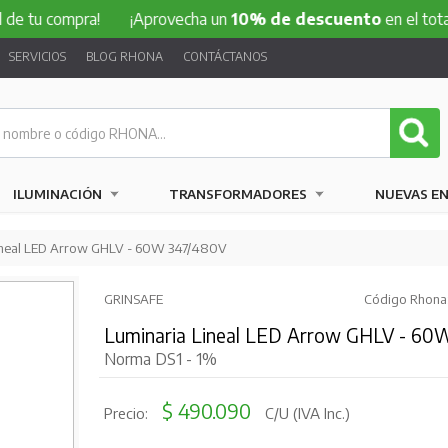
l de tu compra!
¡Aprovecha un
10% de descuento
en el tot
SERVICIOS
BLOG RHONA
CONTÁCTANOS
ILUMINACIÓN
TRANSFORMADORES
NUEVAS E
ineal LED Arrow GHLV - 60W 347/480V
GRINSAFE
Código Rhona:
Luminaria Lineal LED Arrow GHLV - 60
Norma DS1 - 1%
$ 490.090
Precio:
C/U (IVA Inc.)