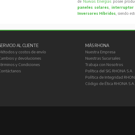
de
Nuevas Energías
posee produc
paneles solares
,
interruptor
Inversores Híbridos
, siendo es
SERVICIO AL CLIENTE
MÁS RHONA
Métodos y costos de envío
Nuestra Empresa
Cambios y devoluciones
Nuestras Sucursales
Términos y Condiciones
Trabaja con Nosotros
Contáctanos
Política del SIG RHONA S.A.
Política de Integridad RHON
Código de Ética RHONA S.A.