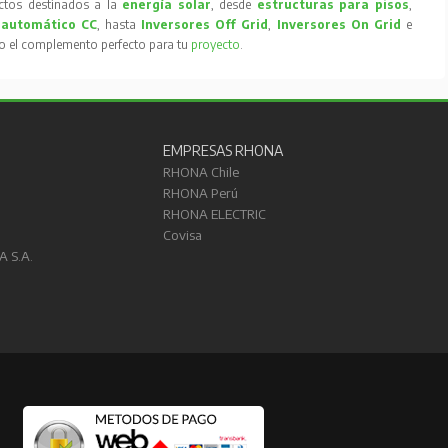
tos destinados a la
energía solar
, desde
estructuras para pisos
,
 automático CC
, hasta
Inversores Off Grid
,
Inversores On Grid
e
to el complemento perfecto para tu
proyecto
.
EMPRESAS RHONA
RHONA Chile
RHONA Perú
RHONA ELECTRIC
Covisa
A S.A.