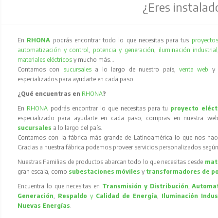
¿Eres instalad
En
RHONA
podrás encontrar todo lo que necesitas para tus
proyectos
automatización y control
,
potencia y generación
,
iluminación industrial
materiales eléctricos
y mucho más…
Contamos con
sucursales
a lo largo de nuestro país,
venta web
especializados para ayudarte en cada paso.
¿Qué encuentras en
RHONA
?
En
RHONA
podrás encontrar lo que necesitas para tu
proyecto eléct
especializado para ayudarte en cada paso, compras en nuestra web
sucursales
a lo largo del país.
Contamos con la fábrica más grande de Latinoamérica lo que nos hace l
Gracias a nuestra fábrica podemos proveer servicios personalizados según
Nuestras Familias de productos abarcan todo lo que necesitas desde
mate
gran escala, como
subestaciones móviles
y
transformadores de p
Encuentra lo que necesitas en
Transmisión y Distribución
,
Automat
Generación
,
Respaldo
y
Calidad de Energía
,
Iluminación Indus
Nuevas Energías
.