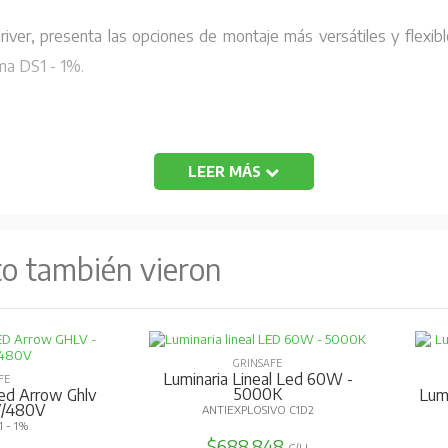
river, presenta las opciones de montaje más versátiles y flexibl
rma DS1 - 1%.
LEER MÁS
to también vieron
-P
GRINSAFE
Luminaria Lineal Led 60W -
FE
5000K
Led Arrow Ghlv
Lumi
7/480V
ANTIEXPLOSIVO C1D2
 - 1%
0Lm/W
$688.848