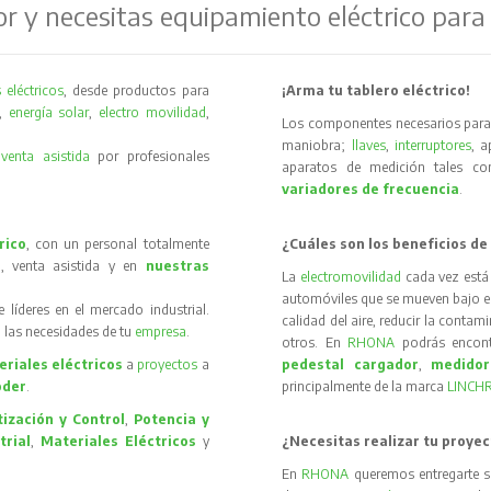
or y necesitas equipamiento eléctrico para
 eléctricos
, desde productos para
¡Arma tu tablero eléctrico!
,
energía solar
,
electro movilidad
,
Los componentes necesarios para 
maniobra;
llaves
,
interruptores
, 
y
venta asistida
por profesionales
aparatos de medición tales 
variadores de frecuencia
.
rico
, con un personal totalmente
¿Cuáles son los beneficios de
, venta asistida y en
nuestras
La
electromovilidad
cada vez está
automóviles que se mueven bajo el 
íderes en el mercado industrial.
calidad del aire, reducir la contam
 las necesidades de tu
empresa
.
otros. En
RHONA
podrás encon
riales eléctricos
a
proyectos
a
pedestal cargador
,
medidor
oder
.
principalmente de la marca
LINCH
ización y Control
,
Potencia y
trial
,
Materiales Eléctricos
y
¿Necesitas realizar tu proyec
En
RHONA
queremos entregarte s