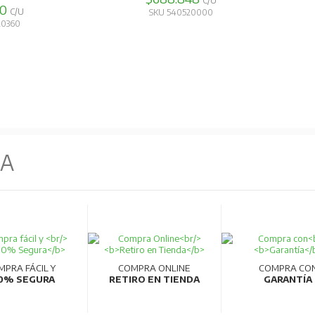
C/U
90
C/U
SKU 540520000
20360
NA
cielo
MPRA FÁCIL Y
COMPRA ONLINE
COMPRA CO
0% SEGURA
RETIRO EN TIENDA
GARANTÍA