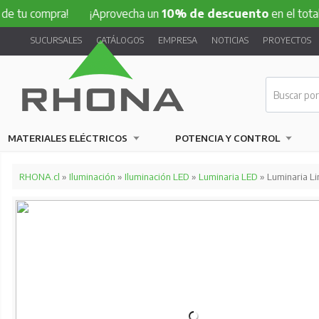
 de tu compra!
¡Aprovecha un
10% de descuento
en el tota
SUCURSALES
CATÁLOGOS
EMPRESA
NOTICIAS
PROYECTOS
MATERIALES ELÉCTRICOS
POTENCIA Y CONTROL
RHONA.cl
»
Iluminación
»
Iluminación LED
»
Luminaria LED
» Luminaria L