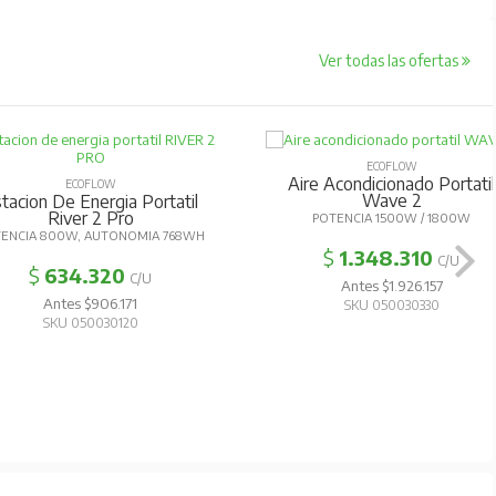
Ver todas las ofertas
ECOFLOW
Aire Acondicionado Portatil
ECOFLOW
Wave 2
tacion De Energia Portatil
River 2 Pro
POTENCIA 1500W / 1800W
ENCIA 800W, AUTONOMIA 768WH
$
1.348.310
C/U
$
634.320
C/U
Antes $1.926.157
Antes $906.171
SKU 050030330
SKU 050030120