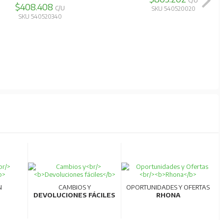
C/U
$408.408
C/U
SKU 540520020
SKU 540520340
N
CAMBIOS Y
OPORTUNIDADES Y OFERTAS
DEVOLUCIONES FÁCILES
RHONA