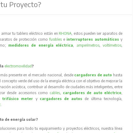
 tu Proyecto?
armar tu tablero eléctrico están en
RHONA
, estos pueden ser aparatos de
aparatos de protección como
fusibles
e
interruptores automáticos
y
como;
medidores de energía eléctrica
,
amperímetros
,
voltímetros
,
 la
electromovilidad
?
 más presente en el mercado nacional, desde
cargadores de auto
hasta
concepto verde del uso de la energía eléctrica con el objetivo de mejorar la
inación acústica, contribuir al desarrollo de ciudades más inteligentes, entre
trar desde accesorios como
cables
,
cargadores de auto eléctrico
,
 trifásico meter
y
cargadores de autos
de última tecnología,
R
.
to de energía solar?
oluciones para todo tu equipamiento y proyectos eléctricos, nuestra línea