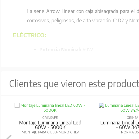
La serie Arrow Linear con caja abisagrada para el d
corrosivos, peligrosos, de alta vibración. C1D2 y No
ELÉCTRICO:
Potencia Nominal:
60W
Voltaje de Entrada:
AC100-277, 347-480V
Frecuencia de Entrada:
50/60Hz
Factor de Potencia:
> 0.95
Clientes que vieron este produc
Salida de Ondulación & Ruido DC:
<200mVP
Eficacia del Driver:
≥ 90%
ÓPTICA/EFICIENCIA:
GRINSAFE
GRINSA
Montaje Luminaria Lineal Led
Luminaria Lineal 
Salida de Lúmenes:
6000Lm
60W - 5000K
- 60W 34
MONTAJE PARA CIELO-MURO GHLV
NORMA DS1
Eficacia Luminosa (Lúmenes Por Vatio):
10