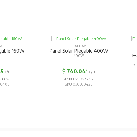
OW
ECOFLOW
egable 160W
Panel Solar Plegable 400W
Es
W
400W
POT
55
$
740.041
C/U
C/U
3.078
Antes $1.057.202
30400
SKU 050030420