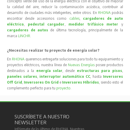
concepto verde del uso de la energía eléctrica con el objetivo de mejorar
la calidad del aire, reducir la contaminación acústica, contribuir al
desarrollo de ciudades más inteligentes, entre otros. En
RHONA
podrás
encontrar desde accesorios como
cables
,
cargadores de auto
eléctrico
,
pedestal cargador
,
medidor trifásico meter
y
cargadores de autos
de última tecnología, principalmente de la
marca
LINCHR
.
¿Necesitas realizar tu proyecto de energía solar?
En
RHONA
queremos entregarte soluciones para todo tu equipamiento y
proyectos eléctricos, nuestra línea de
Nuevas Energías
posee productos
destinados a la
energía solar
, desde
estructuras para pisos
,
paneles solares
,
interruptor automático CC
, hasta
Inversores
Off Grid
,
Inversores On Grid
e
Inversores Híbridos
, siendo esto el
complemento perfecto para tu
proyecto
.
SUSCRÍBETE A NUESTRO
NEWSLETTER
Infórmate de lo último de RHONA. Nuestras