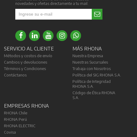
novedades y ofertas directamente a tu mail.
SERVICIO AL CLIENTE
MÁS RHONA
Métodos y costos de envío
Nuestra Empresa
Cambios y devoluciones
Nuestras Sucursales
Términos y Condiciones
Trabaja con Nosotros
Contáctanos
Política del SIG RHONA S.A.
Política de Integridad
RHONA S.A.
Código de Ética RHONA
S.A.
EMPRESAS RHONA
RHONA Chile
RHONA Perú
RHONA ELECTRIC
Covisa