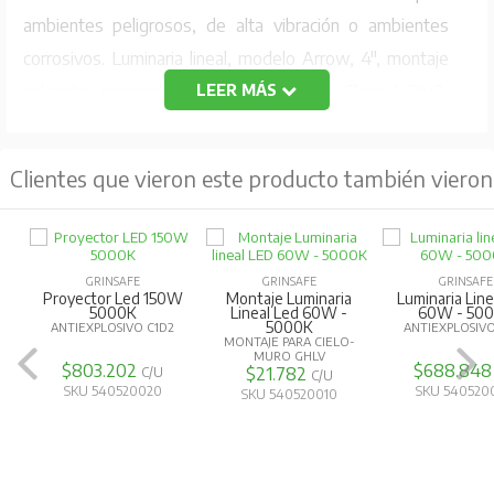
ambientes peligrosos, de alta vibración o ambientes
corrosivos. Luminaria lineal, modelo Arrow, 4", montaje
colgante, opcional a techo o estructura, Clase 1 Div.2,
LEER MÁS
IP66, Nema 4x, 60W, 10.200 lúmenes, 100-277V,
óptica 110°, temperatura de color 5000K. Cuerpo
Clientes que vieron este producto también vieron
aluminio fundido libre de cobre, lente de policarbonato.
Temperatura de funcionamiento -20°C a 50°C. Incluye
kit de operación de emergencia.
GRINSAFE
DATOS TÉCNICOS:
Luminaria Lineal Led
GRINSAFE
GRINSAFE
60W - 5000K
Luminaria Lineal Led
Luminaria Line
ANTIEXPLOSIVO C1D2
Arrow Ghlv - 30W
Arrow Ghl
347/480V
60W 347/4
Tipo: Accesorio
NORMA DS1 - 1%
NORMA DS1 -
$688.848
C/U
Para Montaje Cielo-Muro
$408.408
$490.090
C/U
SKU 540520000
SKU 540520340
SKU 540520