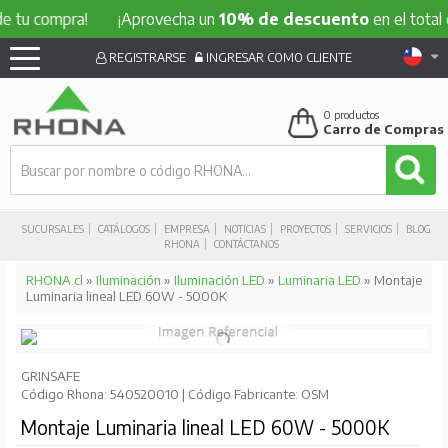
ompra!
¡Aprovecha un
10% de descuento
en el total de tu 
REGISTRARSE
INGRESAR COMO CLIENTE
0
productos
Carro de Compras
SUCURSALES
CATÁLOGOS
EMPRESA
NOTICIAS
PROYECTOS
SERVICIOS
BLOG
RHONA
CONTÁCTANOS
RHONA.cl
»
Iluminación
»
Iluminación LED
»
Luminaria LED
» Montaje
Luminaria lineal LED 60W - 5000K
GRINSAFE
Código Rhona: 540520010 | Código Fabricante: OSM
Montaje Luminaria lineal LED 60W - 5000K