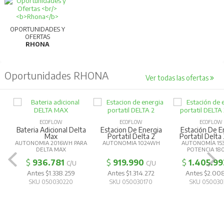
OPORTUNIDADES Y
OFERTAS
RHONA
Oportunidades RHONA
Ver todas las ofertas
ECOFLOW
ECOFLOW
ECOFLOW
Bateria Adicional Delta
Estacion De Energia
Estación De E
Max
Portatil Delta 2
Portatil Delta
AUTONOMIA 2016WH PARA
AUTONOMIA 1024WH
AUTONOMÍA 15
DELTA MAX
POTENCIA 1
$
936.781
$
919.990
$
1.405.99
C/U
C/U
Antes $1.338.259
Antes $1.314.272
Antes $2.00
SKU 050030220
SKU 050030170
SKU 050030