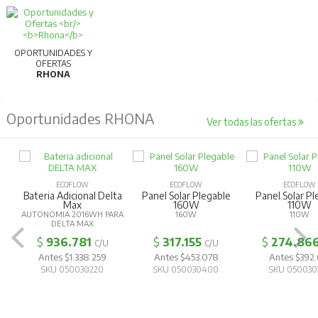
Para más información, consultar la ficha
técnica.
OPORTUNIDADES Y
OFERTAS
RHONA
Oportunidades RHONA
Ver todas las ofertas
ECOFLOW
ECOFLOW
ECOFLOW
Bateria Adicional Delta
Panel Solar Plegable
Panel Solar Pl
Max
160W
110W
AUTONOMIA 2016WH PARA
160W
110W
DELTA MAX
$
936.781
$
317.155
$
274.86
C/U
C/U
Antes $1.338.259
Antes $453.078
Antes $392.
SKU 050030220
SKU 050030400
SKU 050030