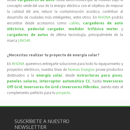
concepto verde del uso de la energía eléctrica con el objetivo de mejorar
la calidad del aire, reducir la contaminación acústica, contribuir al
desarrollo de ciudades más inteligentes, entre otros. En
RHONA
podrás
encontrar desde accesorios como
cables
,
cargadores de auto
eléctrico
,
pedestal cargador
,
medidor trifásico meter
y
cargadores de autos
de última tecnología, principalmente de la
marca
LINCHR
.
¿Necesitas realizar tu proyecto de energía solar?
En
RHONA
queremos entregarte soluciones para todo tu equipamiento y
proyectos eléctricos, nuestra línea de
Nuevas Energías
posee productos
destinados a la
energía solar
, desde
estructuras para pisos
,
paneles solares
,
interruptor automático CC
, hasta
Inversores
Off Grid
,
Inversores On Grid
e
Inversores Híbridos
, siendo esto el
complemento perfecto para tu
proyecto
.
SUSCRÍBETE A NUESTRO
NEWSLETTER