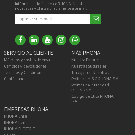
Infórmate de lo último de RHONA. Nuestras
novedades y ofertas directamente a tu mail.
SERVICIO AL CLIENTE
MÁS RHONA
Métodos y costos de envío
Nuestra Empresa
Cambios y devoluciones
Nuestras Sucursales
Términos y Condiciones
Trabaja con Nosotros
Contáctanos
Política del SIG RHONA S.A.
Política de Integridad
RHONA S.A.
Código de Ética RHONA
S.A.
EMPRESAS RHONA
RHONA Chile
RHONA Perú
RHONA ELECTRIC