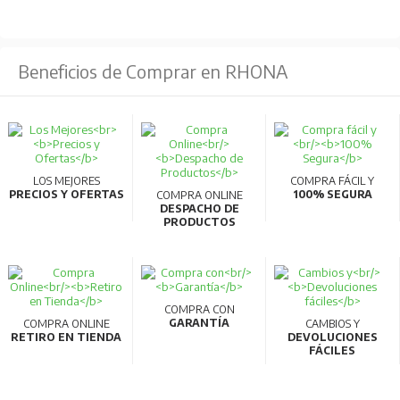
de tipos de accesorios internos de 3 a 1, facilitando el
almacenamiento y reduciendo tiempos de entrega.
Beneficios de Comprar en RHONA
Compatibilidad AC/DC:
Los modelos de 32AF y
63AF pueden usarse en circuitos AC y DC sin necesidad
de especificación adicional.
Comunicaciones inteligentes:
Compatibilidad con
CC-Link para transmitir datos de medición a PC,
LOS MEJORES
COMPRA FÁCIL Y
PRECIOS Y OFERTAS
100% SEGURA
COMPRA ONLINE
permitiendo la gestión energética y visualización en
DESPACHO DE
PRODUCTOS
tiempo real.
Materiales reciclables:
Fabricados con materiales
termoplásticos fácilmente reciclables y cumplen con la
normativa RoHS.
COMPRA CON
GARANTÍA
COMPRA ONLINE
CAMBIOS Y
Alta calidad y eficiencia:
Producidos en líneas de
RETIRO EN TIENDA
DEVOLUCIONES
FÁCILES
fabricación robotizadas que garantizan alta
productividad y calidad.