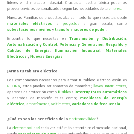
líderes en el mercado industrial. Gracias a nuestra fábrica podemos
proveer servicios personalizados según las necesidades de tu
empresa
.
Nuestras Familias de productos abarcan todo lo que necesitas desde
materiales eléctricos
a
proyectos
a gran escala, como
subestaciones móviles
y
transformadores de poder
.
Encuentra lo que necesitas en
Transmisión y Distribución
,
Automatización y Control
,
Potencia y Generación
,
Respaldo
y
Calidad de Energía
,
Iluminación Industrial
,
Materiales
Eléctricos
y
Nuevas Energías
.
¡Arma tu tablero eléctrico!
Los componentes necesarios para armar tu tablero eléctrico están en
RHONA
, estos pueden ser aparatos de maniobra;
llaves
,
interruptores
,
aparatos de protección como
fusibles
e
interruptores automáticos
y aparatos de medición tales como;
medidores de energía
eléctrica
,
amperímetros
,
voltímetros
,
variadores de frecuencia
.
¿Cuáles son los beneficios de la
electromovilidad
?
La
electromovilidad
cada vez está más presente en el mercado nacional,
desde
cargadores de auto
hasta automóviles que se mueven bajo el