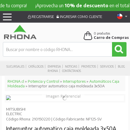
 de tu compra!
¡Aprovecha un
10% de descuento
en el total
REGISTRARSE
INGRESAR COMO CLIENTE
0
productos
Carro de Compras
SUCURSALES
CATÁLOGOS
EMPRESA
NOTICIAS
PROYECTOS
SERVICIOS
BLOG
RHONA
CONTÁCTANOS
RHONA.cl
»
Potencia y Control
»
Interruptores
»
Automáticos Caja
Moldeada
» Interruptor automatico caja moldeada 3x50A
MITSUBISHI
ELECTRIC
Código Rhona: 210150220 | Código Fabricante: NF125-SV
Interruptor automatico caja moldeada 3x50A