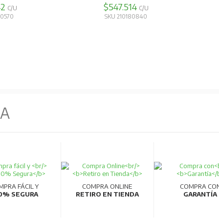
42
$547.514
de fabricación robotizadas que garantizan alta productividad y calid
C/U
C/U
20570
SKU 210180840
ica.
NA
MPRA FÁCIL Y
COMPRA ONLINE
COMPRA CO
0% SEGURA
RETIRO EN TIENDA
GARANTÍA