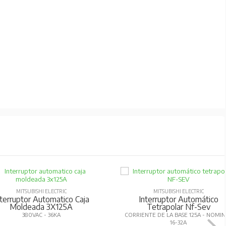
imitación de corriente.
os anteriores.
namiento y reduciendo tiempos de entrega.
ación adicional.
gestión energética y visualización en tiempo
MITSUBISHI ELECTRIC
MITSUBISHI ELECTRIC
nterruptor Automatico Caja
Interruptor Automático
Moldeada 3X125A
Tetrapolar Nf-Sev
380VAC - 36KA
CORRIENTE DE LA BASE 125A - NOMI
va RoHS.
16-32A