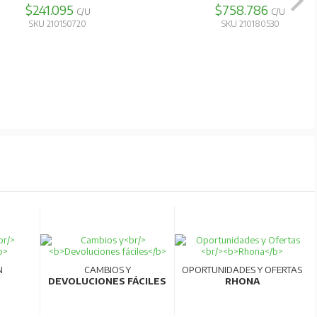
$241.095
$758.786
ad.
C/U
C/U
SKU 210150720
SKU 210180530
N
CAMBIOS Y
OPORTUNIDADES Y OFERTAS
DEVOLUCIONES FÁCILES
RHONA