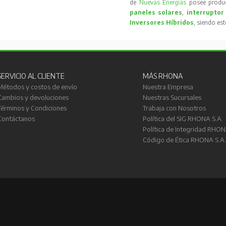
de
Nuevas Energías
posee produc
paneles solares
,
interruptor
Inversores Híbridos
, siendo es
SERVICIO AL CLIENTE
MÁS RHONA
Métodos y costos de envío
Nuestra Empresa
Cambios y devoluciones
Nuestras Sucursales
Términos y Condiciones
Trabaja con Nosotros
Contáctanos
Política del SIG RHONA S.A.
Política de Integridad RHON
Código de Ética RHONA S.A.