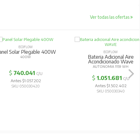
Ver todas las ofertas
ECOFLOW
anel Solar Plegable 400W
ECOFLOW
Bateria Adicional Aire
400W
Acondicionado Wave
AUTONOMIA 1159 WH
$
740.041
C/U
$
1.051.681
C/U
Antes $1.057.202
Antes $1.502.402
SKU 050030420
SKU 050030340