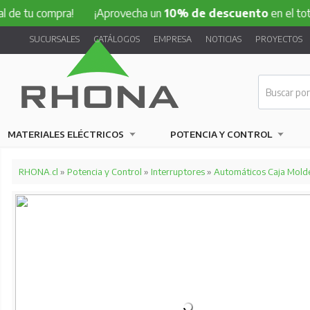
compra!
¡Aprovecha un
10% de descuento
en el total de tu
SUCURSALES
CATÁLOGOS
EMPRESA
NOTICIAS
PROYECTOS
MATERIALES ELÉCTRICOS
POTENCIA Y CONTROL
RHONA.cl
»
Potencia y Control
»
Interruptores
»
Automáticos Caja Mold