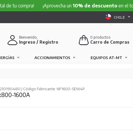
 compra!
¡Aprovecha un
10% de descuento
en el total de t
CHILE
Bienvenido,
0
productos
Ingreso / Registro
Carro de Compras
NERGÍAS
ACCIONAMIENTOS
EQUIPOS AT-MT
 210190480 | Código Fabricante: NF1600-SEW4P
4x800-1600A