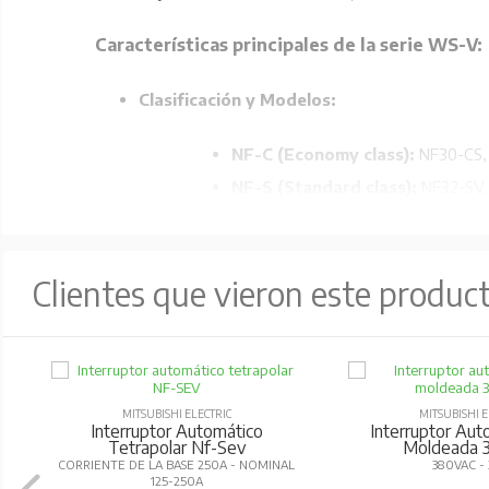
Características principales de la serie WS-V:
Clasificación y Modelos:
NF-C (Economy class):
NF30-CS, 
NF-S (Standard class):
NF32-SV,
NF-H/L/R (High-performance cl
Tecnología de ruptura mejorada:
Utiliza la 
Clientes que vieron este produc
Compacto y estandarizado:
Diseño compacto
Accesorios internos estandarizados:
Reducc
Compatibilidad AC/DC:
Los modelos de 32AF y 
Comunicaciones inteligentes:
Compatibilidad 
MITSUBISHI ELECTRIC
MITSUBISHI E
Interruptor Automático
Interruptor Aut
real.
Tetrapolar Nf-Sev
Moldeada 
CORRIENTE DE LA BASE 250A - NOMINAL
380VAC -
Materiales reciclables:
Fabricados con materia
125-250A