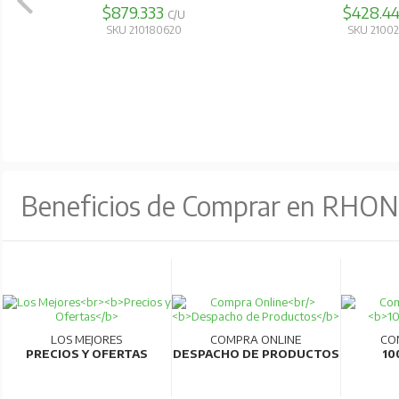
$879.333
$428.4
Alta calidad y eficiencia:
Producidos en líneas 
C/U
SKU 210180620
SKU 2100
Para más información, consultar la ficha técn
Beneficios de Comprar en RHO
LOS MEJORES
COMPRA ONLINE
CO
PRECIOS Y OFERTAS
DESPACHO DE PRODUCTOS
10