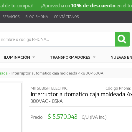
 compra!
¡Aprovecha un
10% de descuento
en el total de tu
SERVICIOS
BLOG RHONA
CONTÁCTANOS
ILUMINACIÓN
TRANSFORMADORES
NUEVAS E
eada
» Interruptor automatico caja moldeada 4x800-1600A
MITSUBISHI ELECTRIC
Código Rhona:
Interruptor automatico caja moldeada 
380VAC - 85kA
$ 5.570.043
Precio:
C/U (IVA Inc.)