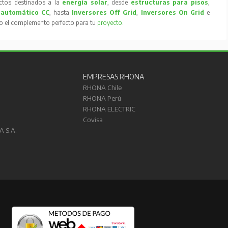
tos destinados a la
energía solar
, desde
estructuras para pisos
,
 automático CC
, hasta
Inversores Off Grid
,
Inversores On Grid
e
to el complemento perfecto para tu
proyecto
.
EMPRESAS RHONA
RHONA Chile
RHONA Perú
RHONA ELECTRIC
Covisa
A S.A.