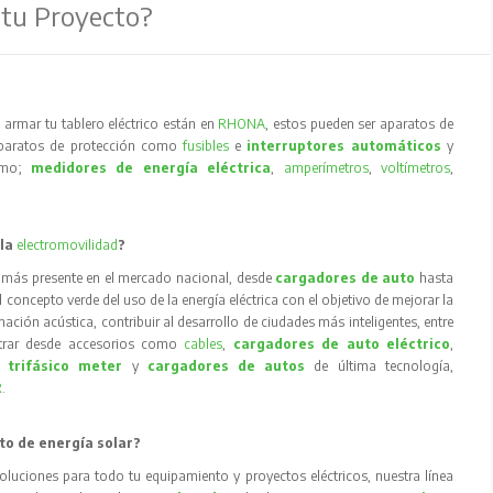
 tu Proyecto?
armar tu tablero eléctrico están en
RHONA
, estos pueden ser aparatos de
aparatos de protección como
fusibles
e
interruptores automáticos
y
como;
medidores de energía eléctrica
,
amperímetros
,
voltímetros
,
 la
electromovilidad
?
 más presente en el mercado nacional, desde
cargadores de auto
hasta
concepto verde del uso de la energía eléctrica con el objetivo de mejorar la
inación acústica, contribuir al desarrollo de ciudades más inteligentes, entre
trar desde accesorios como
cables
,
cargadores de auto eléctrico
,
 trifásico meter
y
cargadores de autos
de última tecnología,
R
.
to de energía solar?
oluciones para todo tu equipamiento y proyectos eléctricos, nuestra línea