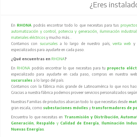
¿Eres instalad
En
RHONA
podrás encontrar todo lo que necesitas para tus
proyectos
automatización y control
,
potencia y generación
,
iluminación industrial
materiales eléctricos
y mucho más…
Contamos con
sucursales
a lo largo de nuestro país,
venta web
especializados para ayudarte en cada paso.
¿Qué encuentras en
RHONA
?
En
RHONA
podrás encontrar lo que necesitas para tu
proyecto eléct
especializado para ayudarte en cada paso, compras en nuestra web
sucursales
a lo largo del país.
Contamos con la fábrica más grande de Latinoamérica lo que nos hace l
Gracias a nuestra fábrica podemos proveer servicios personalizados según
Nuestras Familias de productos abarcan todo lo que necesitas desde
mate
gran escala, como
subestaciones móviles
y
transformadores de p
Encuentra lo que necesitas en
Transmisión y Distribución
,
Automat
Generación
,
Respaldo
y
Calidad de Energía
,
Iluminación Indus
Nuevas Energías
.