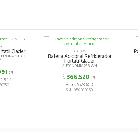
OW
tatil Glacier
P
ECOFLOW
Bateria Adicional Refrigerador
BIZONA 38L / ICE
Portatil Glacier
R
AUTONOMIA 298 WH
991
C/U
$
366.520
C/U
42.844
Antes $523.600
30350
SKU 050030360