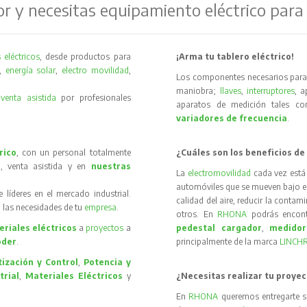
or y necesitas equipamiento eléctrico para
 eléctricos
, desde productos para
¡Arma tu tablero eléctrico!
,
energía solar
,
electro movilidad
,
Los componentes necesarios para 
maniobra;
llaves
,
interruptores
, 
y
venta asistida
por profesionales
aparatos de medición tales 
variadores de frecuencia
.
rico
, con un personal totalmente
¿Cuáles son los beneficios de
, venta asistida y en
nuestras
La
electromovilidad
cada vez está
automóviles que se mueven bajo el 
íderes en el mercado industrial.
calidad del aire, reducir la contam
 las necesidades de tu
empresa
.
otros. En
RHONA
podrás encon
riales eléctricos
a
proyectos
a
pedestal cargador
,
medidor
oder
.
principalmente de la marca
LINCH
ización y Control
,
Potencia y
trial
,
Materiales Eléctricos
y
¿Necesitas realizar tu proyec
En
RHONA
queremos entregarte s