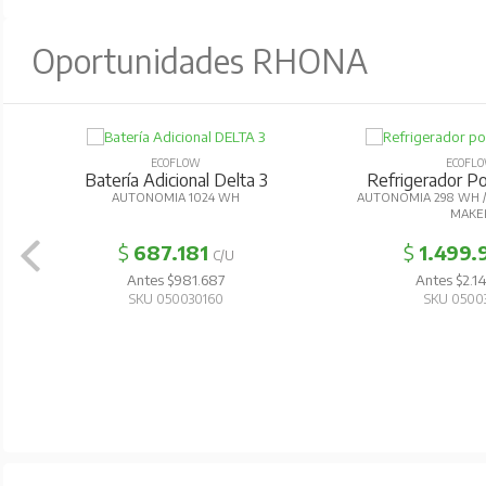
Oportunidades RHONA
ECOFLOW
ECOFL
Batería Adicional Delta 3
Refrigerador Por
AUTONOMIA 1024 WH
AUTONOMIA 298 WH / 
MAKE
$
687.181
$
1.499.
C/U
Antes $981.687
Antes $2.1
SKU 050030160
SKU 0500