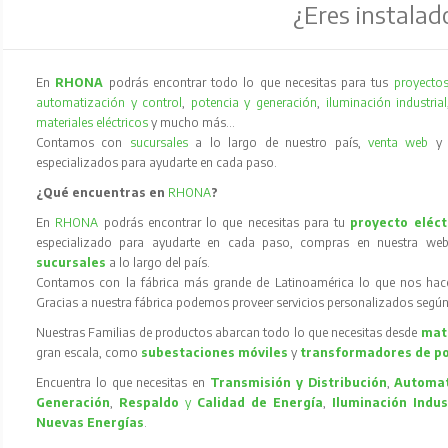
¿Eres instalad
En
RHONA
podrás encontrar todo lo que necesitas para tus
proyectos
automatización y control
,
potencia y generación
,
iluminación industrial
materiales eléctricos
y mucho más…
Contamos con
sucursales
a lo largo de nuestro país,
venta web
especializados para ayudarte en cada paso.
¿Qué encuentras en
RHONA
?
En
RHONA
podrás encontrar lo que necesitas para tu
proyecto eléct
especializado para ayudarte en cada paso, compras en nuestra web
sucursales
a lo largo del país.
Contamos con la fábrica más grande de Latinoamérica lo que nos hace l
Gracias a nuestra fábrica podemos proveer servicios personalizados según
Nuestras Familias de productos abarcan todo lo que necesitas desde
mate
gran escala, como
subestaciones móviles
y
transformadores de p
Encuentra lo que necesitas en
Transmisión y Distribución
,
Automat
Generación
,
Respaldo
y
Calidad de Energía
,
Iluminación Indus
Nuevas Energías
.