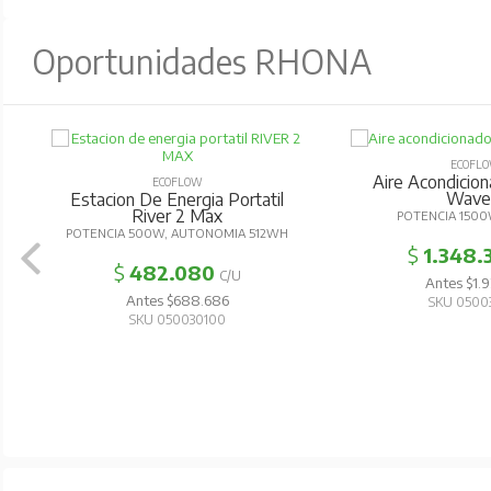
Oportunidades RHONA
ECOFL
Aire Acondicion
ECOFLOW
Wave
Estacion De Energia Portatil
River 2 Max
POTENCIA 1500
POTENCIA 500W, AUTONOMIA 512WH
$
1.348.
$
482.080
C/U
Antes $1.9
Antes $688.686
SKU 0500
SKU 050030100