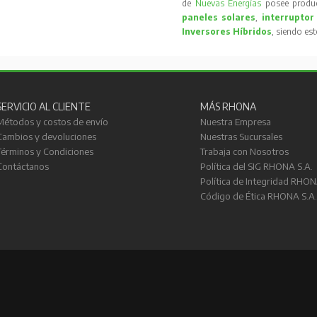
de
Nuevas Energías
posee produc
paneles solares
,
interruptor
Inversores Híbridos
, siendo es
SERVICIO AL CLIENTE
MÁS RHONA
Métodos y costos de envío
Nuestra Empresa
Cambios y devoluciones
Nuestras Sucursales
Términos y Condiciones
Trabaja con Nosotros
Contáctanos
Política del SIG RHONA S.A.
Política de Integridad RHON
Código de Ética RHONA S.A.