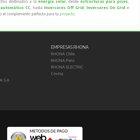
tos destinados a la
energía solar
, desde
estructuras para pisos
,
 automático CC
, hasta
Inversores Off Grid
,
Inversores On Grid
e
to el complemento perfecto para tu
proyecto
.
EMPRESAS RHONA
RHONA Chile
RHONA Perú
RHONA ELECTRIC
Covisa
A S.A.