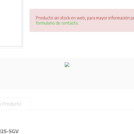
Producto sin stock en web, para mayor información pu
formulario de contacto
.
a Producto
F125-SGV