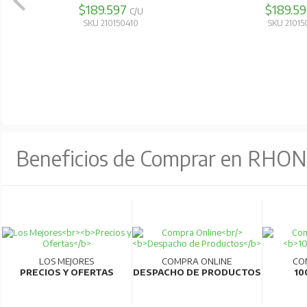
$189.597
$189.5
Alta calidad y eficiencia:
Producidos en líneas 
C/U
SKU 210150410
SKU 2101
Para más información, consultar la ficha técn
Beneficios de Comprar en RHO
LOS MEJORES
COMPRA ONLINE
CO
PRECIOS Y OFERTAS
DESPACHO DE PRODUCTOS
10