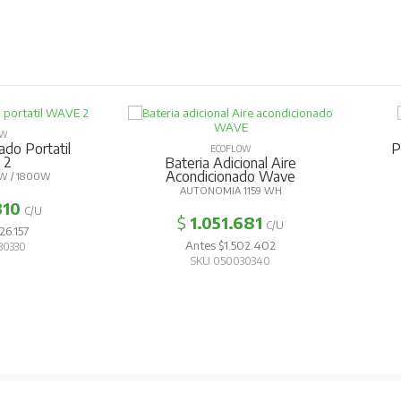
OW
ado Portatil
P
ECOFLOW
 2
Bateria Adicional Aire
Acondicionado Wave
W / 1800W
AUTONOMIA 1159 WH
310
C/U
$
1.051.681
C/U
26.157
Antes $1.502.402
30330
SKU 050030340