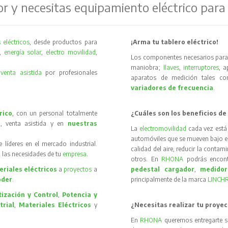
or y necesitas equipamiento eléctrico para
 eléctricos
, desde productos para
¡Arma tu tablero eléctrico!
,
energía solar
,
electro movilidad
,
Los componentes necesarios para 
maniobra;
llaves
,
interruptores
, 
y
venta asistida
por profesionales
aparatos de medición tales 
variadores de frecuencia
.
rico
, con un personal totalmente
¿Cuáles son los beneficios de
, venta asistida y en
nuestras
La
electromovilidad
cada vez está
automóviles que se mueven bajo el 
íderes en el mercado industrial.
calidad del aire, reducir la contam
 las necesidades de tu
empresa
.
otros. En
RHONA
podrás encon
riales eléctricos
a
proyectos
a
pedestal cargador
,
medidor
oder
.
principalmente de la marca
LINCH
ización y Control
,
Potencia y
trial
,
Materiales Eléctricos
y
¿Necesitas realizar tu proyec
En
RHONA
queremos entregarte s