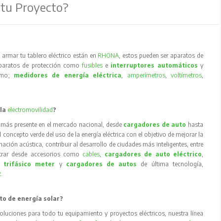
 tu Proyecto?
armar tu tablero eléctrico están en
RHONA
, estos pueden ser aparatos de
aparatos de protección como
fusibles
e
interruptores automáticos
y
como;
medidores de energía eléctrica
,
amperímetros
,
voltímetros
,
 la
electromovilidad
?
 más presente en el mercado nacional, desde
cargadores de auto
hasta
concepto verde del uso de la energía eléctrica con el objetivo de mejorar la
inación acústica, contribuir al desarrollo de ciudades más inteligentes, entre
trar desde accesorios como
cables
,
cargadores de auto eléctrico
,
 trifásico meter
y
cargadores de autos
de última tecnología,
R
.
to de energía solar?
oluciones para todo tu equipamiento y proyectos eléctricos, nuestra línea