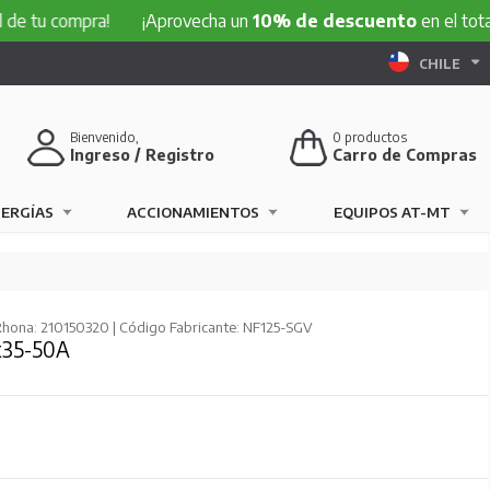
ompra!
¡Aprovecha un
10% de descuento
en el total de tu 
CHILE
Bienvenido,
0
productos
Ingreso / Registro
Carro de Compras
NERGÍAS
ACCIONAMIENTOS
EQUIPOS AT-MT
hona: 210150320 | Código Fabricante: NF125-SGV
3x35-50A