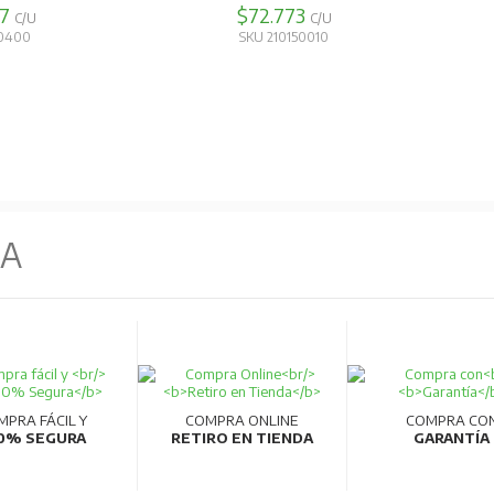
97
$72.773
de fabricación robotizadas que garantizan alta productividad y calid
C/U
C/U
50400
SKU 210150010
ica.
NA
MPRA FÁCIL Y
COMPRA ONLINE
COMPRA CO
0% SEGURA
RETIRO EN TIENDA
GARANTÍA