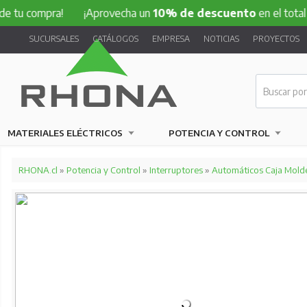
mpra!
¡Aprovecha un
10% de descuento
en el total de tu c
SUCURSALES
CATÁLOGOS
EMPRESA
NOTICIAS
PROYECTOS
MATERIALES ELÉCTRICOS
POTENCIA Y CONTROL
RHONA.cl
»
Potencia y Control
»
Interruptores
»
Automáticos Caja Mold