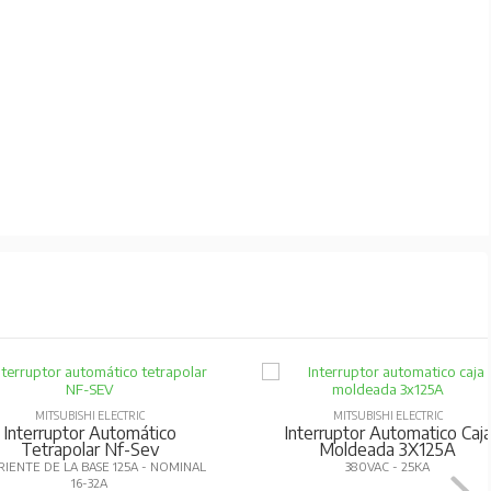
imitación de corriente.
os anteriores.
namiento y reduciendo tiempos de entrega.
ación adicional.
gestión energética y visualización en tiempo
MITSUBISHI ELECTRIC
MITSUBISHI ELECTRIC
Interruptor Automático
Interruptor Automatico Caj
Tetrapolar Nf-Sev
Moldeada 3X125A
IENTE DE LA BASE 125A - NOMINAL
380VAC - 25KA
va RoHS.
16-32A