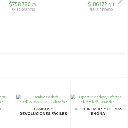
$758.786
$186.172
ad.
C/U
C/U
SKU 210180530
SKU 210150650
N
CAMBIOS Y
OPORTUNIDADES Y OFERTAS
DEVOLUCIONES FÁCILES
RHONA