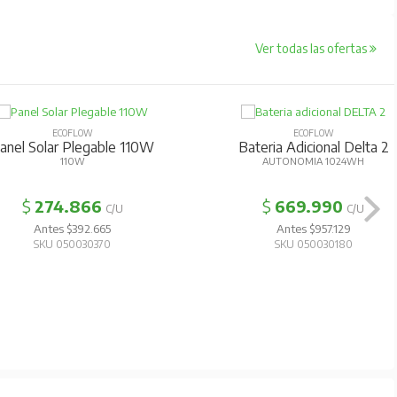
Ver todas las ofertas
ECOFLOW
ECOFLOW
anel Solar Plegable 110W
Bateria Adicional Delta 2
110W
AUTONOMIA 1024WH
$
274.866
$
669.990
C/U
C/U
Antes $392.665
Antes $957.129
SKU 050030370
SKU 050030180