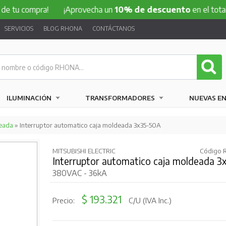
ompra!
¡Aprovecha un
10% de descuento
en el total de tu c
SERVICIOS
BLOG RHONA
CONTÁCTANOS
ILUMINACIÓN
TRANSFORMADORES
NUEVAS E
eada
» Interruptor automatico caja moldeada 3x35-50A
MITSUBISHI ELECTRIC
Código R
Interruptor automatico caja moldeada 
380VAC - 36kA
$ 193.321
Precio:
C/U (IVA Inc.)