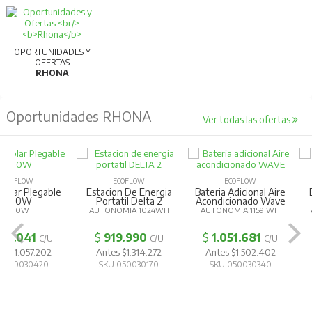
Para más información, consultar la ficha
técnica.
OPORTUNIDADES Y
OFERTAS
RHONA
Oportunidades RHONA
Ver todas las ofertas
ECOFLOW
ECOFLOW
Bateria Adicional Aire
Estación De Energía
ECOFLOW
Acondicionado Wave
Portatil Delta 3
Bateria Adic
AUTONOMIA 1159 WH
AUTONOMÍA 1024WH/
Refrigerador P
POTENCIA 1800W
Glacier
AUTONOMIA 2
$
1.051.681
$
1.152.356
C/U
C/U
$
366.52
Antes $1.502.402
Antes $1.646.223
Antes $523
SKU 050030340
SKU 050030150
SKU 050030