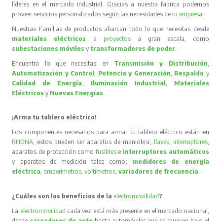
líderes en el mercado industrial. Gracias a nuestra fábrica podemos
proveer servicios personalizados según las necesidades de tu
empresa
.
Nuestras Familias de productos abarcan todo lo que necesitas desde
materiales eléctricos
a
proyectos
a gran escala, como
subestaciones móviles
y
transformadores de poder
.
Encuentra lo que necesitas en
Transmisión y Distribución
,
Automatización y Control
,
Potencia y Generación
,
Respaldo
y
Calidad de Energía
,
Iluminación Industrial
,
Materiales
Eléctricos
y
Nuevas Energías
.
¡Arma tu tablero eléctrico!
Los componentes necesarios para armar tu tablero eléctrico están en
RHONA
, estos pueden ser aparatos de maniobra;
llaves
,
interruptores
,
aparatos de protección como
fusibles
e
interruptores automáticos
y aparatos de medición tales como;
medidores de energía
eléctrica
,
amperímetros
,
voltímetros
,
variadores de frecuencia
.
¿Cuáles son los beneficios de la
electromovilidad
?
La
electromovilidad
cada vez está más presente en el mercado nacional,
desde
cargadores de auto
hasta automóviles que se mueven bajo el