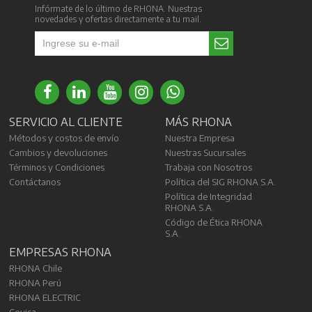
Infórmate de lo último de RHONA. Nuestras
novedades y ofertas directamente a tu mail.
SERVICIO AL CLIENTE
MÁS RHONA
Métodos y costos de envío
Nuestra Empresa
Cambios y devoluciones
Nuestras Sucursales
Términos y Condiciones
Trabaja con Nosotros
Contáctanos
Política del SIG RHONA S.A.
Política de Integridad
RHONA S.A.
Código de Ética RHONA
S.A.
EMPRESAS RHONA
RHONA Chile
RHONA Perú
RHONA ELECTRIC