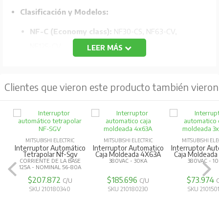
Clasificación y Modelos:
NF-C (Economy class):
NF30-CS, NF63-CV,
NF125-CV.
LEER MÁS
NF-S (Standard class):
NF32-SV, NF63-SV,
NF125-SV.
Clientes que vieron este producto también vieron
NF-H/L/R (High-performance class):
NF63-HV,
NF125-HV, NF125-LGV, NF125-RGV.
Tecnología de ruptura mejorada:
Utiliza la
tecnología "Expanded ISTAC" para mejorar la capacidad
MITSUBISHI ELECTRIC
MITSUBISHI ELECTRIC
MITSUBISHI ELE
Interruptor Automático
Interruptor Automatico
Interruptor Au
de ruptura y limitación de corriente.
Tetrapolar Nf-Sgv
Caja Moldeada 4X63A
Caja Moldeada
CORRIENTE DE LA BASE
380VAC - 30KA
380VAC - 1
125A - NOMINAL 56-80A
Compacto y estandarizado:
Diseño compacto con
$207.872
$185.696
$73.974
C/U
C/U
reducción de tamaño hasta un 79% en comparación
SKU 210180340
SKU 210180230
SKU 210150
con modelos anteriores.
Accesorios internos estandarizados:
Reducción