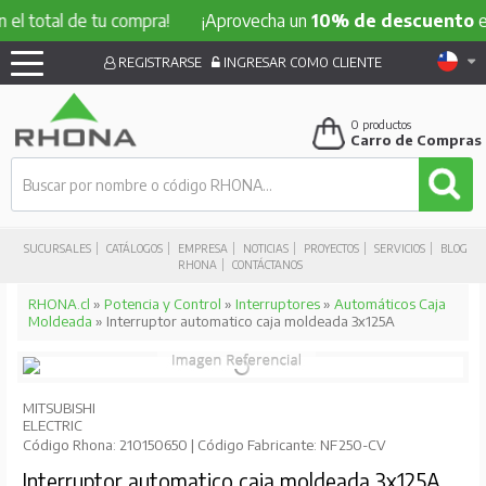
l total de tu compra!
¡Aprovecha un
10% de descuento
en 
REGISTRARSE
INGRESAR COMO CLIENTE
0
productos
Carro de Compras
SUCURSALES
CATÁLOGOS
EMPRESA
NOTICIAS
PROYECTOS
SERVICIOS
BLOG
RHONA
CONTÁCTANOS
RHONA.cl
»
Potencia y Control
»
Interruptores
»
Automáticos Caja
Moldeada
» Interruptor automatico caja moldeada 3x125A
MITSUBISHI
ELECTRIC
Código Rhona: 210150650 | Código Fabricante: NF250-CV
Interruptor automatico caja moldeada 3x125A