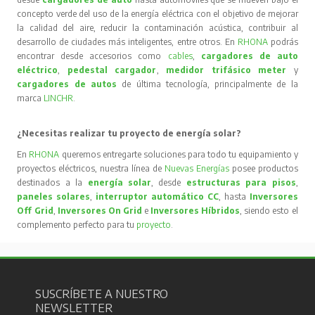
concepto verde del uso de la energía eléctrica con el objetivo de mejorar
la calidad del aire, reducir la contaminación acústica, contribuir al
desarrollo de ciudades más inteligentes, entre otros. En
RHONA
podrás
encontrar desde accesorios como
cables
,
cargadores de auto
eléctrico
,
pedestal cargador
,
medidor trifásico meter
y
cargadores de autos
de última tecnología, principalmente de la
marca
LINCHR
.
¿Necesitas realizar tu proyecto de energía solar?
En
RHONA
queremos entregarte soluciones para todo tu equipamiento y
proyectos eléctricos, nuestra línea de
Nuevas Energías
posee productos
destinados a la
energía solar
, desde
estructuras para pisos
,
paneles solares
,
interruptor automático CC
, hasta
Inversores
Off Grid
,
Inversores On Grid
e
Inversores Híbridos
, siendo esto el
complemento perfecto para tu
proyecto
.
SUSCRÍBETE A NUESTRO
NEWSLETTER