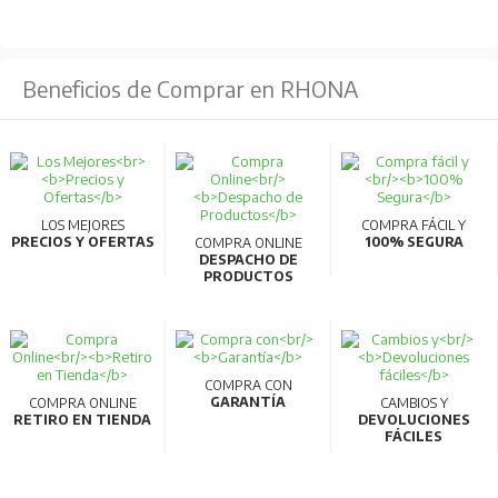
de tipos de accesorios internos de 3 a 1, facilitando el
almacenamiento y reduciendo tiempos de entrega.
Beneficios de Comprar en RHONA
Compatibilidad AC/DC:
Los modelos de 32AF y
63AF pueden usarse en circuitos AC y DC sin necesidad
de especificación adicional.
Comunicaciones inteligentes:
Compatibilidad con
CC-Link para transmitir datos de medición a PC,
LOS MEJORES
COMPRA FÁCIL Y
PRECIOS Y OFERTAS
100% SEGURA
COMPRA ONLINE
permitiendo la gestión energética y visualización en
DESPACHO DE
PRODUCTOS
tiempo real.
Materiales reciclables:
Fabricados con materiales
termoplásticos fácilmente reciclables y cumplen con la
normativa RoHS.
COMPRA CON
GARANTÍA
COMPRA ONLINE
CAMBIOS Y
Alta calidad y eficiencia:
Producidos en líneas de
RETIRO EN TIENDA
DEVOLUCIONES
FÁCILES
fabricación robotizadas que garantizan alta
productividad y calidad.