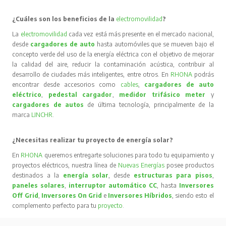
¿Cuáles son los beneficios de la
electromovilidad
?
La
electromovilidad
cada vez está más presente en el mercado nacional,
desde
cargadores de auto
hasta automóviles que se mueven bajo el
concepto verde del uso de la energía eléctrica con el objetivo de mejorar
la calidad del aire, reducir la contaminación acústica, contribuir al
desarrollo de ciudades más inteligentes, entre otros. En
RHONA
podrás
encontrar desde accesorios como
cables
,
cargadores de auto
eléctrico
,
pedestal cargador
,
medidor trifásico meter
y
cargadores de autos
de última tecnología, principalmente de la
marca
LINCHR
.
¿Necesitas realizar tu proyecto de energía solar?
En
RHONA
queremos entregarte soluciones para todo tu equipamiento y
proyectos eléctricos, nuestra línea de
Nuevas Energías
posee productos
destinados a la
energía solar
, desde
estructuras para pisos
,
paneles solares
,
interruptor automático CC
, hasta
Inversores
Off Grid
,
Inversores On Grid
e
Inversores Híbridos
, siendo esto el
complemento perfecto para tu
proyecto
.