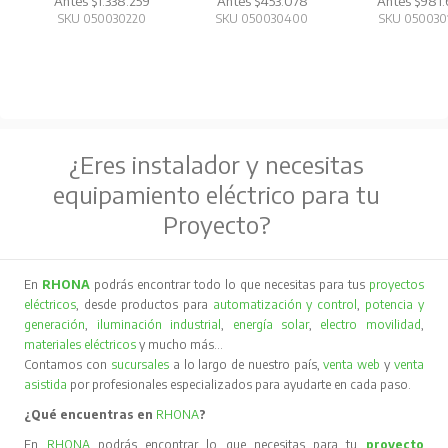
Antes $1.338.259
Antes $453.078
Antes $981
SKU 050030220
SKU 050030400
SKU 050030
¿Eres instalador y necesitas
equipamiento eléctrico para tu
Proyecto?
En
RHONA
podrás encontrar todo lo que necesitas para tus
proyectos
eléctricos
, desde productos para
automatización y control
,
potencia y
generación
,
iluminación industrial
,
energía solar
,
electro movilidad
,
materiales eléctricos
y mucho más…
Contamos con
sucursales
a lo largo de nuestro país,
venta web
y
venta
asistida
por profesionales especializados para ayudarte en cada paso.
¿Qué encuentras en
RHONA
?
En
RHONA
podrás encontrar lo que necesitas para tu
proyecto