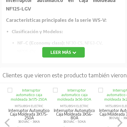
Interruptor automático en caja moldeada
NF125-LGV
Características principales de la serie WS-V:
Clasificación y Modelos:
NF-C (Economy class):
NF30-CS, NF63-CV,
NF125-CV.
LEER MÁS
NF-S (Standard class):
NF32-SV, NF63-SV,
NF125-SV.
Clientes que vieron este producto también vieron
NF-H/L/R (High-performance class):
NF63-HV,
NF125-HV, NF125-LGV, NF125-RGV.
Tecnología de ruptura mejorada:
Utiliza la
tecnología "Expanded ISTAC" para mejorar la capacidad
MITSUBISHI ELECTRIC
MITSUBISHI ELECTRIC
MITSUBISHI ELE
Interruptor Automatico
Interruptor Automatico
Interruptor Au
de ruptura y limitación de corriente.
Caja Moldeada 3X175-
Caja Moldeada 3X56-
Caja Moldeada
250A
80A
380VAC - 3
380VAC - 36KA
380VAC - 50KA
Compacto y estandarizado:
Diseño compacto con