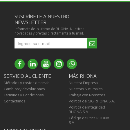
SUSCRÍBETE A NUESTRO
NEWSLETTER
Infórmate de lo último de RHONA. Nuestras
novedades y ofertas directamente a tu mail.
SERVICIO AL CLIENTE
MÁS RHONA
Métodos y costos de envío
Nuestra Empresa
Cambios y devoluciones
Nuestras Sucursales
Términos y Condiciones
Trabaja con Nosotros
Contáctanos
Política del SIG RHONA S.A.
Política de Integridad
RHONA S.A.
Código de Ética RHONA
S.A.