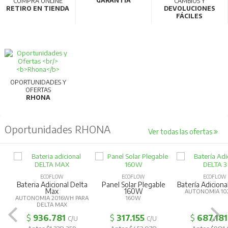
GARANTÍA
COMPRA ONLINE
CAMBIOS Y
Alta calidad y eficiencia:
Producidos en líneas de
RETIRO EN TIENDA
DEVOLUCIONES
FÁCILES
fabricación robotizadas que garantizan alta
productividad y calidad.
Para más información, consultar la ficha
técnica.
OPORTUNIDADES Y
OFERTAS
RHONA
Oportunidades RHONA
Ver todas las ofertas
ECOFLOW
ECOFLOW
ECOFLOW
Bateria Adicional Delta
Panel Solar Plegable
Batería Adiciona
Max
160W
AUTONOMIA 10
AUTONOMIA 2016WH PARA
160W
DELTA MAX
$
936.781
$
317.155
$
687.181
C/U
C/U