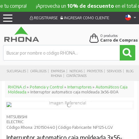
compra!
¡Aprovecha un
10% de descuento
en el total de tu 
REGISTRARSE
INGRESAR COMO CLIENTE
0
productos
Carro de Compras
SUCURSALES
CATÁLOGOS
EMPRESA
NOTICIAS
PROYECTOS
SERVICIOS
BLOG
RHONA
CONTÁCTANOS
RHONA.cl
»
Potencia y Control
»
Interruptores
»
Automáticos Caja
Moldeada
» Interruptor automatico caja moldeada 3x56-80A
MITSUBISHI
ELECTRIC
Código Rhona: 210150440 | Código Fabricante: NF125-LGV
Interruptor automatico caja moldeada 3x56-