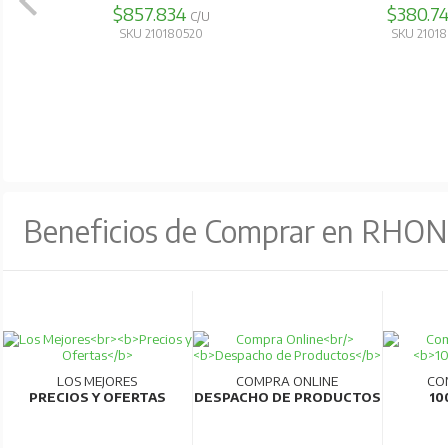
$189.597
$308.2
Alta calidad y eficiencia:
Producidos en líneas 
C/U
SKU 210150380
SKU 2101
Para más información, consultar la ficha técn
Beneficios de Comprar en RHO
LOS MEJORES
COMPRA ONLINE
CO
PRECIOS Y OFERTAS
DESPACHO DE PRODUCTOS
10