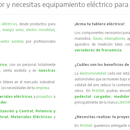
or y necesitas equipamiento eléctrico para
 eléctricos
, desde productos para
¡Arma tu tablero eléctrico!
,
energía solar
,
electro movilidad
,
Los componentes necesarios para 
maniobra;
llaves
,
interruptores
, 
y
venta asistida
por profesionales
aparatos de medición tales 
variadores de frecuencia
.
rico
, con un personal totalmente
¿Cuáles son los beneficios de
, venta asistida y en
nuestras
La
electromovilidad
cada vez está
automóviles que se mueven bajo el 
íderes en el mercado industrial.
calidad del aire, reducir la contam
 las necesidades de tu
empresa
.
otros. En
RHONA
podrás encon
riales eléctricos
a
proyectos
a
pedestal cargador
,
medidor
oder
.
principalmente de la marca
LINCH
ización y Control
,
Potencia y
trial
,
Materiales Eléctricos
y
¿Necesitas realizar tu proyec
En
RHONA
queremos entregarte s