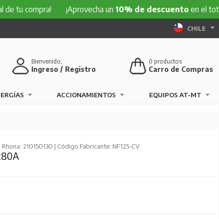
e tu compra!
¡Aprovecha un
10% de descuento
en el total 
CHILE
Bienvenido,
0
productos
Ingreso / Registro
Carro de Compras
NERGÍAS
ACCIONAMIENTOS
EQUIPOS AT-MT
 Rhona: 210150130 | Código Fabricante: NF125-CV
3x80A