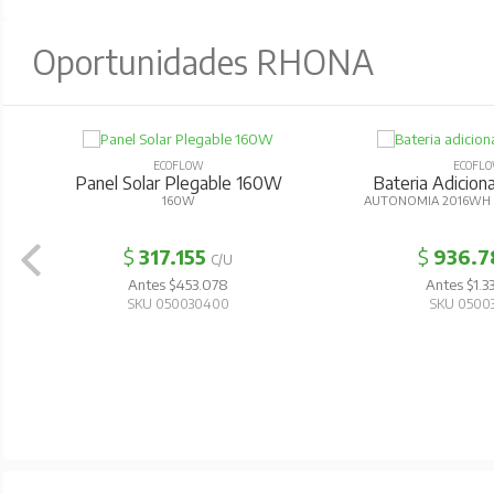
Oportunidades RHONA
ECOFLOW
ECOFL
Panel Solar Plegable 160W
Bateria Adicion
160W
AUTONOMIA 2016WH 
$
317.155
$
936.7
C/U
Antes $453.078
Antes $1.3
SKU 050030400
SKU 0500