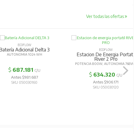
Ver todas las ofertas
ECOFLOW
Batería Adicional Delta 3
ECOFLOW
Estacion De Energia Portati
AUTONOMIA 1024 WH
River 2 Pro
POTENCIA 800W, AUTONOMIA 768
$
687.181
C/U
$
634.320
C/U
Antes $981.687
Antes $906.171
SKU 050030160
SKU 050030120