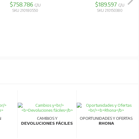
$59.674
$193.321
ad.
C/U
C/U
SKU 210000950
SKU 210150340
N
CAMBIOS Y
OPORTUNIDADES Y OFERTAS
DEVOLUCIONES FÁCILES
RHONA