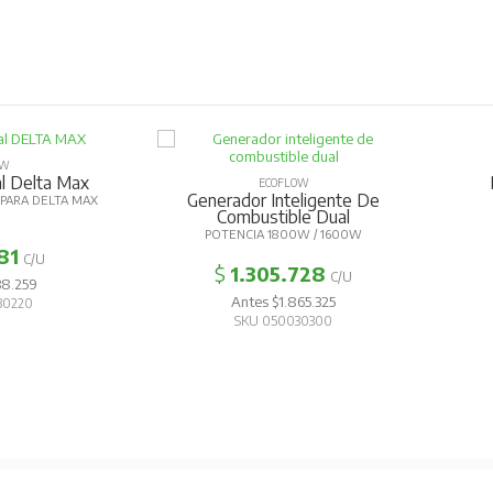
OW
al Delta Max
ECOFLOW
Generador Inteligente De
PARA DELTA MAX
Combustible Dual
POTENCIA 1800W / 1600W
81
C/U
$
1.305.728
C/U
38.259
Antes $1.865.325
30220
SKU 050030300