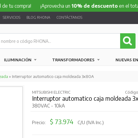
e tu compra!
¡Aprovecha un
10% de descuento
en el total d
SERVICIOS
BLOG RHONA
CONTÁCTANOS
ILUMINACIÓN
TRANSFORMADORES
NUEVAS E
eada
» Interruptor automatico caja moldeada 3x80A
MITSUBISHI ELECTRIC
Código
Interruptor automatico caja moldeada 
380VAC - 10kA
$ 73.974
Precio:
C/U (IVA Inc.)