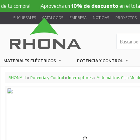
 tu compra!
¡Aprovecha un
10% de descuento
en el total d
SUCURSALES
CATÁLOGOS
EMPRESA
NOTICIAS
PROYECTOS
MATERIALES ELÉCTRICOS
POTENCIA Y CONTROL
RHONA.cl
»
Potencia y Control
»
Interruptores
»
Automáticos Caja Mold