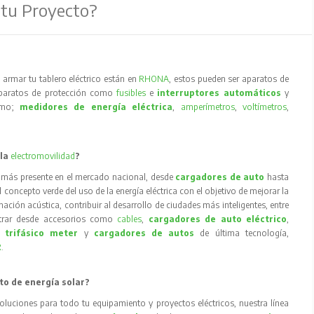
 tu Proyecto?
armar tu tablero eléctrico están en
RHONA
, estos pueden ser aparatos de
aparatos de protección como
fusibles
e
interruptores automáticos
y
como;
medidores de energía eléctrica
,
amperímetros
,
voltímetros
,
 la
electromovilidad
?
 más presente en el mercado nacional, desde
cargadores de auto
hasta
concepto verde del uso de la energía eléctrica con el objetivo de mejorar la
inación acústica, contribuir al desarrollo de ciudades más inteligentes, entre
trar desde accesorios como
cables
,
cargadores de auto eléctrico
,
 trifásico meter
y
cargadores de autos
de última tecnología,
R
.
to de energía solar?
oluciones para todo tu equipamiento y proyectos eléctricos, nuestra línea