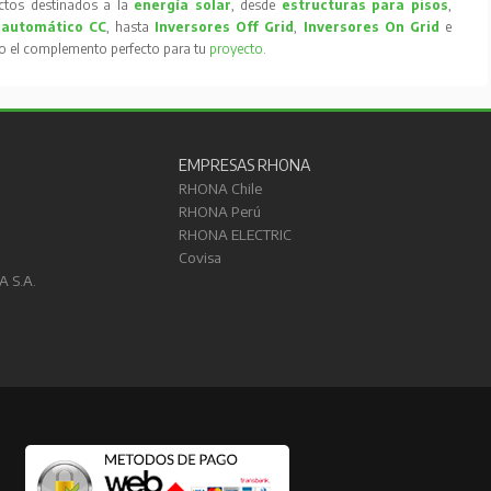
tos destinados a la
energía solar
, desde
estructuras para pisos
,
 automático CC
, hasta
Inversores Off Grid
,
Inversores On Grid
e
to el complemento perfecto para tu
proyecto
.
EMPRESAS RHONA
RHONA Chile
RHONA Perú
RHONA ELECTRIC
Covisa
A S.A.