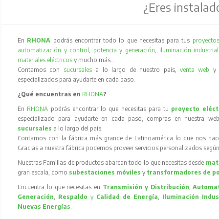
¿Eres instalad
En
RHONA
podrás encontrar todo lo que necesitas para tus
proyectos
automatización y control
,
potencia y generación
,
iluminación industrial
materiales eléctricos
y mucho más…
Contamos con
sucursales
a lo largo de nuestro país,
venta web
especializados para ayudarte en cada paso.
¿Qué encuentras en
RHONA
?
En
RHONA
podrás encontrar lo que necesitas para tu
proyecto eléct
especializado para ayudarte en cada paso, compras en nuestra web
sucursales
a lo largo del país.
Contamos con la fábrica más grande de Latinoamérica lo que nos hace l
Gracias a nuestra fábrica podemos proveer servicios personalizados según
Nuestras Familias de productos abarcan todo lo que necesitas desde
mate
gran escala, como
subestaciones móviles
y
transformadores de p
Encuentra lo que necesitas en
Transmisión y Distribución
,
Automat
Generación
,
Respaldo
y
Calidad de Energía
,
Iluminación Indus
Nuevas Energías
.