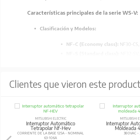
Características principales de la serie WS-V:
Clasificación y Modelos:
NF-C (Economy class):
NF30-CS, 
NF-S (Standard class):
NF32-SV,
NF-H/L/R (High-performance cl
Tecnología de ruptura mejorada:
Utiliza la 
Clientes que vieron este produc
Compacto y estandarizado:
Diseño compacto
Accesorios internos estandarizados:
Reducc
Compatibilidad AC/DC:
Los modelos de 32AF y 
Comunicaciones inteligentes:
Compatibilidad 
MITSUBISHI ELECTRIC
MITSUBISHI E
Interruptor Automatico Caja
Interruptor Aut
real.
Moldeada 3X16-20A
Moldeada 
380VAC - 50KA
380VAC -
Materiales reciclables:
Fabricados con materia