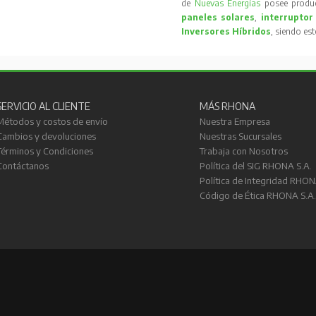
de
Nuevas Energías
posee produc
paneles solares
,
interruptor
Inversores Híbridos
, siendo es
SERVICIO AL CLIENTE
MÁS RHONA
Métodos y costos de envío
Nuestra Empresa
Cambios y devoluciones
Nuestras Sucursales
Términos y Condiciones
Trabaja con Nosotros
Contáctanos
Política del SIG RHONA S.A.
Política de Integridad RHON
Código de Ética RHONA S.A.