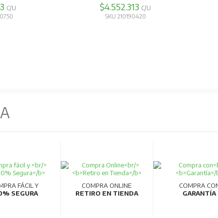
70
$5.570.043
de fabricación robotizadas que garantizan alta productividad y calid
C/U
C/U
80740
SKU 210190480
ica.
NA
MPRA FÁCIL Y
COMPRA ONLINE
COMPRA CO
0% SEGURA
RETIRO EN TIENDA
GARANTÍA