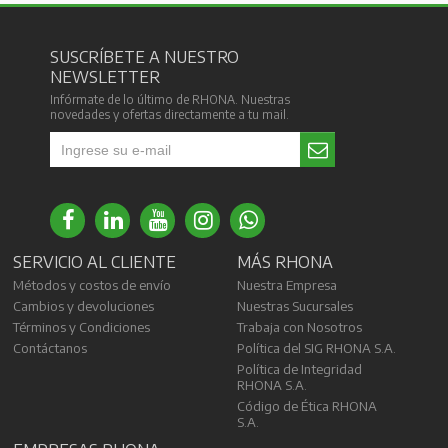
SUSCRÍBETE A NUESTRO
NEWSLETTER
Infórmate de lo último de RHONA. Nuestras
novedades y ofertas directamente a tu mail.
SERVICIO AL CLIENTE
MÁS RHONA
Métodos y costos de envío
Nuestra Empresa
Cambios y devoluciones
Nuestras Sucursales
Términos y Condiciones
Trabaja con Nosotros
Contáctanos
Política del SIG RHONA S.A.
Política de Integridad
RHONA S.A.
Código de Ética RHONA
S.A.