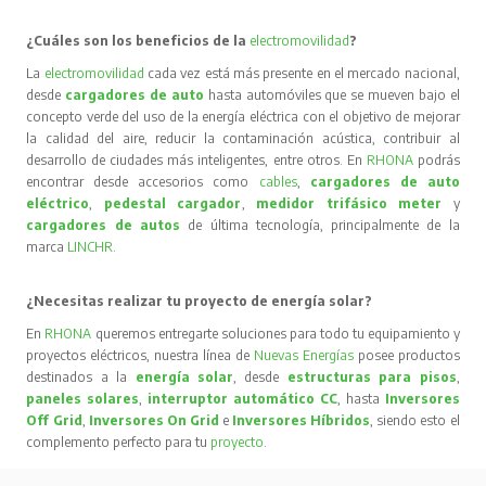
¿Cuáles son los beneficios de la
electromovilidad
?
La
electromovilidad
cada vez está más presente en el mercado nacional,
desde
cargadores de auto
hasta automóviles que se mueven bajo el
concepto verde del uso de la energía eléctrica con el objetivo de mejorar
la calidad del aire, reducir la contaminación acústica, contribuir al
desarrollo de ciudades más inteligentes, entre otros. En
RHONA
podrás
encontrar desde accesorios como
cables
,
cargadores de auto
eléctrico
,
pedestal cargador
,
medidor trifásico meter
y
cargadores de autos
de última tecnología, principalmente de la
marca
LINCHR
.
¿Necesitas realizar tu proyecto de energía solar?
En
RHONA
queremos entregarte soluciones para todo tu equipamiento y
proyectos eléctricos, nuestra línea de
Nuevas Energías
posee productos
destinados a la
energía solar
, desde
estructuras para pisos
,
paneles solares
,
interruptor automático CC
, hasta
Inversores
Off Grid
,
Inversores On Grid
e
Inversores Híbridos
, siendo esto el
complemento perfecto para tu
proyecto
.