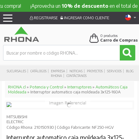
pra!
¡Aprovecha un
10% de descuento
en el total de tu co
REGISTRARSE
INGRESAR COMO CLIENTE
0
productos
Carro de Compras
SUCURSALES
CATÁLOGOS
EMPRESA
NOTICIAS
PROYECTOS
SERVICIOS
BLOG
RHONA
CONTÁCTANOS
RHONA.cl
»
Potencia y Control
»
Interruptores
»
Automáticos Caja
Moldeada
» Interruptor automatico caja moldeada 3x125-160A
MITSUBISHI
ELECTRIC
Código Rhona: 210150930 | Código Fabricante: NF250-HGV
Interruptor automatico caja moldeada 3x125-