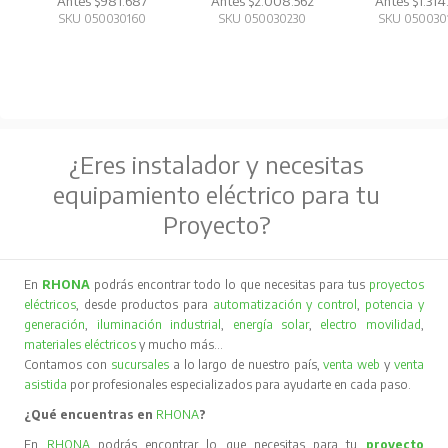
Antes $981.687
Antes $2.008.562
Antes $1.314
SKU 050030160
SKU 050030230
SKU 050030
¿Eres instalador y necesitas
equipamiento eléctrico para tu
Proyecto?
En
RHONA
podrás encontrar todo lo que necesitas para tus
proyectos
eléctricos
, desde productos para
automatización y control
,
potencia y
generación
,
iluminación industrial
,
energía solar
,
electro movilidad
,
materiales eléctricos
y mucho más…
Contamos con
sucursales
a lo largo de nuestro país,
venta web
y
venta
asistida
por profesionales especializados para ayudarte en cada paso.
¿Qué encuentras en
RHONA
?
En
RHONA
podrás encontrar lo que necesitas para tu
proyecto