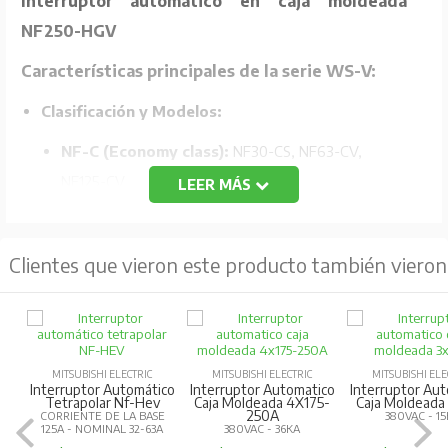
Interruptor automático en caja moldeada
NF250-HGV
Características principales de la serie WS-V:
Clasificación y Modelos:
NF-C (Economy class):
NF30-CS, NF63-CV,
NF125-CV.
LEER MÁS
NF-S (Standard class):
NF32-SV, NF63-SV,
NF125-SV.
Clientes que vieron este producto también vieron
NF-H/L/R (High-performance class):
NF63-HV,
NF125-HV, NF125-LGV, NF125-RGV.
Tecnología de ruptura mejorada:
Utiliza la
tecnología "Expanded ISTAC" para mejorar la capacidad
MITSUBISHI ELECTRIC
MITSUBISHI ELECTRIC
MITSUBISHI ELE
Interruptor Automático
Interruptor Automatico
Interruptor Au
de ruptura y limitación de corriente.
Tetrapolar Nf-Hev
Caja Moldeada 4X175-
Caja Moldeada
250A
CORRIENTE DE LA BASE
380VAC - 1
125A - NOMINAL 32-63A
380VAC - 36KA
Compacto y estandarizado:
Diseño compacto con