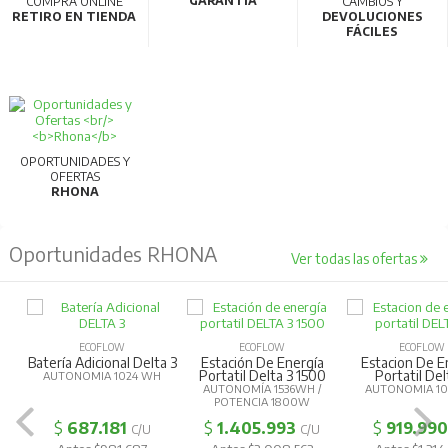
GARANTÍA
COMPRA ONLINE
CAMBIOS Y
Alta calidad y eficiencia:
Producidos en líneas de
RETIRO EN TIENDA
DEVOLUCIONES
FÁCILES
fabricación robotizadas que garantizan alta
productividad y calidad.
Para más información, consultar la ficha
técnica.
OPORTUNIDADES Y
OFERTAS
RHONA
Oportunidades RHONA
Ver todas las ofertas
ECOFLOW
ECOFLOW
ECOFLOW
Batería Adicional Delta 3
Estación De Energía
Estacion De E
Portatil Delta 3 1500
Portatil Del
AUTONOMIA 1024 WH
AUTONOMÍA 1536WH /
AUTONOMIA 1
POTENCIA 1800W
$
687.181
$
1.405.993
$
919.990
C/U
C/U