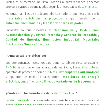
líderes en el mercado industrial. Gracias a nuestra fábrica podemos
proveer servicios personalizados según las necesidades de tu
empresa
.
Nuestras Familias de productos abarcan todo lo que necesitas desde
materiales eléctricos
a
proyectos
a gran escala, como
subestaciones móviles
y
transformadores de poder
.
Encuentra lo que necesitas en
Transmisión y Distribución
,
Automatización y Control
,
Potencia y Generación
,
Respaldo
y
Calidad de Energía
,
Iluminación Industrial
,
Materiales
Eléctricos
y
Nuevas Energías
.
¡Arma tu tablero eléctrico!
Los componentes necesarios para armar tu tablero eléctrico están en
RHONA
, estos pueden ser aparatos de maniobra;
llaves
,
interruptores
,
aparatos de protección como
fusibles
e
interruptores automáticos
y aparatos de medición tales como;
medidores de energía
eléctrica
,
amperímetros
,
voltímetros
,
variadores de frecuencia
.
¿Cuáles son los beneficios de la
electromovilidad
?
La
electromovilidad
cada vez está más presente en el mercado nacional,
desde
cargadores de auto
hasta automóviles que se mueven bajo el