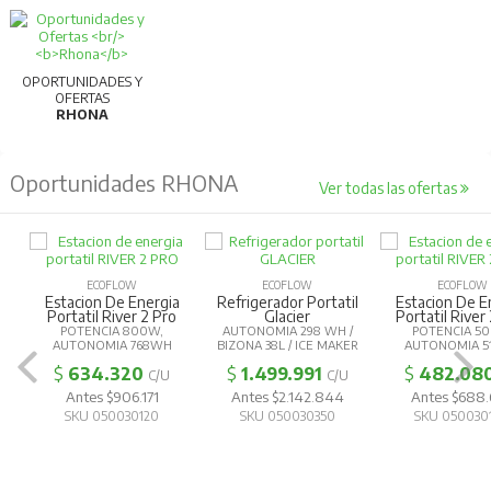
Para más información, consultar la ficha
técnica.
OPORTUNIDADES Y
OFERTAS
RHONA
Oportunidades RHONA
Ver todas las ofertas
ECOFLOW
ECOFLOW
ECOFLOW
Estacion De Energia
Refrigerador Portatil
Estacion De E
Portatil River 2 Pro
Glacier
Portatil River
POTENCIA 800W,
AUTONOMIA 298 WH /
POTENCIA 5
AUTONOMIA 768WH
BIZONA 38L / ICE MAKER
AUTONOMIA 5
$
634.320
$
1.499.991
$
482.08
C/U
C/U
Antes $906.171
Antes $2.142.844
Antes $688
SKU 050030120
SKU 050030350
SKU 050030