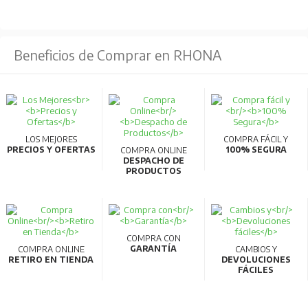
de tipos de accesorios internos de 3 a 1, facilitando el
almacenamiento y reduciendo tiempos de entrega.
Beneficios de Comprar en RHONA
Compatibilidad AC/DC:
Los modelos de 32AF y
63AF pueden usarse en circuitos AC y DC sin necesidad
de especificación adicional.
Comunicaciones inteligentes:
Compatibilidad con
CC-Link para transmitir datos de medición a PC,
LOS MEJORES
COMPRA FÁCIL Y
PRECIOS Y OFERTAS
100% SEGURA
COMPRA ONLINE
permitiendo la gestión energética y visualización en
DESPACHO DE
PRODUCTOS
tiempo real.
Materiales reciclables:
Fabricados con materiales
termoplásticos fácilmente reciclables y cumplen con la
normativa RoHS.
COMPRA CON
GARANTÍA
COMPRA ONLINE
CAMBIOS Y
Alta calidad y eficiencia:
Producidos en líneas de
RETIRO EN TIENDA
DEVOLUCIONES
FÁCILES
fabricación robotizadas que garantizan alta
productividad y calidad.