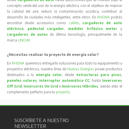
concepto verde del uso de la energía eléctrica con el objetivo de mejorar
la calidad del aire, reducir la contaminación acústica, contribuir al
desarrollo de ciudades más inteligentes, entre otros. En
RHONA
podrás
encontrar desde accesorios como
cables
,
cargadores de auto
eléctrico
,
pedestal cargador
,
medidor trifásico meter
y
cargadores de autos
de última tecnología, principalmente de la
marca
LINCHR
.
¿Necesitas realizar tu proyecto de energía solar?
En
RHONA
queremos entregarte soluciones para todo tu equipamiento y
proyectos eléctricos, nuestra línea de
Nuevas Energías
posee productos
destinados a la
energía solar
, desde
estructuras para pisos
,
paneles solares
,
interruptor automático CC
, hasta
Inversores
Off Grid
,
Inversores On Grid
e
Inversores Híbridos
, siendo esto el
complemento perfecto para tu
proyecto
.
SUSCRÍBETE A NUESTRO
NEWSLETTER