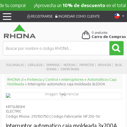
compra!
¡Aprovecha un
10% de descuento
en el total de tu 
REGISTRARSE
INGRESAR COMO CLIENTE
0
productos
Carro de Compras
SUCURSALES
CATÁLOGOS
EMPRESA
NOTICIAS
PROYECTOS
SERVICIOS
BLOG
RHONA
CONTÁCTANOS
RHONA.cl
»
Potencia y Control
»
Interruptores
»
Automáticos Caja
Moldeada
» Interruptor automatico caja moldeada 3x200A
MITSUBISHI
ELECTRIC
Código Rhona: 210150750 | Código Fabricante: NF250-SV
Interruptor automatico caja moldeada 3x200A