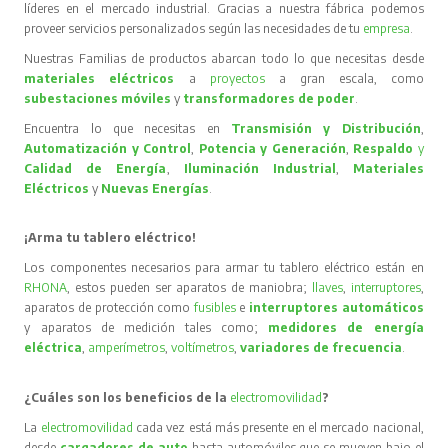
líderes en el mercado industrial. Gracias a nuestra fábrica podemos
proveer servicios personalizados según las necesidades de tu
empresa
.
Nuestras Familias de productos abarcan todo lo que necesitas desde
materiales eléctricos
a
proyectos
a gran escala, como
subestaciones móviles
y
transformadores de poder
.
Encuentra lo que necesitas en
Transmisión y Distribución
,
Automatización y Control
,
Potencia y Generación
,
Respaldo
y
Calidad de Energía
,
Iluminación Industrial
,
Materiales
Eléctricos
y
Nuevas Energías
.
¡Arma tu tablero eléctrico!
Los componentes necesarios para armar tu tablero eléctrico están en
RHONA
, estos pueden ser aparatos de maniobra;
llaves
,
interruptores
,
aparatos de protección como
fusibles
e
interruptores automáticos
y aparatos de medición tales como;
medidores de energía
eléctrica
,
amperímetros
,
voltímetros
,
variadores de frecuencia
.
¿Cuáles son los beneficios de la
electromovilidad
?
La
electromovilidad
cada vez está más presente en el mercado nacional,
desde
cargadores de auto
hasta automóviles que se mueven bajo el