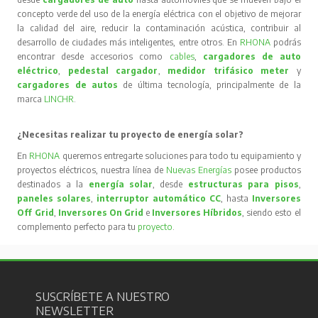
concepto verde del uso de la energía eléctrica con el objetivo de mejorar
la calidad del aire, reducir la contaminación acústica, contribuir al
desarrollo de ciudades más inteligentes, entre otros. En
RHONA
podrás
encontrar desde accesorios como
cables
,
cargadores de auto
eléctrico
,
pedestal cargador
,
medidor trifásico meter
y
cargadores de autos
de última tecnología, principalmente de la
marca
LINCHR
.
¿Necesitas realizar tu proyecto de energía solar?
En
RHONA
queremos entregarte soluciones para todo tu equipamiento y
proyectos eléctricos, nuestra línea de
Nuevas Energías
posee productos
destinados a la
energía solar
, desde
estructuras para pisos
,
paneles solares
,
interruptor automático CC
, hasta
Inversores
Off Grid
,
Inversores On Grid
e
Inversores Híbridos
, siendo esto el
complemento perfecto para tu
proyecto
.
SUSCRÍBETE A NUESTRO
NEWSLETTER