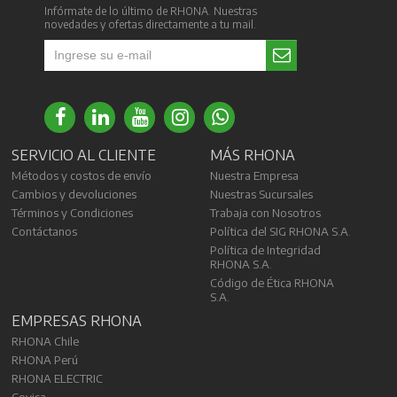
Infórmate de lo último de RHONA. Nuestras
novedades y ofertas directamente a tu mail.
SERVICIO AL CLIENTE
MÁS RHONA
Métodos y costos de envío
Nuestra Empresa
Cambios y devoluciones
Nuestras Sucursales
Términos y Condiciones
Trabaja con Nosotros
Contáctanos
Política del SIG RHONA S.A.
Política de Integridad
RHONA S.A.
Código de Ética RHONA
S.A.
EMPRESAS RHONA
RHONA Chile
RHONA Perú
RHONA ELECTRIC