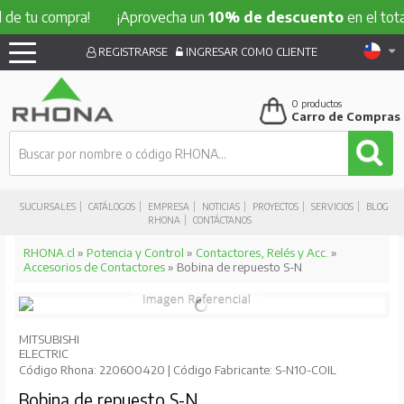
 compra!
¡Aprovecha un
10% de descuento
en el total de t
REGISTRARSE
INGRESAR COMO CLIENTE
0
productos
Carro de Compras
SUCURSALES
CATÁLOGOS
EMPRESA
NOTICIAS
PROYECTOS
SERVICIOS
BLOG
RHONA
CONTÁCTANOS
RHONA.cl
»
Potencia y Control
»
Contactores, Relés y Acc.
»
Accesorios de Contactores
» Bobina de repuesto S-N
MITSUBISHI
ELECTRIC
Código Rhona: 220600420 | Código Fabricante: S-N10-COIL
Bobina de repuesto S-N