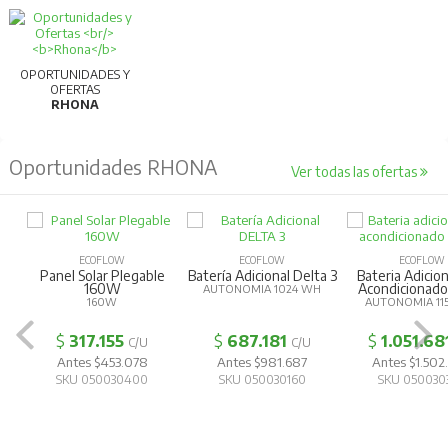
OPORTUNIDADES Y
OFERTAS
RHONA
Oportunidades RHONA
Ver todas las ofertas
ECOFLOW
ECOFLOW
ECOFLOW
Panel Solar Plegable
Batería Adicional Delta 3
Bateria Adicion
160W
Acondicionad
AUTONOMIA 1024 WH
160W
AUTONOMIA 11
$
317.155
$
687.181
$
1.051.68
C/U
C/U
Antes $453.078
Antes $981.687
Antes $1.502
SKU 050030400
SKU 050030160
SKU 050030