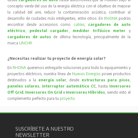
concepto verde del uso de la energía eléctrica con el objetivo de mejorar
la calidad del aire, reducir la contaminación acústica, contribuir al
desarrollo de ciudades más inteligentes, entre otros. En
RHONA
podrás
encontrar desde accesorios como
cables
,
cargadores de auto
eléctrico
,
pedestal cargador
,
medidor trifásico meter
y
cargadores de autos
de última tecnología, principalmente de la
marca
LINCHR
.
¿Necesitas realizar tu proyecto de energía solar?
En
RHONA
queremos entregarte soluciones para todo tu equipamiento y
proyectos eléctricos, nuestra línea de
Nuevas Energías
posee productos
destinados a la
energía solar
, desde
estructuras para pisos
,
paneles solares
,
interruptor automático CC
, hasta
Inversores
Off Grid
,
Inversores On Grid
e
Inversores Híbridos
, siendo esto el
complemento perfecto para tu
proyecto
.
SUSCRÍBETE A NUESTRO
NEWSLETTER