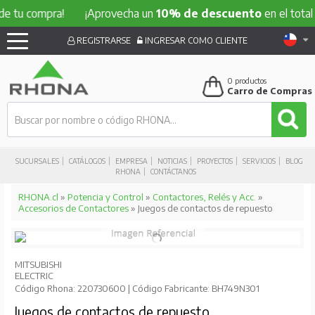
compra!
¡Aprovecha un
10% de descuento
en el total de tu 
REGISTRARSE
INGRESAR COMO CLIENTE
0
productos
Carro de Compras
SUCURSALES
CATÁLOGOS
EMPRESA
NOTICIAS
PROYECTOS
SERVICIOS
BLOG
RHONA
CONTÁCTANOS
RHONA.cl
»
Potencia y Control
»
Contactores, Relés y Acc.
»
Accesorios de Contactores
» Juegos de contactos de repuesto
MITSUBISHI
ELECTRIC
Código Rhona: 220730600 | Código Fabricante: BH749N301
Juegos de contactos de repuesto