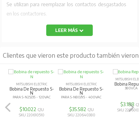
Se utilizan para reemplazar los contactos desgastados
en los contactores.
LEER MÁS
Clientes que vieron este producto también vieron
MITSUBISHI ELE
Bobina Repu
MITSUBISHI ELECTRIC
MITSUBISHI ELECTRIC
380VCA
Bobina De Repuesto S-
Bobina De Repuesto S-
N
N
PARA S-N25/35 - 120VAC
PARA S-N80/95 - 400VAC
$3.188
C
$10.022
$35.582
C/U
C/U
SKU 220600
SKU 220610510
SKU 220640380