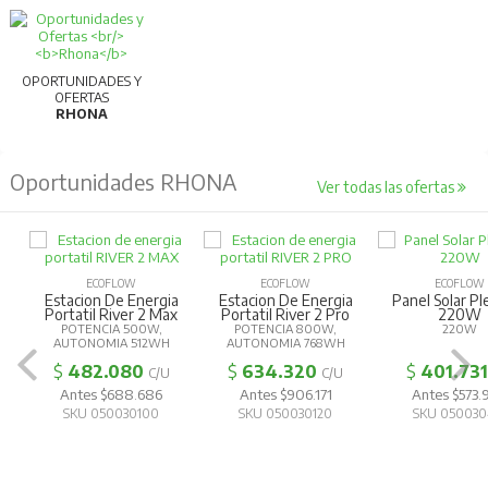
OPORTUNIDADES Y
OFERTAS
RHONA
Oportunidades RHONA
Ver todas las ofertas
ECOFLOW
ECOFLOW
ECOFLOW
Estacion De Energia
Estacion De Energia
Panel Solar Pl
Portatil River 2 Max
Portatil River 2 Pro
220W
POTENCIA 500W,
POTENCIA 800W,
220W
AUTONOMIA 512WH
AUTONOMIA 768WH
$
482.080
$
634.320
$
401.731
C/U
C/U
Antes $688.686
Antes $906.171
Antes $573.
SKU 050030100
SKU 050030120
SKU 050030