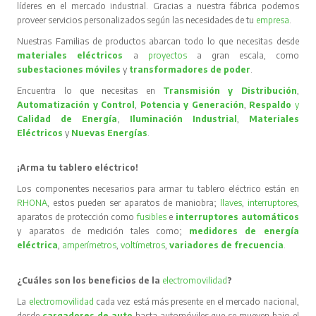
líderes en el mercado industrial. Gracias a nuestra fábrica podemos
proveer servicios personalizados según las necesidades de tu
empresa
.
Nuestras Familias de productos abarcan todo lo que necesitas desde
materiales eléctricos
a
proyectos
a gran escala, como
subestaciones móviles
y
transformadores de poder
.
Encuentra lo que necesitas en
Transmisión y Distribución
,
Automatización y Control
,
Potencia y Generación
,
Respaldo
y
Calidad de Energía
,
Iluminación Industrial
,
Materiales
Eléctricos
y
Nuevas Energías
.
¡Arma tu tablero eléctrico!
Los componentes necesarios para armar tu tablero eléctrico están en
RHONA
, estos pueden ser aparatos de maniobra;
llaves
,
interruptores
,
aparatos de protección como
fusibles
e
interruptores automáticos
y aparatos de medición tales como;
medidores de energía
eléctrica
,
amperímetros
,
voltímetros
,
variadores de frecuencia
.
¿Cuáles son los beneficios de la
electromovilidad
?
La
electromovilidad
cada vez está más presente en el mercado nacional,
desde
cargadores de auto
hasta automóviles que se mueven bajo el