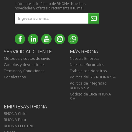
Infórmate de lo último de RHONA. Nuestras
novedades y ofertas directamente a tu mail.
SERVICIO AL CLIENTE
MÁS RHONA
Métodos y costos de envío
Nuestra Empresa
Cambios y devoluciones
Nuestras Sucursales
Términos y Condiciones
Trabaja con Nosotros
Contáctanos
Política del SIG RHONA S.A.
Política de Integridad
RHONA S.A.
Código de Ética RHONA
S.A.
EMPRESAS RHONA
RHONA Chile
RHONA Perú
RHONA ELECTRIC