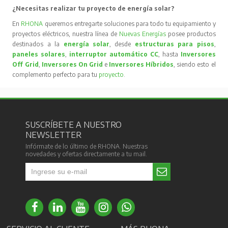
¿Necesitas realizar tu proyecto de energía solar?
En
RHONA
queremos entregarte soluciones para todo tu equipamiento y
proyectos eléctricos, nuestra línea de
Nuevas Energías
posee productos
destinados a la
energía solar
, desde
estructuras para pisos
,
paneles solares
,
interruptor automático CC
, hasta
Inversores
Off Grid
,
Inversores On Grid
e
Inversores Híbridos
, siendo esto el
complemento perfecto para tu
proyecto
.
SUSCRÍBETE A NUESTRO
NEWSLETTER
Infórmate de lo último de RHONA. Nuestras
novedades y ofertas directamente a tu mail.