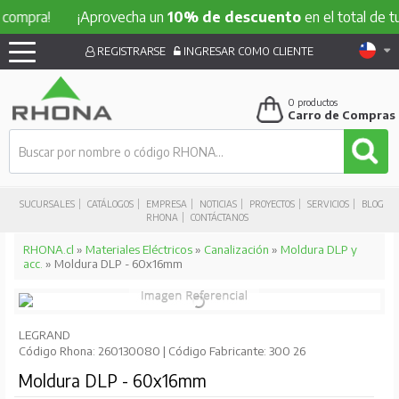
u compra!
¡Aprovecha un
10% de descuento
en el total de t
REGISTRARSE
INGRESAR COMO CLIENTE
0
productos
Carro de Compras
SUCURSALES
CATÁLOGOS
EMPRESA
NOTICIAS
PROYECTOS
SERVICIOS
BLOG
RHONA
CONTÁCTANOS
RHONA.cl
»
Materiales Eléctricos
»
Canalización
»
Moldura DLP y
acc.
» Moldura DLP - 60x16mm
LEGRAND
Código Rhona: 260130080 | Código Fabricante: 300 26
Moldura DLP - 60x16mm