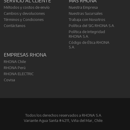
SERVICIO AL CLIENTE
MÁS RHONA
Métodos y costos de envío
Nuestra Empresa
Cambios y devoluciones
Nuestras Sucursales
Términos y Condiciones
Trabaja con Nosotros
Contáctanos
Política del SIG RHONA S.A.
Política de Integridad
RHONA S.A.
Código de Ética RHONA
S.A.
EMPRESAS RHONA
RHONA Chile
RHONA Perú
RHONA ELECTRIC
Covisa
Todos los derechos reservados a RHONA S.A.
Variante Agua Santa #4211, Viña del Mar, Chile.