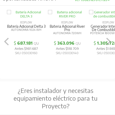
ECOFLOW
ECOFLOW
ECOFLOW
Batería Adicional Delta 3
Bateria Adicional River
Generador Inte
Pro
De Combustibl
AUTONOMIA 1024 WH
AUTONOMIA 720WH
POTENCIA 1800W
$
687.181
$
363.096
$
1.305.72
C/U
C/U
Antes $981.687
Antes $518.709
Antes $1.865
SKU 050030160
SKU 050030140
SKU 050030
¿Eres instalador y necesitas
equipamiento eléctrico para tu
Proyecto?