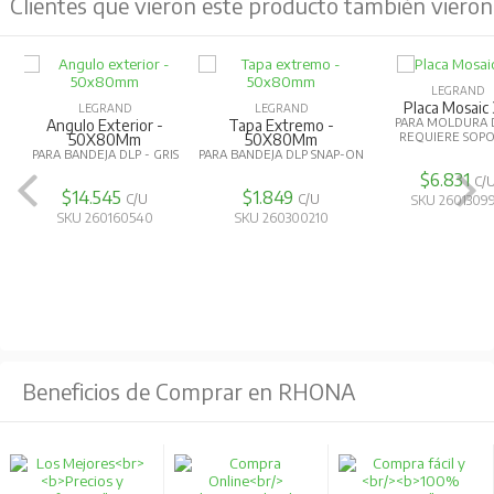
Clientes que vieron este producto también vieron
LEGRAND
LEGRAND
Placa Mosaic 3M
Placa Mosaic 1M
RAND
PARA MOLDURA DLP -
PARA MOLDURA DLP -
xtremo -
Ang
REQUIERE SOPORTE
REQUIERE SOPORTE
80Mm
A DLP SNAP-ON
PAR
BLA
$6.831
$6.831
C/U
C/U
49
C/U
SKU 260130990
SKU 260130970
0300210
S
Beneficios de Comprar en RHONA