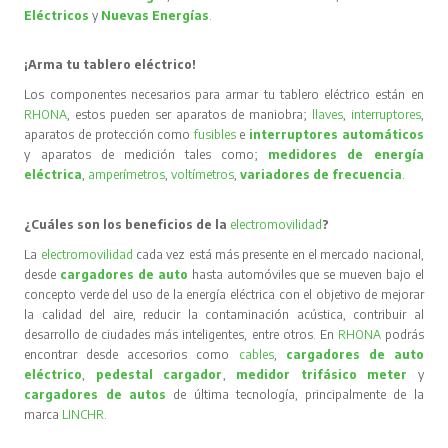
Eléctricos
y
Nuevas Energías
.
¡Arma tu tablero eléctrico!
Los componentes necesarios para armar tu tablero eléctrico están en
RHONA
, estos pueden ser aparatos de maniobra;
llaves
,
interruptores
,
aparatos de protección como
fusibles
e
interruptores automáticos
y aparatos de medición tales como;
medidores de energía
eléctrica
,
amperímetros
,
voltímetros
,
variadores de frecuencia
.
¿Cuáles son los beneficios de la
electromovilidad
?
La
electromovilidad
cada vez está más presente en el mercado nacional,
desde
cargadores de auto
hasta automóviles que se mueven bajo el
concepto verde del uso de la energía eléctrica con el objetivo de mejorar
la calidad del aire, reducir la contaminación acústica, contribuir al
desarrollo de ciudades más inteligentes, entre otros. En
RHONA
podrás
encontrar desde accesorios como
cables
,
cargadores de auto
eléctrico
,
pedestal cargador
,
medidor trifásico meter
y
cargadores de autos
de última tecnología, principalmente de la
marca
LINCHR
.