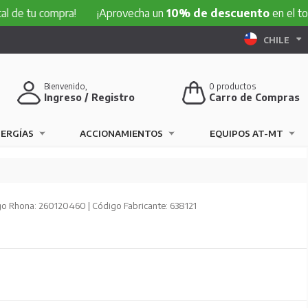
compra!
¡Aprovecha un
10% de descuento
en el total de tu
CHILE
Bienvenido,
0
productos
Ingreso / Registro
Carro de Compras
NERGÍAS
ACCIONAMIENTOS
EQUIPOS AT-MT
o Rhona: 260120460 | Código Fabricante: 638121