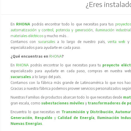
¿Eres instalad
En
RHONA
podrás encontrar todo lo que necesitas para tus
proyectos
automatización y control
,
potencia y generación
,
iluminación industrial
materiales eléctricos
y mucho más…
Contamos con
sucursales
a lo largo de nuestro país,
venta web
especializados para ayudarte en cada paso.
¿Qué encuentras en
RHONA
?
En
RHONA
podrás encontrar lo que necesitas para tu
proyecto eléct
especializado para ayudarte en cada paso, compras en nuestra web
sucursales
a lo largo del país.
Contamos con la fábrica más grande de Latinoamérica lo que nos hace l
Gracias a nuestra fábrica podemos proveer servicios personalizados según
Nuestras Familias de productos abarcan todo lo que necesitas desde
mate
gran escala, como
subestaciones móviles
y
transformadores de p
Encuentra lo que necesitas en
Transmisión y Distribución
,
Automat
Generación
,
Respaldo
y
Calidad de Energía
,
Iluminación Indus
Nuevas Energías
.