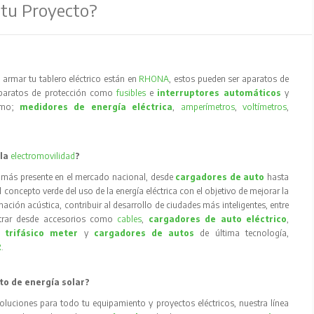
 tu Proyecto?
armar tu tablero eléctrico están en
RHONA
, estos pueden ser aparatos de
aparatos de protección como
fusibles
e
interruptores automáticos
y
como;
medidores de energía eléctrica
,
amperímetros
,
voltímetros
,
 la
electromovilidad
?
 más presente en el mercado nacional, desde
cargadores de auto
hasta
concepto verde del uso de la energía eléctrica con el objetivo de mejorar la
inación acústica, contribuir al desarrollo de ciudades más inteligentes, entre
trar desde accesorios como
cables
,
cargadores de auto eléctrico
,
 trifásico meter
y
cargadores de autos
de última tecnología,
R
.
to de energía solar?
oluciones para todo tu equipamiento y proyectos eléctricos, nuestra línea