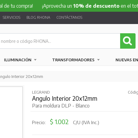
compra!
¡Aprovecha un
10% de descuento
en el total de tu 
SERVICIOS
BLOG RHONA
CONTÁCTANOS
ILUMINACIÓN
TRANSFORMADORES
NUEVAS E
ngulo Interior 20x12mm
LEGRAND
Códig
Angulo Interior 20x12mm
Para moldura DLP - Blanco
$ 1.002
Precio:
C/U (IVA Inc.)