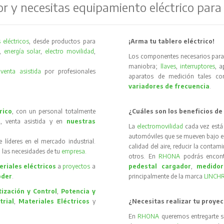
or y necesitas equipamiento eléctrico para
 eléctricos
, desde productos para
¡Arma tu tablero eléctrico!
,
energía solar
,
electro movilidad
,
Los componentes necesarios para 
maniobra;
llaves
,
interruptores
, 
y
venta asistida
por profesionales
aparatos de medición tales 
variadores de frecuencia
.
rico
, con un personal totalmente
¿Cuáles son los beneficios de
, venta asistida y en
nuestras
La
electromovilidad
cada vez está
automóviles que se mueven bajo el 
íderes en el mercado industrial.
calidad del aire, reducir la contam
 las necesidades de tu
empresa
.
otros. En
RHONA
podrás encon
riales eléctricos
a
proyectos
a
pedestal cargador
,
medidor
oder
.
principalmente de la marca
LINCH
ización y Control
,
Potencia y
trial
,
Materiales Eléctricos
y
¿Necesitas realizar tu proyec
En
RHONA
queremos entregarte s