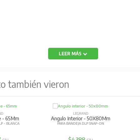
LEER MÁS
to también vieron
ND
LEGRAND
le - 65Mm
Angulo Interior - 50X80Mm
LP - BLANCA
PARA BANDEJA DLP SNAP-ON
7
$4.388