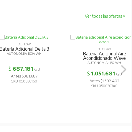
Ver todas las ofertas
ECOFLOW
Batería Adicional Delta 3
ECOFLOW
Bateria Adicional Aire
AUTONOMIA 1024 WH
Acondicionado Wave
AUTONOMIA 1159 WH
$
687.181
C/U
$
1.051.681
C/U
Antes $981.687
Antes $1.502.402
SKU 050030160
SKU 050030340