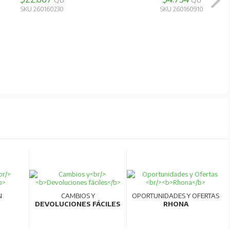
C/U
C/U
SKU 260160230
SKU 260160910
N
CAMBIOS Y
OPORTUNIDADES Y OFERTAS
DEVOLUCIONES FÁCILES
RHONA