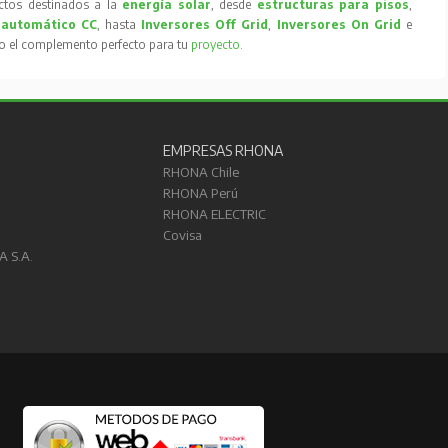
tos destinados a la
energía solar
, desde
estructuras para pisos
,
 automático CC
, hasta
Inversores Off Grid
,
Inversores On Grid
e
to el complemento perfecto para tu
proyecto
.
EMPRESAS RHONA
RHONA Chile
RHONA Perú
RHONA ELECTRIC
Covisa
A S.A.