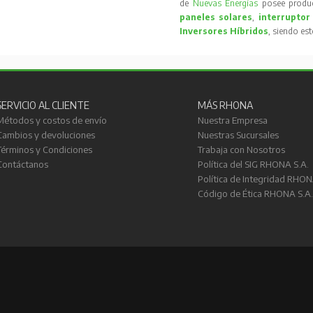
de
Nuevas Energías
posee produc
paneles solares
,
interruptor
Inversores Híbridos
, siendo es
SERVICIO AL CLIENTE
MÁS RHONA
Métodos y costos de envío
Nuestra Empresa
Cambios y devoluciones
Nuestras Sucursales
Términos y Condiciones
Trabaja con Nosotros
Contáctanos
Política del SIG RHONA S.A.
Política de Integridad RHON
Código de Ética RHONA S.A.