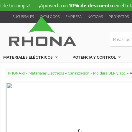
ompra!
¡Aprovecha un
10% de descuento
en el total de tu 
SUCURSALES
CATÁLOGOS
EMPRESA
NOTICIAS
PROYECTOS
MATERIALES ELÉCTRICOS
POTENCIA Y CONTROL
RHONA.cl
»
Materiales Eléctricos
»
Canalización
»
Moldura DLP y acc.
» A