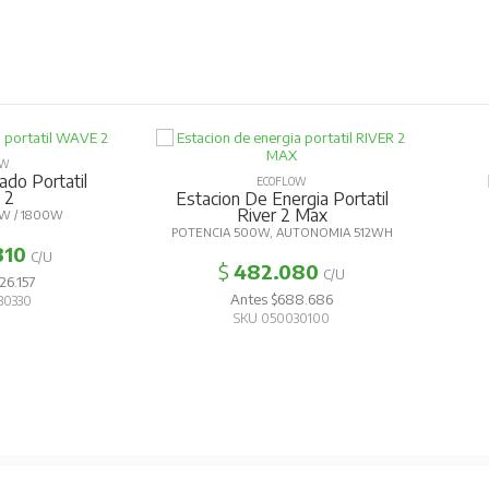
OW
ado Portatil
ECOFLOW
 2
Estacion De Energia Portatil
River 2 Max
W / 1800W
POTENCIA 500W, AUTONOMIA 512WH
310
C/U
$
482.080
C/U
26.157
Antes $688.686
30330
SKU 050030100