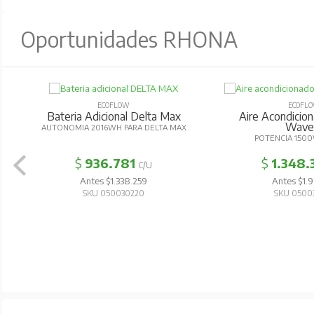
Oportunidades RHONA
ECOFLOW
ECOFL
Bateria Adicional Delta Max
Aire Acondicion
Wave
AUTONOMIA 2016WH PARA DELTA MAX
POTENCIA 1500
$
936.781
$
1.348.
C/U
Antes $1.338.259
Antes $1.9
SKU 050030220
SKU 0500