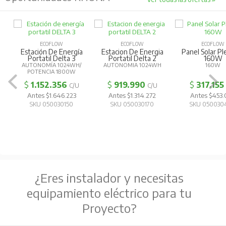
ECOFLOW
ECOFLOW
ECOFLOW
Estación De Energía
Estacion De Energia
Panel Solar Pl
Portatil Delta 3
Portatil Delta 2
160W
AUTONOMÍA 1024WH/
AUTONOMIA 1024WH
160W
POTENCIA 1800W
$
1.152.356
$
919.990
$
317.155
C/U
C/U
Antes $1.646.223
Antes $1.314.272
Antes $453
SKU 050030150
SKU 050030170
SKU 050030
¿Eres instalador y necesitas
equipamiento eléctrico para tu
Proyecto?