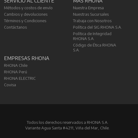
SERVICIO AL CLIENTE
MÁS RHONA
Métodos y costos de envío
Nuestra Empresa
Cambios y devoluciones
Nuestras Sucursales
Términos y Condiciones
Trabaja con Nosotros
Contáctanos
Política del SIG RHONA S.A.
Política de Integridad
RHONA S.A.
Código de Ética RHONA
S.A.
EMPRESAS RHONA
RHONA Chile
RHONA Perú
RHONA ELECTRIC
Covisa
Todos los derechos reservados a RHONA S.A.
Variante Agua Santa #4211, Viña del Mar, Chile.