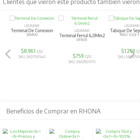
Clientes que vieron este producto también vieron
LEGRAND
LEGRAND
Terminal De Conexion
Tabique De Sep
LEGRAND
35MM2
PASO 5,6,8 Y
Terminal Ferrul 6,0Mm2
VERDE
$8.961
$1.259
C/U
C
$759
C/U
SKU 260790140
SKU 260850
SKU 260350070
Beneficios de Comprar en RHONA