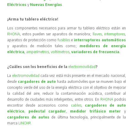
Eléctricos
y
Nuevas Energías
.
¡Arma tu tablero eléctrico!
Los componentes necesarios para armar tu tablero eléctrico están en
RHONA
, estos pueden ser aparatos de maniobra;
llaves
,
interruptores
,
aparatos de protección como
fusibles
e
interruptores automáticos
y aparatos de medición tales como;
medidores de energía
eléctrica
,
amperímetros
,
voltímetros
,
variadores de frecuencia
.
¿Cuáles son los beneficios de la
electromovilidad
?
La
electromovilidad
cada vez está más presente en el mercado nacional,
desde
cargadores de auto
hasta automóviles que se mueven bajo el
concepto verde del uso de la energía eléctrica con el objetivo de mejorar
la calidad del aire, reducir la contaminación acústica, contribuir al
desarrollo de ciudades más inteligentes, entre otros. En
RHONA
podrás
encontrar desde accesorios como
cables
,
cargadores de auto
eléctrico
,
pedestal cargador
,
medidor trifásico meter
y
cargadores de autos
de última tecnología, principalmente de la
marca
LINCHR
.