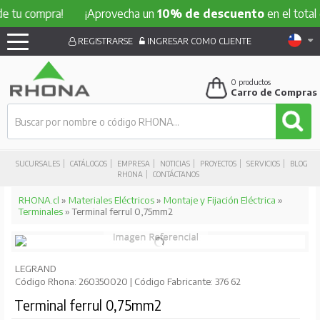
compra!
¡Aprovecha un
10% de descuento
en el total de tu 
REGISTRARSE
INGRESAR COMO CLIENTE
0
productos
Carro de Compras
SUCURSALES
CATÁLOGOS
EMPRESA
NOTICIAS
PROYECTOS
SERVICIOS
BLOG
RHONA
CONTÁCTANOS
RHONA.cl
»
Materiales Eléctricos
»
Montaje y Fijación Eléctrica
»
Terminales
» Terminal ferrul 0,75mm2
LEGRAND
Código Rhona: 260350020 | Código Fabricante: 376 62
Terminal ferrul 0,75mm2