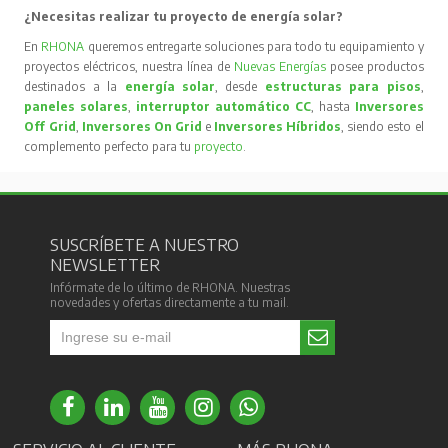
¿Necesitas realizar tu proyecto de energía solar?
En
RHONA
queremos entregarte soluciones para todo tu equipamiento y
proyectos eléctricos, nuestra línea de
Nuevas Energías
posee productos
destinados a la
energía solar
, desde
estructuras para pisos
,
paneles solares
,
interruptor automático CC
, hasta
Inversores
Off Grid
,
Inversores On Grid
e
Inversores Híbridos
, siendo esto el
complemento perfecto para tu
proyecto
.
SUSCRÍBETE A NUESTRO
NEWSLETTER
Infórmate de lo último de RHONA. Nuestras
novedades y ofertas directamente a tu mail.