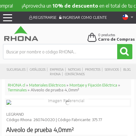
ompra!
¡Aprovecha un
10% de descuento
en el total de tu 
REGISTRARSE
INGRESAR COMO CLIENTE
0
productos
Carro de Compras
SUCURSALES
CATÁLOGOS
EMPRESA
NOTICIAS
PROYECTOS
SERVICIOS
BLOG
RHONA
CONTÁCTANOS
RHONA.cl
»
Materiales Eléctricos
»
Montaje y Fijación Eléctrica
»
Terminales
» Alveolo de prueba 4,0mm²
LEGRAND
Código Rhona: 260740020 | Código Fabricante: 375 77
Alveolo de prueba 4,0mm²