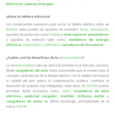
Eléctricos
y
Nuevas Energías
.
¡Arma tu tablero eléctrico!
Los componentes necesarios para armar tu tablero eléctrico están en
RHONA
, estos pueden ser aparatos de maniobra;
llaves
,
interruptores
,
aparatos de protección como
fusibles
e
interruptores automáticos
y aparatos de medición tales como;
medidores de energía
eléctrica
,
amperímetros
,
voltímetros
,
variadores de frecuencia
.
¿Cuáles son los beneficios de la
electromovilidad
?
La
electromovilidad
cada vez está más presente en el mercado nacional,
desde
cargadores de auto
hasta automóviles que se mueven bajo el
concepto verde del uso de la energía eléctrica con el objetivo de mejorar
la calidad del aire, reducir la contaminación acústica, contribuir al
desarrollo de ciudades más inteligentes, entre otros. En
RHONA
podrás
encontrar desde accesorios como
cables
,
cargadores de auto
eléctrico
,
pedestal cargador
,
medidor trifásico meter
y
cargadores de autos
de última tecnología, principalmente de la
marca
LINCHR
.