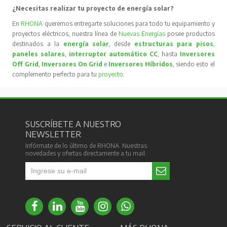
¿Necesitas realizar tu proyecto de energía solar?
En
RHONA
queremos entregarte soluciones para todo tu equipamiento y
proyectos eléctricos, nuestra línea de
Nuevas Energías
posee productos
destinados a la
energía solar
, desde
estructuras para pisos
,
paneles solares
,
interruptor automático CC
, hasta
Inversores
Off Grid
,
Inversores On Grid
e
Inversores Híbridos
, siendo esto el
complemento perfecto para tu
proyecto
.
SUSCRÍBETE A NUESTRO
NEWSLETTER
Infórmate de lo último de RHONA. Nuestras
novedades y ofertas directamente a tu mail.