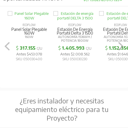
ECOFLOW
ECOFLOW
ECOFLOW
Panel Solar Plegable
Estación De Energía
Estación De E
160W
Portatil Delta 3 1500
Portatil Del
160W
AUTONOMÍA 1536WH /
AUTONOMÍA 10
POTENCIA 1800W
POTENCIA 1
$
317.155
$
1.405.993
$
1.152.35
C/U
C/U
Antes $453.078
Antes $2.008.562
Antes $1.646
SKU 050030400
SKU 050030230
SKU 050030
¿Eres instalador y necesitas
equipamiento eléctrico para tu
Proyecto?