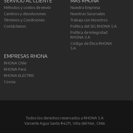
SERVICIO AL CLIENTE
MÁS RHONA
Métodos y costos de envío
Nuestra Empresa
Cambios y devoluciones
Nuestras Sucursales
Términos y Condiciones
Trabaja con Nosotros
Contáctanos
Política del SIG RHONA S.A.
Política de Integridad
RHONA S.A.
Código de Ética RHONA
S.A.
EMPRESAS RHONA
RHONA Chile
RHONA Perú
RHONA ELECTRIC
Covisa
Todos los derechos reservados a RHONA S.A.
Variante Agua Santa #4211, Viña del Mar, Chile.