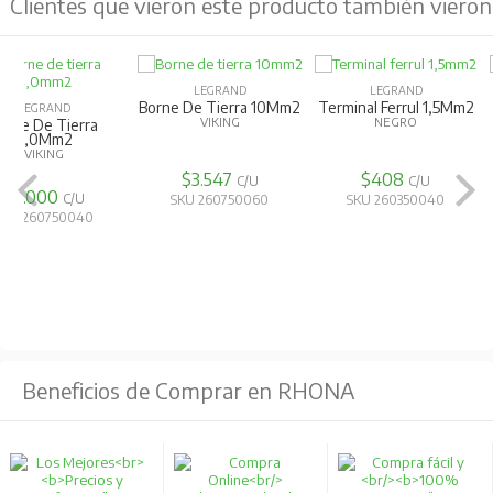
Clientes que vieron este producto también vieron
LEGRAND
LEGRAND
Borne De Tierra 10Mm2
Terminal Ferrul 1,5Mm2
LEGRAND
VIKING
NEGRO
Terminal Fe
0,75Mm
CELESTE
$3.547
$408
C/U
C/U
$393
C/
SKU 260750060
SKU 260350040
SKU 260350
Beneficios de Comprar en RHONA