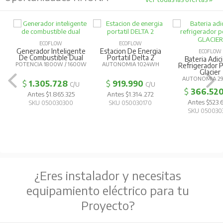
ECOFLOW
ECOFLOW
Generador Inteligente
Estacion De Energia
ECOFLOW
De Combustible Dual
Portatil Delta 2
Bateria Adic
POTENCIA 1800W / 1600W
AUTONOMIA 1024WH
Refrigerador P
Glacier
AUTONOMIA 2
$
1.305.728
$
919.990
C/U
C/U
$
366.52
Antes $1.865.325
Antes $1.314.272
Antes $523
SKU 050030300
SKU 050030170
SKU 050030
¿Eres instalador y necesitas
equipamiento eléctrico para tu
Proyecto?