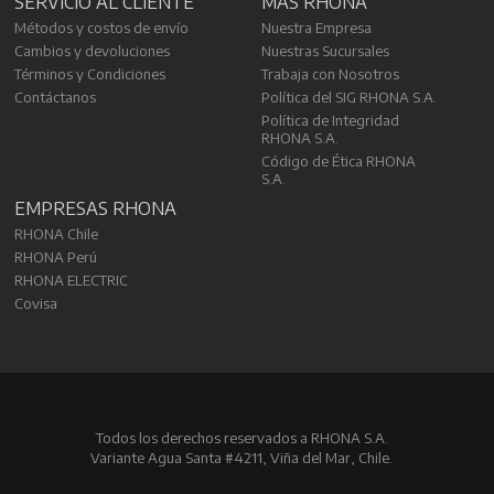
SERVICIO AL CLIENTE
MÁS RHONA
Métodos y costos de envío
Nuestra Empresa
Cambios y devoluciones
Nuestras Sucursales
Términos y Condiciones
Trabaja con Nosotros
Contáctanos
Política del SIG RHONA S.A.
Política de Integridad
RHONA S.A.
Código de Ética RHONA
S.A.
EMPRESAS RHONA
RHONA Chile
RHONA Perú
RHONA ELECTRIC
Covisa
Todos los derechos reservados a RHONA S.A.
Variante Agua Santa #4211, Viña del Mar, Chile.