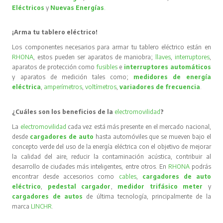
Eléctricos
y
Nuevas Energías
.
¡Arma tu tablero eléctrico!
Los componentes necesarios para armar tu tablero eléctrico están en
RHONA
, estos pueden ser aparatos de maniobra;
llaves
,
interruptores
,
aparatos de protección como
fusibles
e
interruptores automáticos
y aparatos de medición tales como;
medidores de energía
eléctrica
,
amperímetros
,
voltímetros
,
variadores de frecuencia
.
¿Cuáles son los beneficios de la
electromovilidad
?
La
electromovilidad
cada vez está más presente en el mercado nacional,
desde
cargadores de auto
hasta automóviles que se mueven bajo el
concepto verde del uso de la energía eléctrica con el objetivo de mejorar
la calidad del aire, reducir la contaminación acústica, contribuir al
desarrollo de ciudades más inteligentes, entre otros. En
RHONA
podrás
encontrar desde accesorios como
cables
,
cargadores de auto
eléctrico
,
pedestal cargador
,
medidor trifásico meter
y
cargadores de autos
de última tecnología, principalmente de la
marca
LINCHR
.