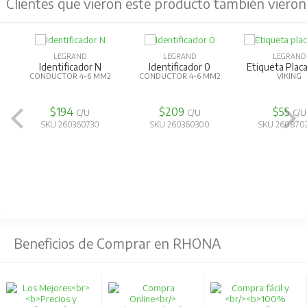
Clientes que vieron este producto también vieron
LEGRAND
LEGRAND
LEGRAND
Identificador N
Identificador 0
Etiqueta Pla
CONDUCTOR 4-6 MM2
CONDUCTOR 4-6 MM2
VIKING
$194
$209
$55
C/U
C/U
C/U
SKU 260360730
SKU 260360300
SKU 260870
Beneficios de Comprar en RHONA