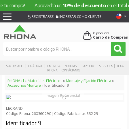
 tu compra!
¡Aprovecha un
10% de descuento
en el total d
REGISTRARSE
INGRESAR COMO CLIENTE
0
productos
Carro de Compras
SUCURSALES
CATÁLOGOS
EMPRESA
NOTICIAS
PROYECTOS
SERVICIOS
BLOG
RHONA
CONTÁCTANOS
RHONA.cl
»
Materiales Eléctricos
»
Montaje y Fijación Eléctrica
»
Accesorios Montaje
» Identificador 9
LEGRAND
Código Rhona: 260360290 | Código Fabricante: 382 29
Identificador 9