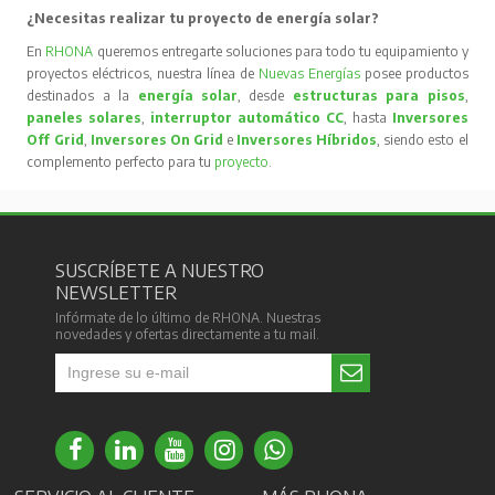
¿Necesitas realizar tu proyecto de energía solar?
En
RHONA
queremos entregarte soluciones para todo tu equipamiento y
proyectos eléctricos, nuestra línea de
Nuevas Energías
posee productos
destinados a la
energía solar
, desde
estructuras para pisos
,
paneles solares
,
interruptor automático CC
, hasta
Inversores
Off Grid
,
Inversores On Grid
e
Inversores Híbridos
, siendo esto el
complemento perfecto para tu
proyecto
.
SUSCRÍBETE A NUESTRO
NEWSLETTER
Infórmate de lo último de RHONA. Nuestras
novedades y ofertas directamente a tu mail.