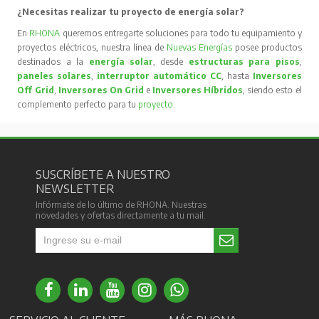
¿Necesitas realizar tu proyecto de energía solar?
En
RHONA
queremos entregarte soluciones para todo tu equipamiento y
proyectos eléctricos, nuestra línea de
Nuevas Energías
posee productos
destinados a la
energía solar
, desde
estructuras para pisos
,
paneles solares
,
interruptor automático CC
, hasta
Inversores
Off Grid
,
Inversores On Grid
e
Inversores Híbridos
, siendo esto el
complemento perfecto para tu
proyecto
.
SUSCRÍBETE A NUESTRO
NEWSLETTER
Infórmate de lo último de RHONA. Nuestras
novedades y ofertas directamente a tu mail.