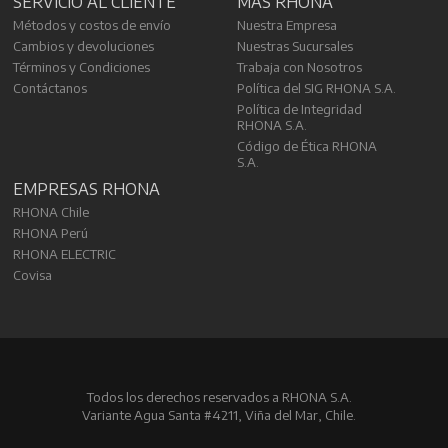
SERVICIO AL CLIENTE
MÁS RHONA
Métodos y costos de envío
Nuestra Empresa
Cambios y devoluciones
Nuestras Sucursales
Términos y Condiciones
Trabaja con Nosotros
Contáctanos
Política del SIG RHONA S.A.
Política de Integridad
RHONA S.A.
Código de Ética RHONA
S.A.
EMPRESAS RHONA
RHONA Chile
RHONA Perú
RHONA ELECTRIC
Covisa
Todos los derechos reservados a RHONA S.A.
Variante Agua Santa #4211, Viña del Mar, Chile.