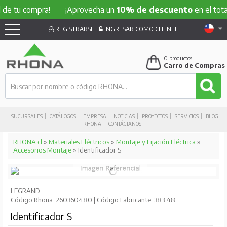
 compra!
¡Aprovecha un
10% de descuento
en el total de t
REGISTRARSE
INGRESAR COMO CLIENTE
0
productos
Carro de Compras
SUCURSALES
CATÁLOGOS
EMPRESA
NOTICIAS
PROYECTOS
SERVICIOS
BLOG
RHONA
CONTÁCTANOS
RHONA.cl
»
Materiales Eléctricos
»
Montaje y Fijación Eléctrica
»
Accesorios Montaje
» Identificador S
LEGRAND
Código Rhona: 260360480 | Código Fabricante: 383 48
Identificador S