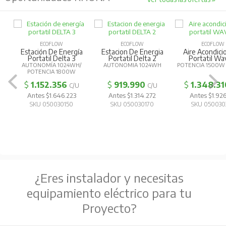
ECOFLOW
ECOFLOW
ECOFLOW
Estación De Energía
Estacion De Energia
Aire Acondic
Portatil Delta 3
Portatil Delta 2
Portatil Wa
AUTONOMÍA 1024WH/
AUTONOMIA 1024WH
POTENCIA 1500W
POTENCIA 1800W
$
1.152.356
$
919.990
$
1.348.31
C/U
C/U
Antes $1.646.223
Antes $1.314.272
Antes $1.926
SKU 050030150
SKU 050030170
SKU 050030
¿Eres instalador y necesitas
equipamiento eléctrico para tu
Proyecto?