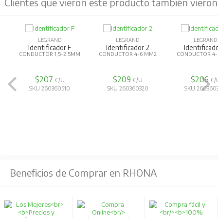
Clientes que vieron este producto también vieron
LEGRAND
LEGRAND
LEGRAND
Identificador F
Identificador 2
Identificad
CONDUCTOR 1,5-2,5MM
CONDUCTOR 4-6 MM2
CONDUCTOR 4-
$207
$209
$206
C/U
C/U
C/
SKU 260360510
SKU 260360320
SKU 260360
Beneficios de Comprar en RHONA