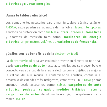
Eléctricos
y
Nuevas Energías
.
¡Arma tu tablero eléctrico!
Los componentes necesarios para armar tu tablero eléctrico están en
RHONA
, estos pueden ser aparatos de maniobra;
llaves
,
interruptores
,
aparatos de protección como
fusibles
e
interruptores automáticos
y aparatos de medición tales como;
medidores de energía
eléctrica
,
amperímetros
,
voltímetros
,
variadores de frecuencia
.
¿Cuáles son los beneficios de la
electromovilidad
?
La
electromovilidad
cada vez está más presente en el mercado nacional,
desde
cargadores de auto
hasta automóviles que se mueven bajo el
concepto verde del uso de la energía eléctrica con el objetivo de mejorar
la calidad del aire, reducir la contaminación acústica, contribuir al
desarrollo de ciudades más inteligentes, entre otros. En
RHONA
podrás
encontrar desde accesorios como
cables
,
cargadores de auto
eléctrico
,
pedestal cargador
,
medidor trifásico meter
y
cargadores de autos
de última tecnología, principalmente de la
marca
LINCHR
.