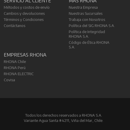
SERVICIO AL CLIENTE
MÁS RHONA
Métodos y costos de envío
Nuestra Empresa
Cambios y devoluciones
Nuestras Sucursales
Términos y Condiciones
Trabaja con Nosotros
Contáctanos
Política del SIG RHONA S.A.
Política de Integridad
RHONA S.A.
Código de Ética RHONA
S.A.
EMPRESAS RHONA
RHONA Chile
RHONA Perú
RHONA ELECTRIC
Covisa
Todos los derechos reservados a RHONA S.A.
Variante Agua Santa #4211, Viña del Mar, Chile.