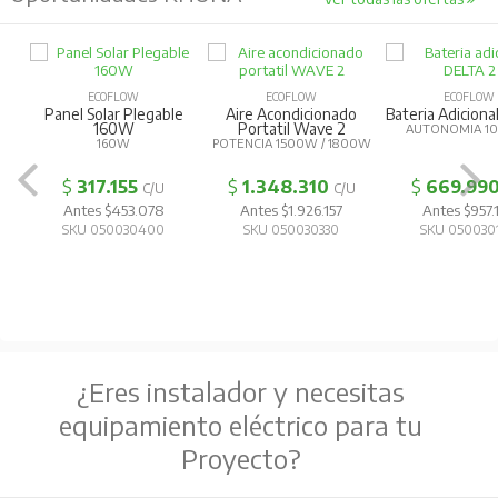
ECOFLOW
ECOFLOW
ECOFLOW
Panel Solar Plegable
Aire Acondicionado
Bateria Adiciona
160W
Portatil Wave 2
AUTONOMIA 1
160W
POTENCIA 1500W / 1800W
$
317.155
$
1.348.310
$
669.99
C/U
C/U
Antes $453.078
Antes $1.926.157
Antes $957.
SKU 050030400
SKU 050030330
SKU 050030
¿Eres instalador y necesitas
equipamiento eléctrico para tu
Proyecto?