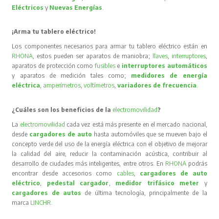
Eléctricos
y
Nuevas Energías
.
¡Arma tu tablero eléctrico!
Los componentes necesarios para armar tu tablero eléctrico están en
RHONA
, estos pueden ser aparatos de maniobra;
llaves
,
interruptores
,
aparatos de protección como
fusibles
e
interruptores automáticos
y aparatos de medición tales como;
medidores de energía
eléctrica
,
amperímetros
,
voltímetros
,
variadores de frecuencia
.
¿Cuáles son los beneficios de la
electromovilidad
?
La
electromovilidad
cada vez está más presente en el mercado nacional,
desde
cargadores de auto
hasta automóviles que se mueven bajo el
concepto verde del uso de la energía eléctrica con el objetivo de mejorar
la calidad del aire, reducir la contaminación acústica, contribuir al
desarrollo de ciudades más inteligentes, entre otros. En
RHONA
podrás
encontrar desde accesorios como
cables
,
cargadores de auto
eléctrico
,
pedestal cargador
,
medidor trifásico meter
y
cargadores de autos
de última tecnología, principalmente de la
marca
LINCHR
.