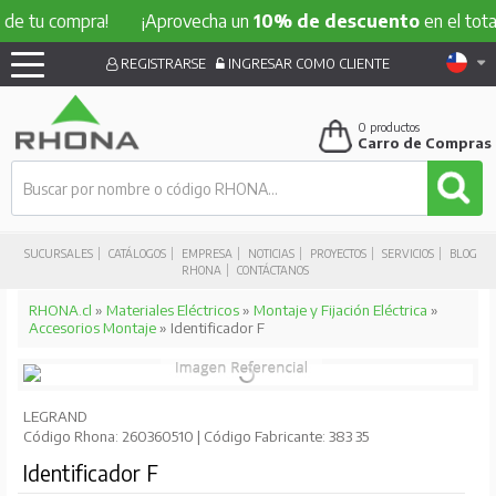
 compra!
¡Aprovecha un
10% de descuento
en el total de t
REGISTRARSE
INGRESAR COMO CLIENTE
0
productos
Carro de Compras
SUCURSALES
CATÁLOGOS
EMPRESA
NOTICIAS
PROYECTOS
SERVICIOS
BLOG
RHONA
CONTÁCTANOS
RHONA.cl
»
Materiales Eléctricos
»
Montaje y Fijación Eléctrica
»
Accesorios Montaje
» Identificador F
LEGRAND
Código Rhona: 260360510 | Código Fabricante: 383 35
Identificador F