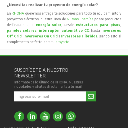
¿Necesitas realizar tu proyecto de energía solar?
En
RHONA
queremos entregarte soluciones para todo tu equipamiento y
proyectos eléctricos, nuestra línea de
Nuevas Energías
posee productos
destinados a la
energía solar
, desde
estructuras para pisos
,
paneles solares
,
interruptor automático CC
, hasta
Inversores
Off Grid
,
Inversores On Grid
e
Inversores Híbridos
, siendo esto el
complemento perfecto para tu
proyecto
.
SUSCRÍBETE A NUESTRO
NEWSLETTER
Infórmate de lo último de RHONA. Nuestras
novedades y ofertas directamente a tu mail.