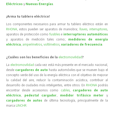
Eléctricos
y
Nuevas Energías
.
¡Arma tu tablero eléctrico!
Los componentes necesarios para armar tu tablero eléctrico están en
RHONA
, estos pueden ser aparatos de maniobra;
llaves
,
interruptores
,
aparatos de protección como
fusibles
e
interruptores automáticos
y aparatos de medición tales como;
medidores de energía
eléctrica
,
amperímetros
,
voltímetros
,
variadores de frecuencia
.
¿Cuáles son los beneficios de la
electromovilidad
?
La
electromovilidad
cada vez está más presente en el mercado nacional,
desde
cargadores de auto
hasta automóviles que se mueven bajo el
concepto verde del uso de la energía eléctrica con el objetivo de mejorar
la calidad del aire, reducir la contaminación acústica, contribuir al
desarrollo de ciudades más inteligentes, entre otros. En
RHONA
podrás
encontrar desde accesorios como
cables
,
cargadores de auto
eléctrico
,
pedestal cargador
,
medidor trifásico meter
y
cargadores de autos
de última tecnología, principalmente de la
marca
LINCHR
.