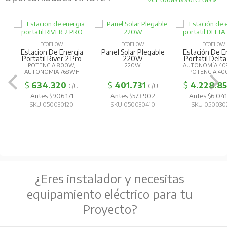
ECOFLOW
ECOFLOW
ECOFLOW
Estacion De Energia
Panel Solar Plegable
Estación De E
Portatil River 2 Pro
220W
Portatil Delta
POTENCIA 800W,
220W
AUTONOMÍA 40
AUTONOMIA 768WH
POTENCIA 4
$
634.320
$
401.731
$
4.228.8
C/U
C/U
Antes $906.171
Antes $573.902
Antes $6.041
SKU 050030120
SKU 050030410
SKU 050030
¿Eres instalador y necesitas
equipamiento eléctrico para tu
Proyecto?