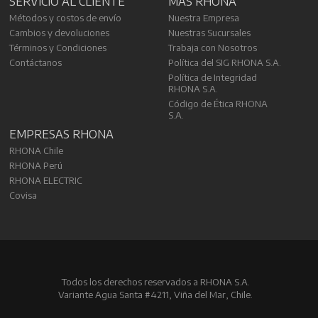
SERVICIO AL CLIENTE
MÁS RHONA
Métodos y costos de envío
Nuestra Empresa
Cambios y devoluciones
Nuestras Sucursales
Términos y Condiciones
Trabaja con Nosotros
Contáctanos
Política del SIG RHONA S.A.
Política de Integridad
RHONA S.A.
Código de Ética RHONA
S.A.
EMPRESAS RHONA
RHONA Chile
RHONA Perú
RHONA ELECTRIC
Covisa
Todos los derechos reservados a RHONA S.A.
Variante Agua Santa #4211, Viña del Mar, Chile.