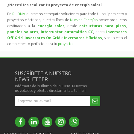
¿Necesitas realizar tu proyecto de energía solar?
En
RHONA
queremos entregarte soluciones para todo tu equipamiento y
proyectos eléctricos, nuestra línea de
Nuevas Energías
posee productos
destinados a la
energía solar
, desde
estructuras para pisos
,
paneles solares
,
interruptor automático CC
, hasta
Inversores
Off Grid
,
Inversores On Grid
e
Inversores Híbridos
, siendo esto el
complemento perfecto para tu
proyecto
.
SUSCRÍBETE A NUESTRO
NEWSLETTER
Infórmate de lo último de RHONA. Nuestras
novedades y ofertas directamente a tu mail.