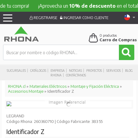
compra!
¡Aprovecha un
10% de descuento
en el total de tu
REGISTRARSE
INGRESAR COMO CLIENTE
0
productos
Carro de Compras
SUCURSALES
CATÁLOGOS
EMPRESA
NOTICIAS
PROYECTOS
SERVICIOS
BLOG
RHONA
CONTÁCTANOS
RHONA.cl
»
Materiales Eléctricos
»
Montaje y Fijación Eléctrica
»
Accesorios Montaje
» Identificador Z
LEGRAND
Código Rhona: 260360710 | Código Fabricante: 383 55
Identificador Z